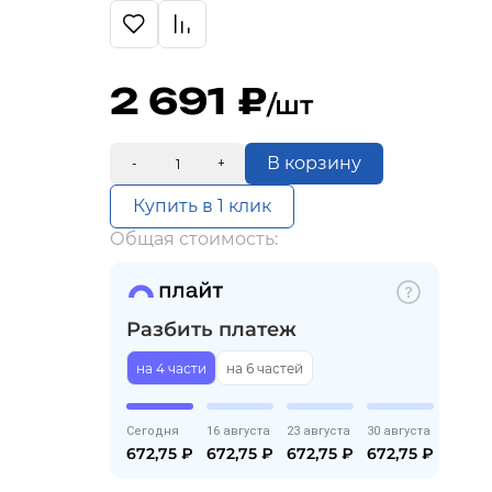
2 691
/шт
В корзину
-
+
Купить в 1 клик
Общая стоимость:
Разбить платеж
на 4 части
на 6 частей
Сегодня
16 августа
23 августа
30 августа
672,75
₽
672,75
₽
672,75
₽
672,75
₽