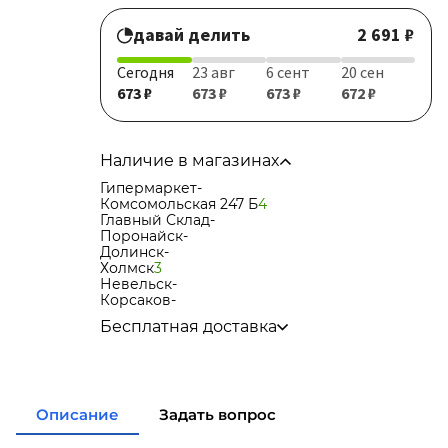
давай делить
2 691 ₽
Сегодня
23 авг
6 сент
20 сен
673 ₽
673 ₽
673 ₽
672 ₽
Наличие в магазинах
Гипермаркет
-
Комсомольская 247 Б
4
Главный Склад
-
Поронайск
-
Долинск
-
Холмск
3
Невельск
-
Корсаков
-
Бесплатная доставка
по городу при покупке
от 15 000р
в города Корсаков, Долинск, Анива при
покупке
от 15 000р
в города Холмск, Невельск при покупке
от
Описание
Задать вопрос
35 000р
в город Поронайск при покупке
от 50 000р