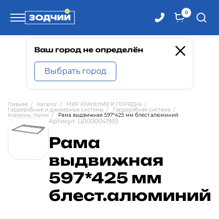
0
Телефоны
Ваш город не определён
Выбрать город
8 800 100-71-71
Главная
/
Каталог
/
МИР ХРАНЕНИЯ И ПОРЯДКА
/
Гардеробные и джокерные системы
/
Гардеробная система
/
8 (4242) 30-00-27
Корзины, полки
/
Рама выдвижная 597*425 мм блест.алюминий
Артикул:
Ц0000041935
Рама
8 (4242) 30-00-72
выдвижная
597*425 мм
блест.алюминий