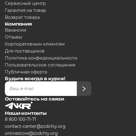
Сервисный центр
Гарантия на товар
Возврат товара
Добавляйте товары в корзину
Компания
Вакансии
Отзывы
Оплачивайте сегодня только
25
% ка
Корпоративным клиентам
любого банка
Для поставщиков
Политика конфиденциальности
Пользовательское соглашение
Получайте товар выбранный спосо
Публичная оферта
Будьте всегда в курсе!
Оставшиеся части будут списыватьс
графику
Оставайтесь на связи
Наши контакты
Подробнее
8 800 100-71-71
об оплате Плайтом
contact-center@zodchiy.org
onlinestore@zodchiy.org