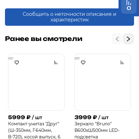
0
Сообщить о неточности описания и
характеристик
Ранее вы смотрели
5999
₽
3999
₽
/ шт
/ шт
Компакт-унитаз "Друг"
Зеркало "Bruno"
(Ш-350мм, Г-640мм,
В600хШ500мм LED-
В-720), косой выпуск, 6
подсветка