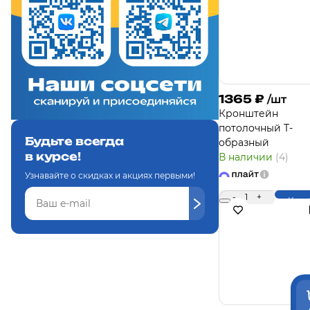
1365
₽
/шт
Кронштейн
потолочный T-
Будьте всегда
образный
в курсе!
В наличии
(4)
Узнавайте о скидках и акциях первыми!
-
1
+
Купи