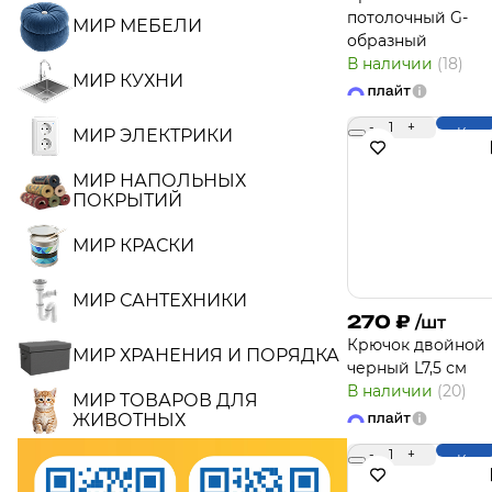
потолочный G-
МИР МЕБЕЛИ
образный
В наличии
(18)
МИР КУХНИ
-
1
+
Купи
МИР ЭЛЕКТРИКИ
МИР НАПОЛЬНЫХ
ПОКРЫТИЙ
МИР КРАСКИ
МИР САНТЕХНИКИ
270
₽
/шт
Крючок двойной
МИР ХРАНЕНИЯ И ПОРЯДКА
черный L7,5 см
В наличии
(20)
МИР ТОВАРОВ ДЛЯ
ЖИВОТНЫХ
-
1
+
Купи