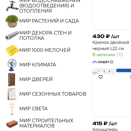
МИР ВОДОСНАБЖЕНИЯ
(ВОДООТВЕДЕНИЯ) И
ОТОПЛЕНИЯ
МИР РАСТЕНИЙ И САДА
МИР ДЕКОРА СТЕН И
430
₽
/шт
ПОТОЛКА
Крючок двойной
черный L22 см
МИР 1000 МЕЛОЧЕЙ
В наличии
(10)
МИР КЛИМАТА
-
1
+
Купи
МИР ДВЕРЕЙ
МИР СЕЗОННЫХ ТОВАРОВ
МИР СВЕТА
МИР СТРОИТЕЛЬНЫХ
415
₽
/шт
МАТЕРИАЛОВ
Кронштейн