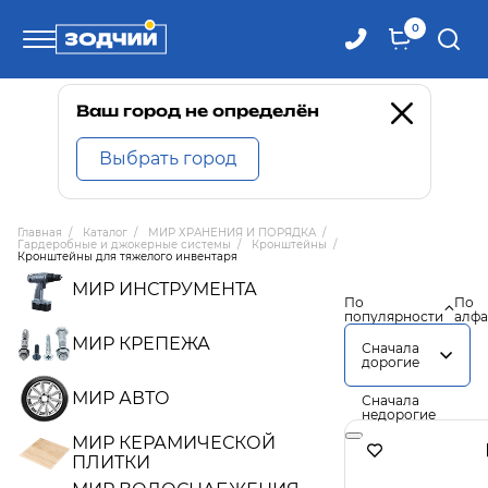
0
Телефоны
Ваш город не определён
Выбрать город
8 800 100-71-71
Главная
/
Каталог
/
МИР ХРАНЕНИЯ И ПОРЯДКА
/
Гардеробные и джокерные системы
/
Кронштейны
/
8 (4242) 30-00-27
Кронштейны для тяжелого инвентаря
МИР ИНСТРУМЕНТА
По
По
популярности
алфа
8 (4242) 30-00-72
МИР КРЕПЕЖА
Сначала
дорогие
МИР АВТО
Сначала
недорогие
МИР КЕРАМИЧЕСКОЙ
ПЛИТКИ