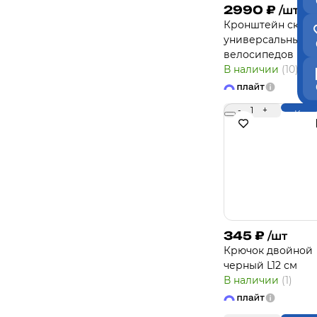
2990
₽
/шт
Кронштейн скла
универсальный д
велосипедов
В наличии
(10)
-
1
+
Купи
345
₽
/шт
Крючок двойной
черный L12 см
В наличии
(1)