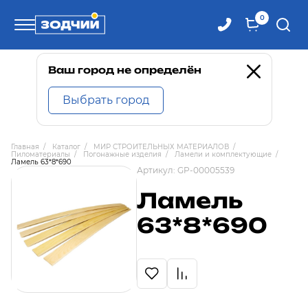
0
Телефоны
Ваш город не определён
Выбрать город
8 800 100-71-71
Главная
/
Каталог
/
МИР СТРОИТЕЛЬНЫХ МАТЕРИАЛОВ
/
Пиломатериалы
/
Погонажные изделия
/
Ламели и комплектующие
/
8 (4242) 30-00-27
Ламель 63*8*690
Артикул:
GP-00005539
Ламель
8 (4242) 30-00-72
63*8*690