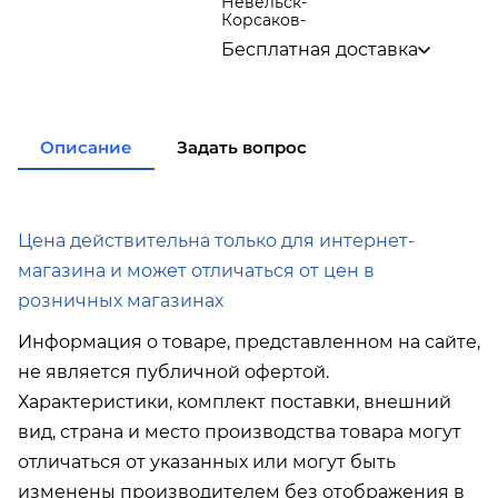
Невельск
-
Корсаков
-
Бесплатная доставка
по городу при покупке
от 15
000р
в города Корсаков, Долинск,
Анива при покупке
от 15 000р
Описание
Задать вопрос
в города Холмск, Невельск
при покупке
от 35 000р
в город Поронайск при
покупке
от 50 000р
Подробнее об условиях доставки
Цена действительна только для интернет-
магазина и может отличаться от цен в
розничных магазинах
Информация о товаре, представленном на сайте,
не является публичной офертой.
Характеристики, комплект поставки, внешний
вид, страна и место производства товара могут
отличаться от указанных или могут быть
изменены производителем без отображения в