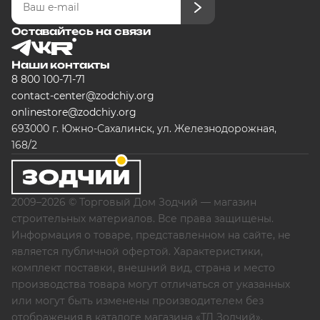
Оставайтесь на связи
Наши контакты
8 800 100-71-71
contact-center@zodchiy.org
onlinestore@zodchiy.org
693000 г. Южно-Сахалинск, ул. Железнодорожная,
168/2
2009–2026 © Торговый Дом Зодчий — магазин
строительных материалов. Все права защищены.
Информация о товаре, представленном на сайте, не
является публичной офертой. Характеристики,
комплект поставки, внешний вид, страна и место
производства товара могут отличаться от указанных
или могут быть изменены производителем без
отображения в каталоге магазина «ТД Зодчий».