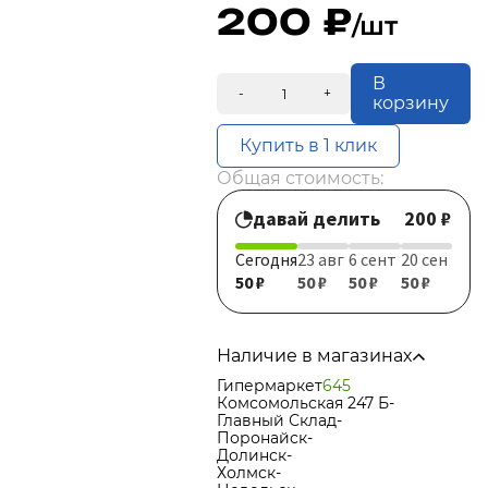
200
/шт
В
-
+
корзину
Купить в 1 клик
Общая стоимость:
давай делить
200 ₽
Сегодня
23 авг
6 сент
20 сен
50 ₽
50 ₽
50 ₽
50 ₽
Наличие в магазинах
Гипермаркет
645
Комсомольская 247 Б
-
Главный Склад
-
Поронайск
-
Долинск
-
Холмск
-