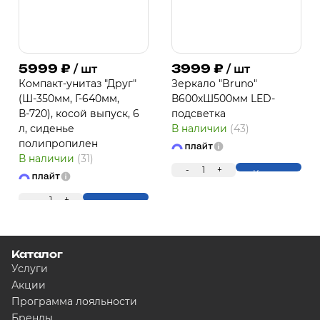
5999
₽
3999
₽
/ шт
/ шт
Компакт-унитаз "Друг"
Зеркало "Bruno"
(Ш-350мм, Г-640мм,
В600хШ500мм LED-
В-720), косой выпуск, 6
подсветка
л, сиденье
В наличии
(43)
полипропилен
В наличии
(31)
-
1
+
Купить
-
1
+
Купить
Каталог
Услуги
Акции
Программа лояльности
Бренды