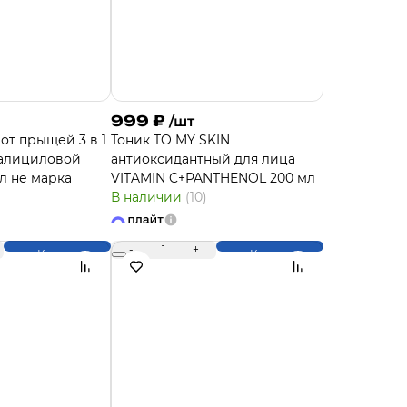
999
₽
/шт
от прыщей 3 в 1
Тоник TO MY SKIN
салициловой
антиоксидантный для лица
л не марка
VITAMIN C+PANTHENOL 200 мл
В наличии
(10)
-
1
+
Купить
Купить