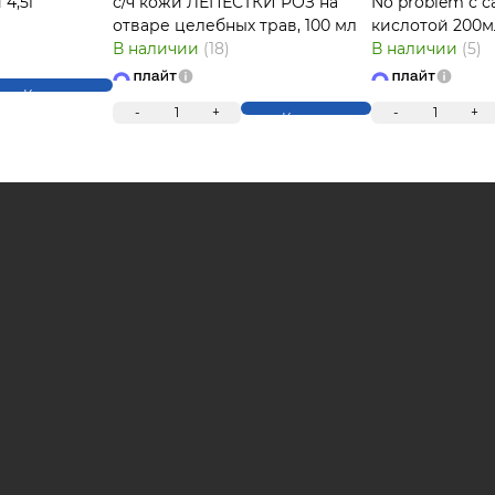
 4,5г
с/ч кожи ЛЕПЕСТКИ РОЗ на
No problem с 
отваре целебных трав, 100 мл
кислотой 200м
В наличии
(18)
В наличии
(5)
Купить
-
1
+
-
1
+
Купить