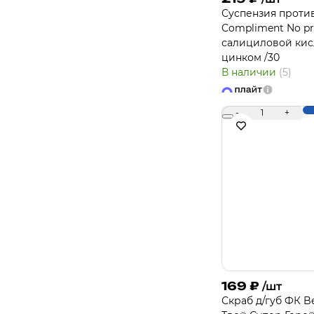
Суспензия проти
Compliment No pr
салициловой кис
цинком /30
В наличии
(5)
-
1
+
169
₽
/шт
Скраб д/губ ФК B