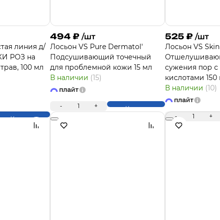
494
₽
525
₽
/шт
/шт
тая линия д/
Лосьон VS Pure Dermatol'
Лосьон VS Skin
КИ РОЗ на
Подсушивающий точечный
Отшелушиваю
трав, 100 мл
для проблемной кожи 15 мл
сужения пор с
В наличии
(15)
кислотами 150
В наличии
(10)
-
1
+
Купить
-
1
+
Купить