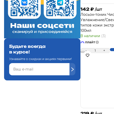
142
₽
/шт
Лосьон-тоник Чи
Увлажнение/Свеж
типов кожи экстр
100мл
В наличии
(3)
Будьте всегда
-
1
+
в курсе!
Узнавайте о скидках и акциях первыми!
219
₽
/шт