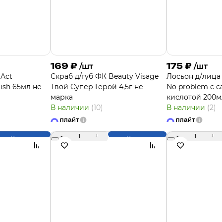
169
₽
175
₽
/шт
/шт
 Act
Скраб д/губ ФК Beauty Visage
Лосьон д/лица 
olish 65мл не
Твой Супер Герой 4,5г не
No problem с 
марка
кислотой 200м
В наличии
(10)
В наличии
(2)
-
1
+
-
1
+
Купить
Купить