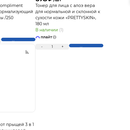
Compliment
Тонер для лица с алоэ вера
 нормализующий
для нормальной и склонной к
ы /250
сухости кожи «PRETTYSKIN»,
180 мл
В наличии
(1)
Купить
-
1
+
Купить
от прыщей 3 в 1