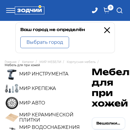
0
Телефоны
Ваш город не определён
Выбрать город
8 800 100-71-71
Главная
/
Каталог
/
МИР МЕБЕЛИ
/
Корпусная мебель
/
Мебель для при хожей
8 (4242) 30-00-27
Мебел
МИР ИНСТРУМЕНТА
для
8 (4242) 30-00-72
МИР КРЕПЕЖА
при
хожей
МИР АВТО
МИР КЕРАМИЧЕСКОЙ
ПЛИТКИ
Вешалки настенные
МИР ВОДОСНАБЖЕНИЯ