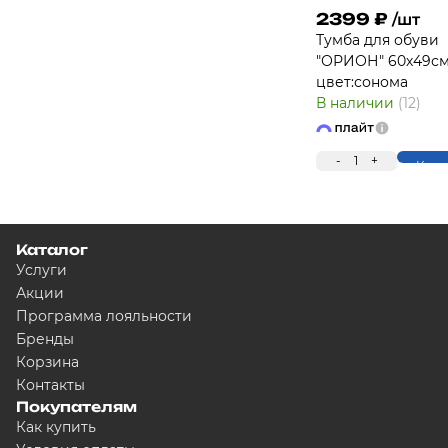
2399
₽
/шт
Тумба для обуви
"ОРИОН" 60х49см
цвет:сонома
В наличии
(12)
-
1
+
Купи
Каталог
Услуги
Акции
Программа лояльности
Бренды
Корзина
Контакты
Покупателям
Как купить