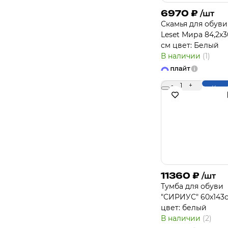
6970
₽
/шт
Скамья для обуви
Leset Мира 84,2х3
см цвет: Белый
В наличии
(1)
-
1
+
Купи
11360
₽
/шт
Тумба для обуви
"СИРИУС" 60х143с
цвет: белый
В наличии
(2)