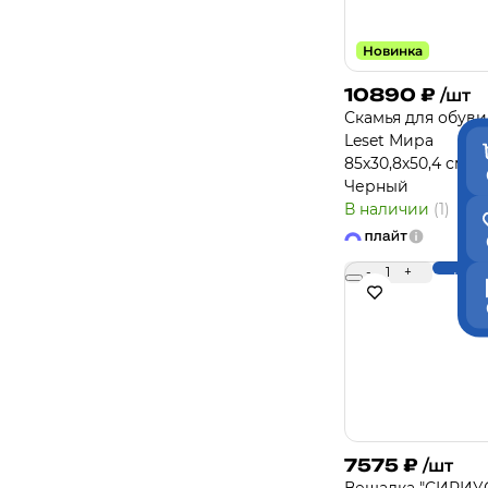
Новинка
10890
₽
/шт
Скамья для обуви
Leset Мира
85х30,8х50,4 см цв
Черный
В наличии
(1)
-
1
+
Купи
7575
₽
/шт