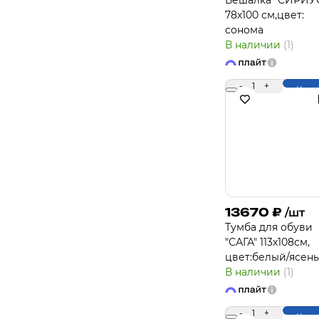
Вешалка "СИРИУ
78х100 см,цвет:
сонома
В наличии
(1)
-
1
+
Купи
13670
₽
/шт
Тумба для обуви
"САГА" 113х108см,
цвет:белый/ясень
В наличии
(1)
-
1
+
Купи