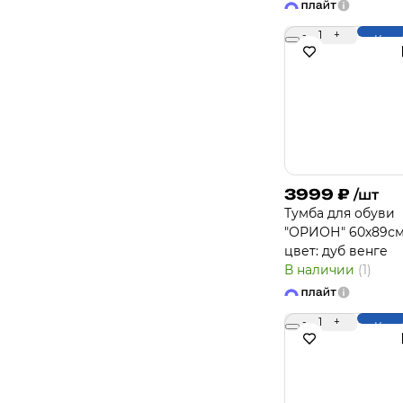
-
1
+
Купи
3999
₽
/шт
Тумба для обуви
"ОРИОН" 60х89см
цвет: дуб венге
В наличии
(1)
-
1
+
Купи