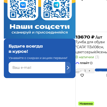
13670
₽
/шт
Тумба для обуви
Будьте всегда
"САГА" 113х108см,
в курсе!
цвет:серый/ясень
В наличии
(3)
Узнавайте о скидках и акциях первыми!
-
1
+
Купи
Новинка