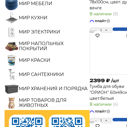
78х100см, цвет: д
МИР МЕБЕЛИ
венге
В наличии
(8)
МИР КУХНИ
-
1
+
МИР ЭЛЕКТРИКИ
Купи
МИР НАПОЛЬНЫХ
ПОКРЫТИЙ
МИР КРАСКИ
МИР САНТЕХНИКИ
2399
₽
/шт
Тумба для обуви
МИР ХРАНЕНИЯ И ПОРЯДКА
"ОРИОН" 60х49см
цвет:белый
МИР ТОВАРОВ ДЛЯ
В наличии
(6)
ЖИВОТНЫХ
-
1
+
Купи