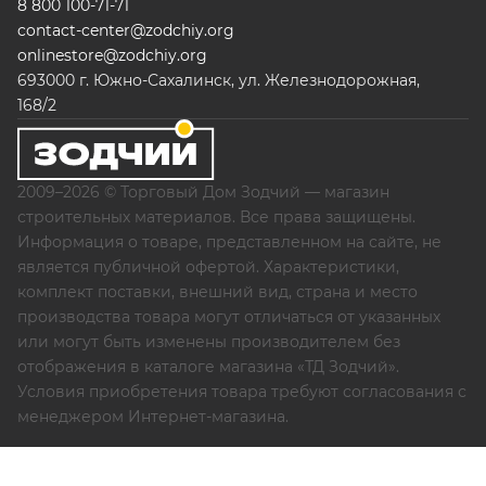
8 800 100-71-71
contact-center@zodchiy.org
onlinestore@zodchiy.org
693000 г. Южно-Сахалинск, ул. Железнодорожная,
168/2
2009–2026 © Торговый Дом Зодчий — магазин
строительных материалов. Все права защищены.
Информация о товаре, представленном на сайте, не
является публичной офертой. Характеристики,
комплект поставки, внешний вид, страна и место
производства товара могут отличаться от указанных
или могут быть изменены производителем без
отображения в каталоге магазина «ТД Зодчий».
Условия приобретения товара требуют согласования с
менеджером Интернет-магазина.