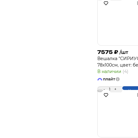
7575
₽
/шт
Вешалка "СИРИУ
78х100см, цвет: б
В наличии
(4)
-
1
+
Купи