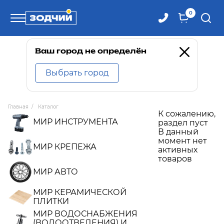
0
Телефоны
Ваш город не определён
Выбрать город
8 800 100-71-71
Главная
/
Каталог
К сожалению,
8 (4242) 30-00-27
МИР ИНСТРУМЕНТА
раздел пуст
В данный
момент нет
8 (4242) 30-00-72
МИР КРЕПЕЖА
активных
товаров
МИР АВТО
МИР КЕРАМИЧЕСКОЙ
ПЛИТКИ
МИР ВОДОСНАБЖЕНИЯ
(ВОДООТВЕДЕНИЯ) И