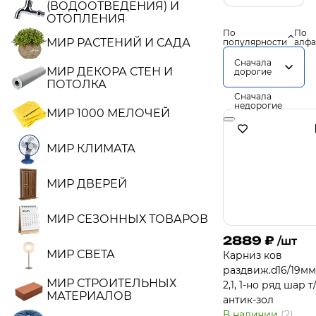
(ВОДООТВЕДЕНИЯ) И
ОТОПЛЕНИЯ
По
По
МИР РАСТЕНИЙ И САДА
популярности
алфа
Сначала
МИР ДЕКОРА СТЕН И
дорогие
ПОТОЛКА
Сначала
недорогие
МИР 1000 МЕЛОЧЕЙ
МИР КЛИМАТА
МИР ДВЕРЕЙ
МИР СЕЗОННЫХ ТОВАРОВ
2889
₽
/шт
МИР СВЕТА
Карниз ков
раздвиж.d16/19мм 
МИР СТРОИТЕЛЬНЫХ
2,1, 1-но ряд шар т
МАТЕРИАЛОВ
антик-зол
В наличии
(2)