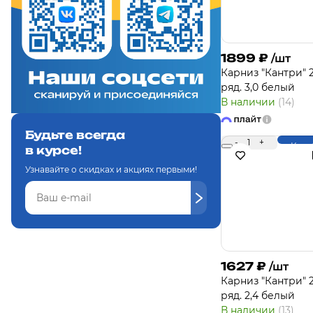
1899
₽
/шт
Карниз "Кантри" 2
ряд. 3,0 белый
В наличии
(14)
Будьте всегда
-
1
+
Купи
в курсе!
Узнавайте о скидках и акциях первыми!
1627
₽
/шт
Карниз "Кантри" 2
ряд. 2,4 белый
В наличии
(13)