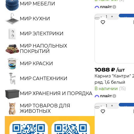
МИР МЕБЕЛИ
-
1
+
МИР КУХНИ
Купи
МИР ЭЛЕКТРИКИ
МИР НАПОЛЬНЫХ
ПОКРЫТИЙ
МИР КРАСКИ
1088
₽
/шт
Карниз "Кантри" 2
МИР САНТЕХНИКИ
ряд. 1,6 белый
В наличии
(15)
МИР ХРАНЕНИЯ И ПОРЯДКА
МИР ТОВАРОВ ДЛЯ
-
1
+
Купи
ЖИВОТНЫХ