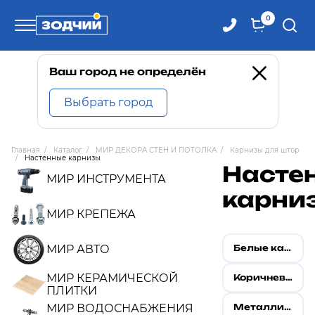
0
Телефоны
Ваш город не определён
Выбрать город
8 800 100-71-71
Главная
/
Каталог
/
МИР ДЕКОРА СТЕН И ПОТОЛКА
/
Карнизы для штор
/
Настенные карнизы
8 (4242) 30-00-27
Насте
МИР ИНСТРУМЕНТА
карни
8 (4242) 30-00-72
МИР КРЕПЕЖА
МИР АВТО
Белые карнизы
МИР КЕРАМИЧЕСКОЙ
Коричневые карнизы
ПЛИТКИ
МИР ВОДОСНАБЖЕНИЯ
Металлические карнизы