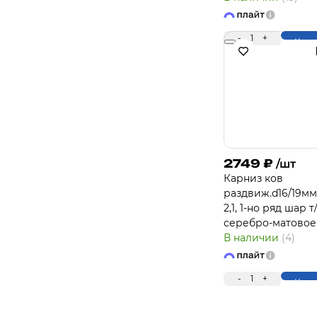
-
1
+
Купи
2749
₽
/шт
Карниз ков
раздвиж.d16/19мм 
2,1, 1-но ряд шар т
серебро-матовое
В наличии
(4)
-
1
+
Купи