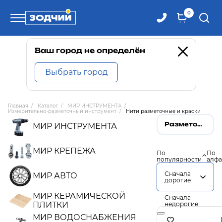
0
Телефоны
Ваш город не определён
Выбрать город
8 800 100-71-71
Главная
/
Каталог
/
МИР ИНСТРУМЕНТА
/
Измерительно-разметочный инструмент
/
Нити разметочные и краски
8 (4242) 30-00-27
Разметочные нити, краска
МИР ИНСТРУМЕНТА
8 (4242) 30-00-72
МИР КРЕПЕЖА
По
По
популярности
алфа
Сначала
МИР АВТО
дорогие
МИР КЕРАМИЧЕСКОЙ
Сначала
ПЛИТКИ
недорогие
МИР ВОДОСНАБЖЕНИЯ