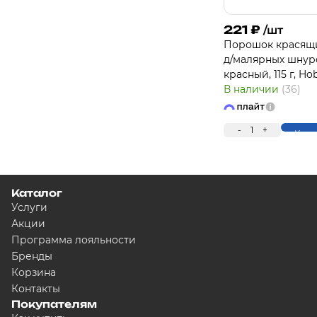
221
₽
/шт
Порошок красящ
д/малярных шнур
красный, 115 г, Ho
В наличии
(36)
-
1
+
Купи
Каталог
Услуги
Акции
Программа лояльности
Бренды
Корзина
Контакты
Покупателям