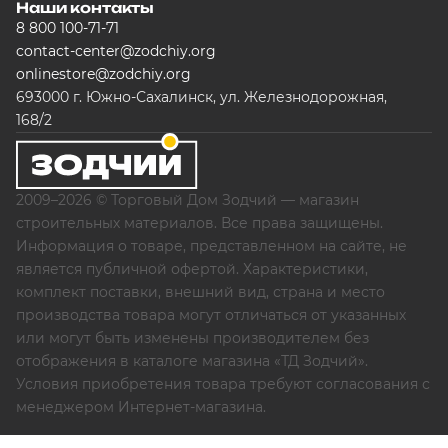
Наши контакты
8 800 100-71-71
contact-center@zodchiy.org
onlinestore@zodchiy.org
693000 г. Южно-Сахалинск, ул. Железнодорожная,
168/2
2009–2026 © Торговый Дом Зодчий — магазин
строительных материалов. Все права защищены.
Информация о товаре, представленном на сайте, не
является публичной офертой. Характеристики,
комплект поставки, внешний вид, страна и место
производства товара могут отличаться от указанных
или могут быть изменены производителем без
отображения в каталоге магазина «ТД Зодчий».
Условия приобретения товара требуют согласования с
менеджером Интернет-магазина.