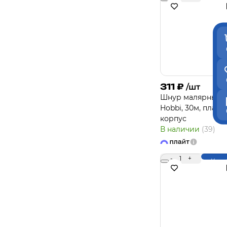
311
₽
/шт
Шнур малярный
Hobbi, 30м, пласти
корпус
В наличии
(39)
-
1
+
Купи