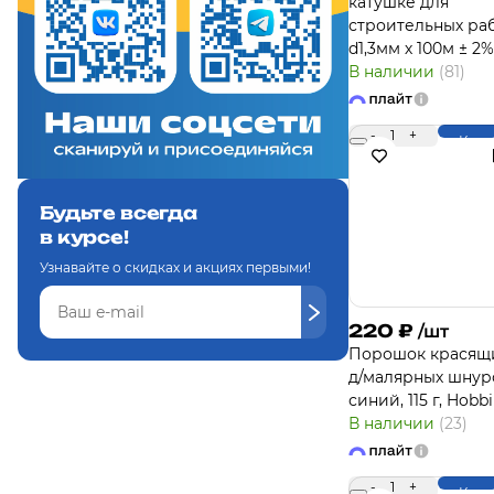
катушке для
строительных раб
d1,3мм х 100м ± 2%
В наличии
(81)
-
1
+
Купи
Будьте всегда
в курсе!
Узнавайте о скидках и акциях первыми!
220
₽
/шт
Порошок красящ
д/малярных шнур
синий, 115 г, Hobbi
В наличии
(23)
-
1
+
Купи