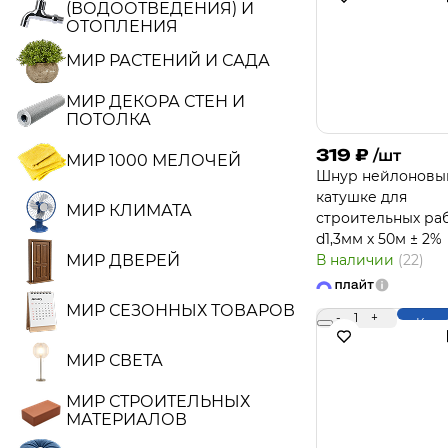
(ВОДООТВЕДЕНИЯ) И
ОТОПЛЕНИЯ
МИР РАСТЕНИЙ И САДА
МИР ДЕКОРА СТЕН И
ПОТОЛКА
319
₽
/шт
МИР 1000 МЕЛОЧЕЙ
Шнур нейлоновы
катушке для
МИР КЛИМАТА
строительных раб
d1,3мм х 50м ± 2%
МИР ДВЕРЕЙ
В наличии
(22)
МИР СЕЗОННЫХ ТОВАРОВ
-
1
+
Купи
МИР СВЕТА
МИР СТРОИТЕЛЬНЫХ
МАТЕРИАЛОВ