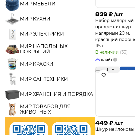
МИР МЕБЕЛИ
839
₽
/шт
МИР КУХНИ
Набор малярный 
предмета: шнур
малярный 20 м,
МИР ЭЛЕКТРИКИ
красящий порош
115 г
МИР НАПОЛЬНЫХ
ПОКРЫТИЙ
В наличии
(33)
МИР КРАСКИ
-
1
+
Купи
МИР САНТЕХНИКИ
МИР ХРАНЕНИЯ И ПОРЯДКА
МИР ТОВАРОВ ДЛЯ
ЖИВОТНЫХ
449
₽
/шт
Шнур нейлоновы