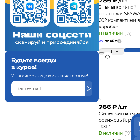
289
₽
/шт
Знак аварийной
остановки SKYW
002 компактный 
коробке
В наличии
(13)
-
1
+
Купи
Будьте всегда
в курсе!
Узнавайте о скидках и акциях первыми!
766
₽
/шт
Жилет сигнальн
оранжевый, разм
"XXL"
В наличии
(191)