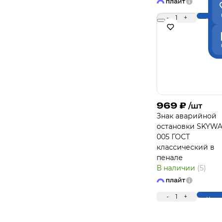
-
1
+
Купи
969
₽
/шт
Знак аварийной
остановки SKYW
005 ГОСТ
классический в
пенале
В наличии
(5)
-
1
+
Купи