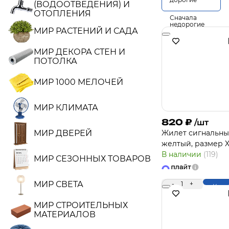
(ВОДООТВЕДЕНИЯ) И
ОТОПЛЕНИЯ
Сначала
недорогие
МИР РАСТЕНИЙ И САДА
МИР ДЕКОРА СТЕН И
ПОТОЛКА
МИР 1000 МЕЛОЧЕЙ
МИР КЛИМАТА
820
₽
/шт
МИР ДВЕРЕЙ
Жилет сигнальны
желтый, размер 
В наличии
(119)
МИР СЕЗОННЫХ ТОВАРОВ
МИР СВЕТА
-
1
+
Купи
МИР СТРОИТЕЛЬНЫХ
МАТЕРИАЛОВ