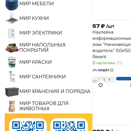
МИР МЕБЕЛИ
МИР КУХНИ
57
₽
/шт
Наклейка
МИР ЭЛЕКТРИКИ
информационны
знак "Начинающ
МИР НАПОЛЬНЫХ
ПОКРЫТИЙ
водитель" 150х150
Rexant
МИР КРАСКИ
В наличии
(11)
МИР САНТЕХНИКИ
-
1
+
Купи
МИР ХРАНЕНИЯ И ПОРЯДКА
МИР ТОВАРОВ ДЛЯ
ЖИВОТНЫХ