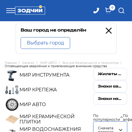
0
Телефоны
Ваш город не определён
Выбрать город
8 800 100-71-71
Главная
/
Каталог
/
МИР АВТО
/
Все для безопасности и техосмотра
/
Оповещающие аварийные и привлекающие внимание средства
8 (4242) 30-00-27
Жилеты сигнальные
МИР ИНСТРУМЕНТА
8 (4242) 30-00-72
Знаки аварийной остановки
МИР КРЕПЕЖА
Знаки наклейки на стекло автомобиля
МИР АВТО
По
По
МИР КЕРАМИЧЕСКОЙ
популярности
алфа
ПЛИТКИ
Сначала
МИР ВОДОСНАБЖЕНИЯ
дорогие