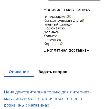
Наличие в магазинах
Гипермаркет
20
Комсомольская 247 Б
9
Главный Склад
-
Поронайск
-
Долинск
-
Холмск
-
Невельск
-
Корсаков
2
Бесплатная доставка
по городу при покупке
от 15 000р
в города Корсаков, Долинск,
Анива при покупке
от 15 000р
в города Холмск, Невельск при
Описание
Задать вопрос
покупке
от 35 000р
в город Поронайск при покупке
от 50 000р
Подробнее об условиях доставки
Цена действительна только для интернет-
магазина и может отличаться от цен в
розничных магазинах