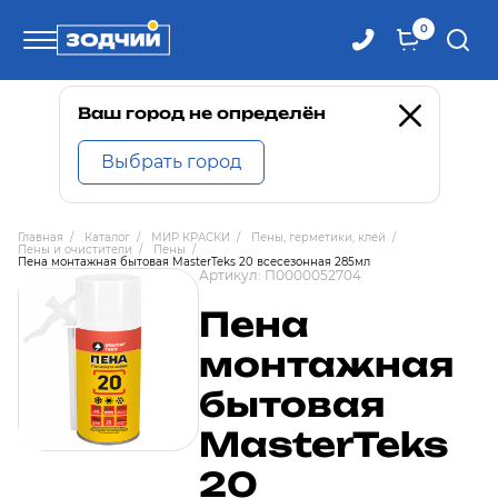
0
Телефоны
Ваш город не определён
Выбрать город
8 800 100-71-71
Главная
/
Каталог
/
МИР КРАСКИ
/
Пены, герметики, клей
/
Пены и очистители
/
Пены
/
8 (4242) 30-00-27
Пена монтажная бытовая MasterTeks 20 всесезонная 285мл
Артикул:
П0000052704
Пена
8 (4242) 30-00-72
монтажная
бытовая
MasterTeks
20