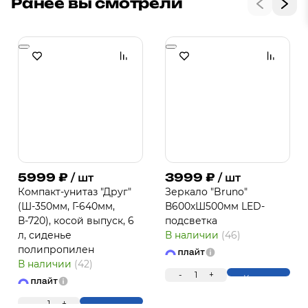
Ранее вы смотрели
5999
₽
3999
₽
/ шт
/ шт
Компакт-унитаз "Друг"
Зеркало "Bruno"
(Ш-350мм, Г-640мм,
В600хШ500мм LED-
В-720), косой выпуск, 6
подсветка
л, сиденье
В наличии
(46)
полипропилен
В наличии
(42)
-
1
+
Купить
-
1
+
Купить