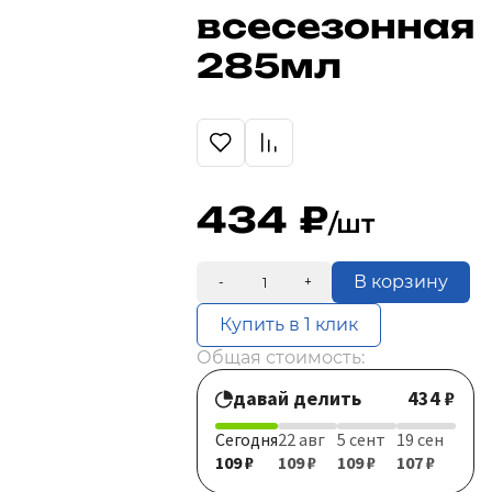
всесезонная
285мл
434
/шт
В корзину
-
+
Купить в 1 клик
Общая стоимость:
давай делить
434 ₽
Сегодня
22 авг
5 сент
19 сен
109 ₽
109 ₽
109 ₽
107 ₽