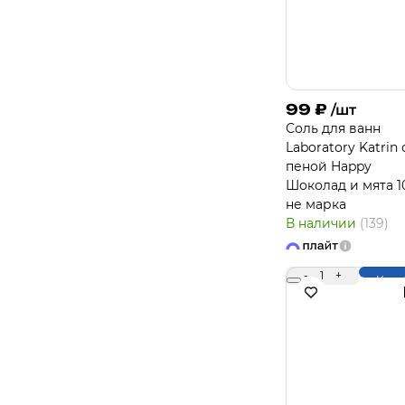
99
₽
/шт
Соль для ванн
Laboratory Katrin 
пеной Happy
Шоколад и мята 1
не марка
В наличии
(139)
-
1
+
Купи