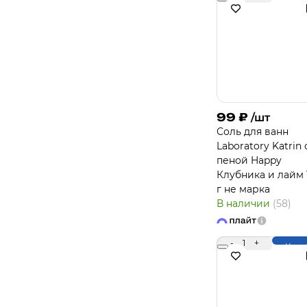
99
₽
/шт
Соль для ванн
Laboratory Katrin 
пеной Happy
Клубника и лайм 
г не марка
В наличии
(58)
-
1
+
Купи