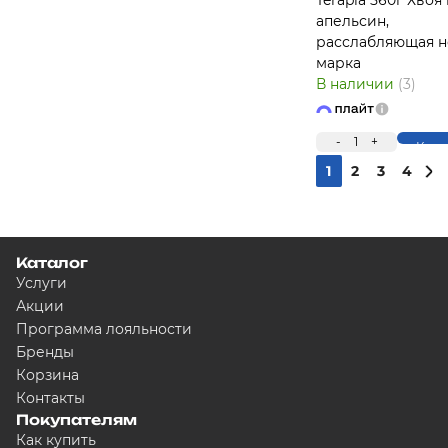
Terapia 560г Хвоя
апельсин,
расслабляющая н
марка
В наличии
(3)
-
1
+
Купи
1
2
3
4
Каталог
Услуги
Акции
Программа лояльности
Бренды
Корзина
Контакты
Покупателям
Как купить