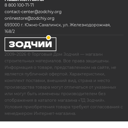
8 800 100-71-71
contact-center@zodchiy.org
onlinestore@zodchiy.org
693000 г. Южно-Сахалинск, ул. Железнодорожная,
168/2
2009–2026 © Торговый Дом Зодчий — магазин
строительных материалов. Все права защищены.
Информация о товаре, представленном на сайте, не
является публичной офертой. Характеристики,
комплект поставки, внешний вид, страна и место
производства товара могут отличаться от указанных
или могут быть изменены производителем без
отображения в каталоге магазина «ТД Зодчий».
Условия приобретения товара требуют согласования с
менеджером Интернет-магазина.