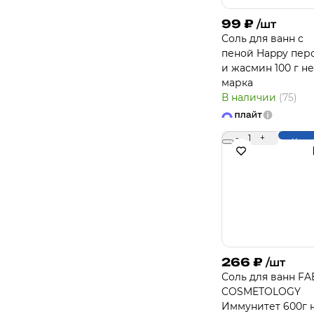
99
₽
/шт
Соль для ванн с
пеной Happy пер
и жасмин 100 г не
марка
В наличии
(75)
-
1
+
Купи
266
₽
/шт
Соль для ванн FA
COSMETOLOGY
Иммунитет 600г 