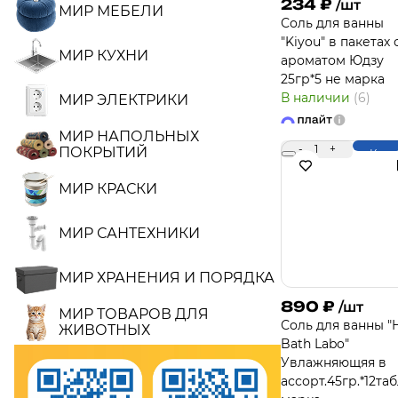
234
₽
/шт
МИР МЕБЕЛИ
Соль для ванны
"Kiyou" в пакетах 
МИР КУХНИ
ароматом Юдзу
25гр*5 не марка
В наличии
(6)
МИР ЭЛЕКТРИКИ
МИР НАПОЛЬНЫХ
-
1
+
ПОКРЫТИЙ
Купи
МИР КРАСКИ
МИР САНТЕХНИКИ
МИР ХРАНЕНИЯ И ПОРЯДКА
890
₽
/шт
МИР ТОВАРОВ ДЛЯ
Соль для ванны "
ЖИВОТНЫХ
Bath Labo"
Увлажняющяя в
ассорт.45гр.*12та