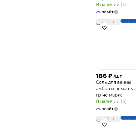
В наличии
(12)
-
1
+
Купи
186
₽
/шт
Соль для ванны
амбра и османтус
гр не марка
В наличии
(6)
-
1
+
Купи