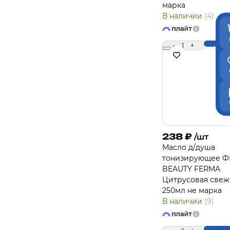
марка
В наличии
(4)
-
1
+
Купи
238
₽
/шт
Масло д/душа
тонизирующее Ф
BEAUTY FERMA
Цитрусовая свеж
250мл не марка
В наличии
(9)