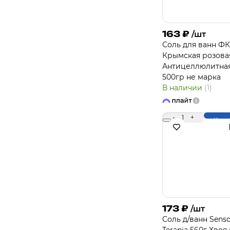
163
₽
/шт
Соль для ванн ФК
Крымская розова
Антицеллюлитна
500гр не марка
В наличии
(1)
-
1
+
Купи
173
₽
/шт
Соль д/ванн Sens