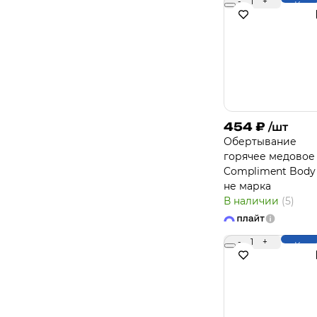
-
1
+
Купи
454
₽
/шт
Обертывание
горячее медовое
Compliment Body 
не марка
В наличии
(5)
-
1
+
Купи