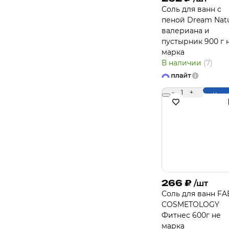
Соль для ванн с
пеной Dream Nat
валериана и
пустырник 900 г 
марка
В наличии
(7)
-
1
+
Купи
266
₽
/шт
Соль для ванн FA
COSMETOLOGY
Фитнес 600г не
марка