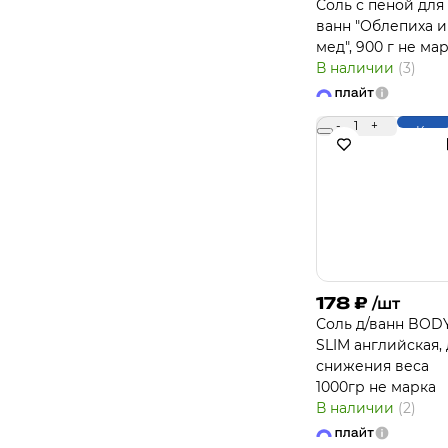
Соль с пеной для
ванн "Облепиха и
мед", 900 г не ма
В наличии
(3)
-
1
+
Купи
178
₽
/шт
Соль д/ванн BOD
SLIM английская, 
снижения веса
1000гр не марка
В наличии
(2)