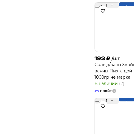
-
1
+
Купи
193
₽
/шт
Соль д/ванн Хво
ванны Пихта дой-
1000гр не марка
В наличии
(2)
-
1
+
Купи