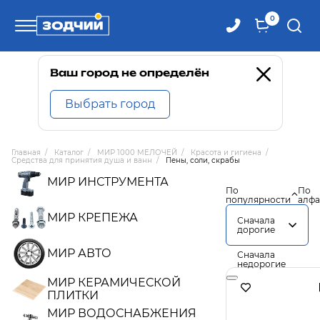
0
Телефоны
Ваш город не определён
Выбрать город
8 800 100-71-71
Главная
/
Каталог
/
МИР 1000 МЕЛОЧЕЙ
/
Красота и гигиена
/
Средства для принятия душа и ванн
/
Пены, соли, скрабы
8 (4242) 30-00-27
МИР ИНСТРУМЕНТА
По
По
популярности
алфа
8 (4242) 30-00-72
МИР КРЕПЕЖА
Сначала
дорогие
МИР АВТО
Сначала
недорогие
МИР КЕРАМИЧЕСКОЙ
ПЛИТКИ
МИР ВОДОСНАБЖЕНИЯ