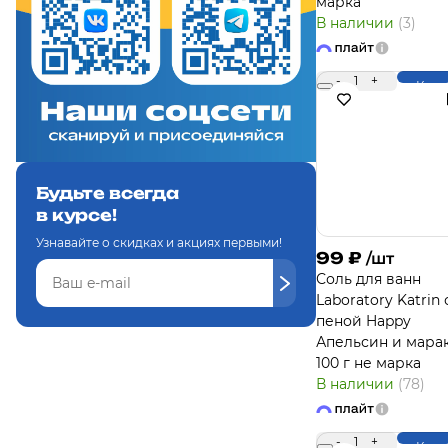
марка
В наличии
(3)
-
1
+
Купи
Будьте всегда
в курсе!
Узнавайте о скидках и акциях первыми!
99
₽
/шт
Соль для ванн
Laboratory Katrin 
пеной Happy
Апельсин и мара
100 г не марка
В наличии
(78)
-
1
+
Купи