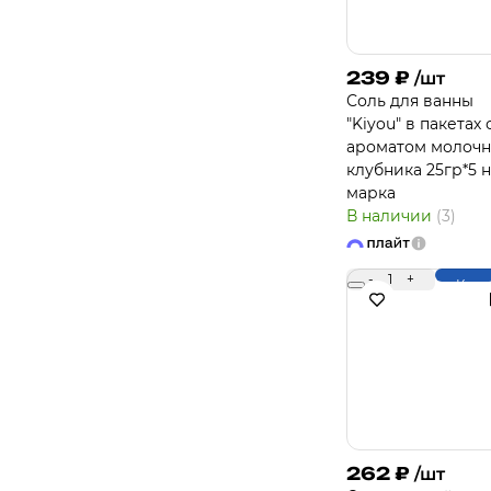
239
₽
/шт
Соль для ванны
"Kiyou" в пакетах 
ароматом молочн
клубника 25гр*5 
марка
В наличии
(3)
-
1
+
Купи
262
₽
/шт