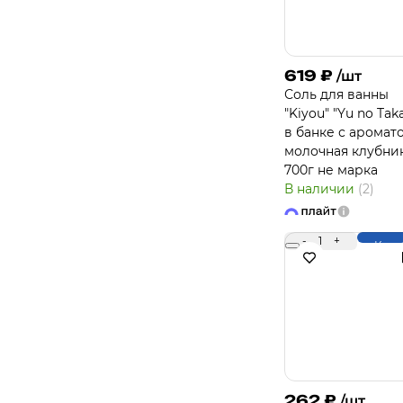
619
₽
/шт
Соль для ванны
"Kiyou" "Yu no Tak
в банке с аромат
молочная клубни
700г не марка
В наличии
(2)
-
1
+
Купи
262
₽
/шт