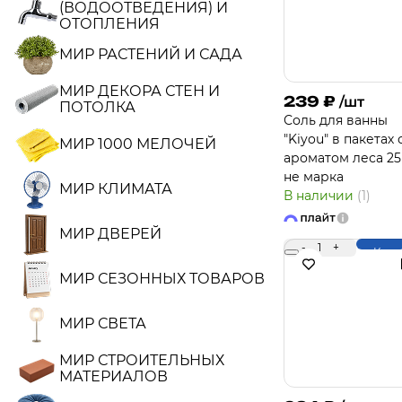
(ВОДООТВЕДЕНИЯ) И
ОТОПЛЕНИЯ
МИР РАСТЕНИЙ И САДА
МИР ДЕКОРА СТЕН И
239
₽
/шт
ПОТОЛКА
Соль для ванны
"Kiyou" в пакетах 
МИР 1000 МЕЛОЧЕЙ
ароматом леса 25
не марка
МИР КЛИМАТА
В наличии
(1)
МИР ДВЕРЕЙ
-
1
+
Купи
МИР СЕЗОННЫХ ТОВАРОВ
МИР СВЕТА
МИР СТРОИТЕЛЬНЫХ
МАТЕРИАЛОВ