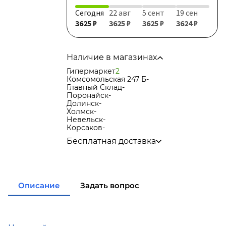
Сегодня
22 авг
5 сент
19 сен
3625 ₽
3625 ₽
3625 ₽
3624 ₽
Наличие в магазинах
Гипермаркет
2
Комсомольская 247 Б
-
Главный Склад
-
Поронайск
-
Долинск
-
Холмск
-
Невельск
-
Корсаков
-
Бесплатная доставка
по городу при покупке
от 15 000р
в города Корсаков, Долинск, Анива при
покупке
от 15 000р
в города Холмск, Невельск при покупке
Описание
Задать вопрос
от 35 000р
в город Поронайск при покупке
от 50
000р
Подробнее об условиях доставки