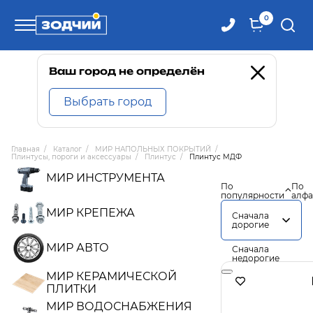
0
Телефоны
Ваш город не определён
Выбрать город
8 800 100-71-71
Главная
/
Каталог
/
МИР НАПОЛЬНЫХ ПОКРЫТИЙ
/
Плинтусы, пороги и аксессуары
/
Плинтус
/
Плинтус МДФ
8 (4242) 30-00-27
МИР ИНСТРУМЕНТА
По
По
популярности
алфа
8 (4242) 30-00-72
МИР КРЕПЕЖА
Сначала
дорогие
МИР АВТО
Сначала
недорогие
МИР КЕРАМИЧЕСКОЙ
ПЛИТКИ
МИР ВОДОСНАБЖЕНИЯ