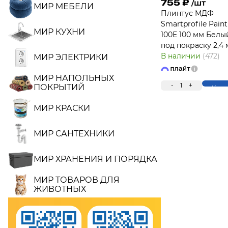
755
₽
/шт
МИР МЕБЕЛИ
Плинтус МДФ
Smartprofile Paint
МИР КУХНИ
100E 100 мм Белы
под покраску 2,4 
В наличии
(472)
МИР ЭЛЕКТРИКИ
МИР НАПОЛЬНЫХ
-
1
+
ПОКРЫТИЙ
Купи
МИР КРАСКИ
МИР САНТЕХНИКИ
МИР ХРАНЕНИЯ И ПОРЯДКА
МИР ТОВАРОВ ДЛЯ
ЖИВОТНЫХ