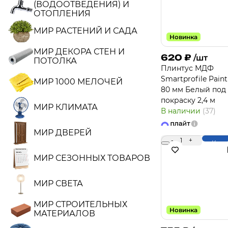
(ВОДООТВЕДЕНИЯ) И
ОТОПЛЕНИЯ
МИР РАСТЕНИЙ И САДА
Новинка
МИР ДЕКОРА СТЕН И
620
₽
/шт
ПОТОЛКА
Плинтус МДФ
Smartprofile Pain
МИР 1000 МЕЛОЧЕЙ
80 мм Белый под
покраску 2,4 м
МИР КЛИМАТА
В наличии
(37)
МИР ДВЕРЕЙ
-
1
+
Купи
МИР СЕЗОННЫХ ТОВАРОВ
МИР СВЕТА
МИР СТРОИТЕЛЬНЫХ
Новинка
МАТЕРИАЛОВ