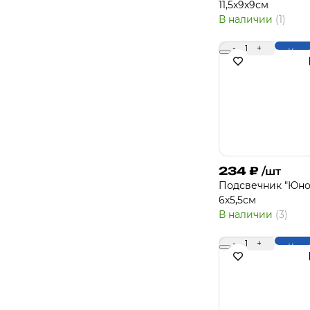
11,5х9х9см
В наличии
(1)
-
1
+
Купи
234
₽
/шт
Подсвечник "Юно
6х5,5см
В наличии
(3)
-
1
+
Купи