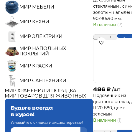
декоративный
стеклянный , син
МИР МЕБЕЛИ
золотым напыле
90х90х90 мм.
МИР КУХНИ
В наличии
(7)
МИР ЭЛЕКТРИКИ
-
1
+
Купи
МИР НАПОЛЬНЫХ
ПОКРЫТИЙ
МИР КРАСКИ
МИР САНТЕХНИКИ
486
₽
/шт
МИР ХРАНЕНИЯ И ПОРЯДКА
Подсвечник из
МИР ТОВАРОВ ДЛЯ ЖИВОТНЫХ
цветного стекла,
Будьте всегда
Ш70 В80, цвет:
в курсе!
зеленый
В наличии
(1)
Узнавайте о скидках и акциях первыми!