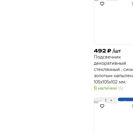
492
₽
/шт
Подсвечник
декоративный
стеклянный , син
золотым напыле
105х105х102 мм.
В наличии
(5)
-
1
+
Купи