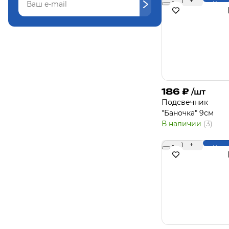
-
1
+
Купи
186
₽
/шт
Подсвечник
"Баночка" 9см
В наличии
(3)
-
1
+
Купи