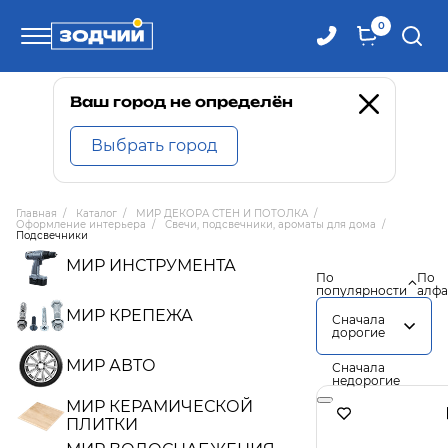
0
Телефоны
Ваш город не определён
Выбрать город
8 800 100-71-71
Главная
/
Каталог
/
МИР ДЕКОРА СТЕН И ПОТОЛКА
/
Оформление интерьера
/
Свечи, подсвечники, ароматы для дома
/
8 (4242) 30-00-27
Подсвечники
МИР ИНСТРУМЕНТА
По
По
популярности
алфа
8 (4242) 30-00-72
МИР КРЕПЕЖА
Сначала
дорогие
МИР АВТО
Сначала
недорогие
МИР КЕРАМИЧЕСКОЙ
ПЛИТКИ