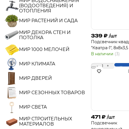
МИР ВОДОСНАБЖЕНИЯ
(ВОДООТВЕДЕНИЯ) И
ОТОПЛЕНИЯ
МИР РАСТЕНИЙ И САДА
МИР ДЕКОРА СТЕН И
339
₽
/шт
ПОТОЛКА
Подсвечник-квад
"Кватра-1", 8х8х3,5
МИР 1000 МЕЛОЧЕЙ
В наличии
(3)
МИР КЛИМАТА
-
1
+
Купи
МИР ДВЕРЕЙ
МИР СЕЗОННЫХ ТОВАРОВ
МИР СВЕТА
471
₽
/шт
МИР СТРОИТЕЛЬНЫХ
Подсвечник
МАТЕРИАЛОВ