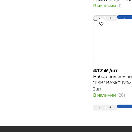
В наличии
(1)
-
1
+
Купи
417
₽
/шт
Набор подсвечни
"PSB" BASIC" 170
2шт
В наличии
(26)
-
1
+
Купи