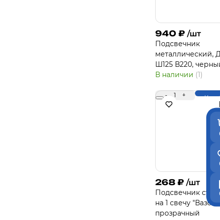
940
₽
/шт
Подсвечник
металлический, Д
Ш125 В220, черны
В наличии
(1)
-
1
+
Купи
268
₽
/шт
Подсвечник стек
на 1 свечу "Вазон"
прозрачный