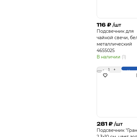
116
₽
/шт
Подсвечник для
чайной свечи, бе
металлический
4655025
В наличии
(1)
-
1
+
Купи
281
₽
/шт
Подсвечник "Гран
2,3х10 см. цвет зо