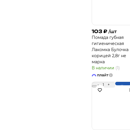
103
₽
/шт
Помада губная
гигиеническая
Лакомка Булочка 
корицей 2,8г не
марка
В наличии
(1)
-
1
+
Купи