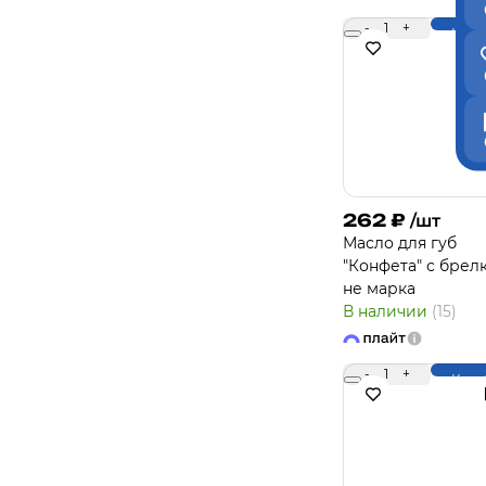
-
1
+
Купи
262
₽
/шт
Масло для губ
"Конфета" с брел
не марка
В наличии
(15)
-
1
+
Купи