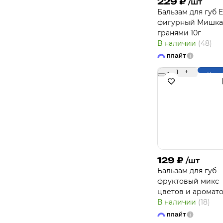
229
₽
/шт
Бальзам для губ 
фигурный Мишка
гранями 10г
В наличии
(48)
-
1
+
Купи
129
₽
/шт
Бальзам для губ
фруктовый микс
цветов и аромат
В наличии
(18)