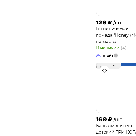
129
₽
/шт
Гигиеническая
помада "Honey (М
не марка
В наличии
(4)
-
1
+
Купи
169
₽
/шт
Бальзам для губ
детский ТРИ КОТ