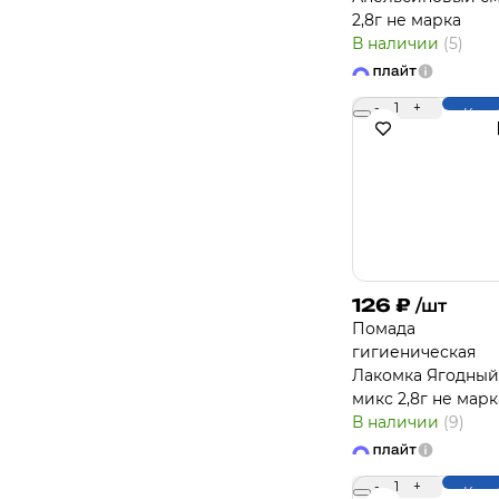
2,8г не марка
В наличии
(5)
-
1
+
Купи
126
₽
/шт
Помада
гигиеническая
Лакомка Ягодный
микс 2,8г не марк
В наличии
(9)
-
1
+
Купи