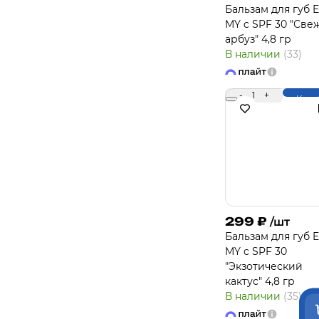
Бальзам для губ 
MY c SPF 30 "Све
арбуз" 4,8 гр
В наличии
(33)
-
1
+
Купи
299
₽
/шт
Бальзам для губ 
MY c SPF 30
"Экзотический
кактус" 4,8 гр
В наличии
(35)