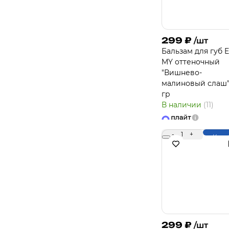
299
₽
/шт
Бальзам для губ 
MY оттеночный
"Вишнево-
малиновый слаш"
гр
В наличии
(11)
-
1
+
Купи
299
₽
/шт