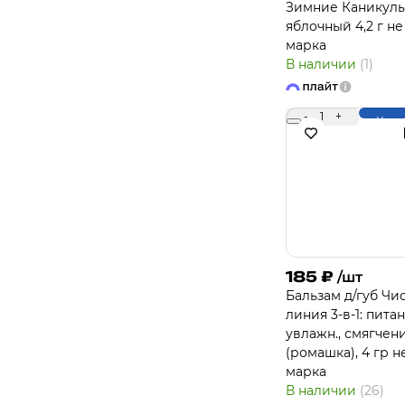
Зимние Каникул
яблочный 4,2 г не
марка
В наличии
(1)
-
1
+
Купи
185
₽
/шт
Бальзам д/губ Чи
линия 3-в-1: питан
увлажн., смягчен
(ромашка), 4 гр н
марка
В наличии
(26)