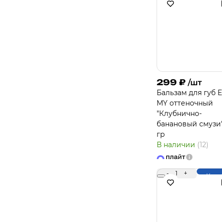
299
₽
/шт
Бальзам для губ 
MY оттеночный
"Клубнично-
банановый смузи"
гр
В наличии
(12)
-
1
+
Купи