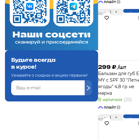
-
1
+
Купи
Будьте всегда
в курсе!
299
₽
/шт
Бальзам для губ 
Узнавайте о скидках и акциях первыми!
MY c SPF 30 "Лет
ягоды" 4,8 гр не
марка
В наличии
(20)
-
1
+
Купи