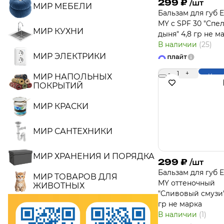
299
₽
/шт
МИР МЕБЕЛИ
Бальзам для губ 
MY c SPF 30 "Спе
МИР КУХНИ
дыня" 4,8 гр не м
В наличии
(25)
МИР ЭЛЕКТРИКИ
-
1
+
МИР НАПОЛЬНЫХ
Купи
ПОКРЫТИЙ
МИР КРАСКИ
МИР САНТЕХНИКИ
МИР ХРАНЕНИЯ И ПОРЯДКА
299
₽
/шт
Бальзам для губ 
МИР ТОВАРОВ ДЛЯ
MY оттеночный
ЖИВОТНЫХ
"Сливовый смузи"
гр не марка
В наличии
(1)