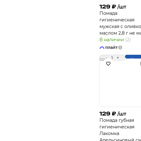
129
₽
/шт
Помада
гигиеническая
мужская с оливк
маслом 2,8 г не м
В наличии
(2)
-
1
+
Купи
129
₽
/шт
Помада губная
гигиеническая
Лакомка
Апельсиновый с