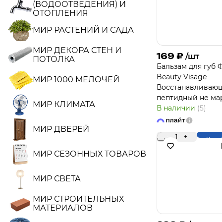
(ВОДООТВЕДЕНИЯ) И
ОТОПЛЕНИЯ
МИР РАСТЕНИЙ И САДА
МИР ДЕКОРА СТЕН И
169
₽
/шт
ПОТОЛКА
Бальзам для губ 
Beauty Visage
МИР 1000 МЕЛОЧЕЙ
Восстанавливаю
пептидный не ма
МИР КЛИМАТА
В наличии
(5)
МИР ДВЕРЕЙ
-
1
+
Купи
МИР СЕЗОННЫХ ТОВАРОВ
МИР СВЕТА
МИР СТРОИТЕЛЬНЫХ
МАТЕРИАЛОВ