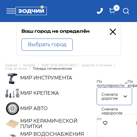
0
Телефоны
Ваш город не определён
Выбрать город
8 800 100-71-71
Главная
/
Каталог
/
МИР 1000 МЕЛОЧЕЙ
/
Красота и гигиена
/
Уход за телом
/
Помады гигиенические
8 (4242) 30-00-27
МИР ИНСТРУМЕНТА
По
По
популярности
алфа
8 (4242) 30-00-72
МИР КРЕПЕЖА
Сначала
дорогие
МИР АВТО
Сначала
недорогие
МИР КЕРАМИЧЕСКОЙ
ПЛИТКИ
МИР ВОДОСНАБЖЕНИЯ