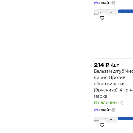
-
1
+
Купи
214
₽
/шт
Бальзам д/губ Чи
линия Против
обветривания
(брусника), 4 гр н
марка
В наличии
(2)
-
1
+
Купи