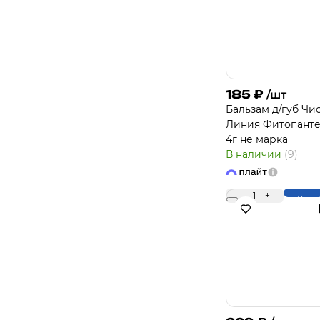
185
₽
/шт
Бальзам д/губ Чи
Линия Фитопант
4г не марка
В наличии
(9)
-
1
+
Купи