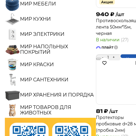
Акция
МИР МЕБЕЛИ
940
₽
/шт
МИР КУХНИ
Противоскользя
лента 50мм*15м,
черная
МИР ЭЛЕКТРИКИ
В наличии
(27)
МИР НАПОЛЬНЫХ
ПОКРЫТИЙ
-
1
+
Купи
МИР КРАСКИ
МИР САНТЕХНИКИ
МИР ХРАНЕНИЯ И ПОРЯДКА
МИР ТОВАРОВ ДЛЯ
81
₽
/шт
ЖИВОТНЫХ
Протекторы
пробковые d=28 
(пробка 2мм)