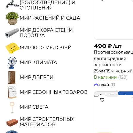
(ВОДООТВЕДЕНИЯ) И
ОТОПЛЕНИЯ
МИР РАСТЕНИЙ И САДА
МИР ДЕКОРА СТЕН И
ПОТОЛКА
490
₽
/шт
МИР 1000 МЕЛОЧЕЙ
Противоскользя
лента средней
МИР КЛИМАТА
зернистости
25мм*15м, черный
МИР ДВЕРЕЙ
В наличии
(128)
МИР СЕЗОННЫХ ТОВАРОВ
-
1
+
Купи
МИР СВЕТА
МИР СТРОИТЕЛЬНЫХ
МАТЕРИАЛОВ