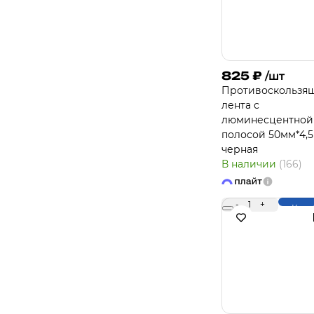
825
₽
/шт
Противоскользя
лента с
люминесцентной
полосой 50мм*4,5
черная
В наличии
(166)
-
1
+
Купи