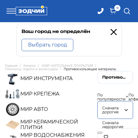
0
Телефоны
Ваш город не определён
Выбрать город
8 800 100-71-71
Главная
/
Каталог
/
МИР НАПОЛЬНЫХ ПОКРЫТИЙ
/
Плинтусы, пороги и аксессуары
/
Противоскользящие материалы
8 (4242) 30-00-27
Противоскользящие материалы
МИР ИНСТРУМЕНТА
8 (4242) 30-00-72
МИР КРЕПЕЖА
По
По
популярности
алфа
Сначала
МИР АВТО
дорогие
МИР КЕРАМИЧЕСКОЙ
Сначала
ПЛИТКИ
недорогие
МИР ВОДОСНАБЖЕНИЯ