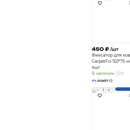
450
₽
/шт
Фиксатор для ко
CarpetFix 150*75 
4шт
В наличии
(121)
-
1
+
Купи