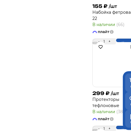
155
₽
/шт
Набойка фетрова
22
В наличии
(66)
-
1
+
Купи
299
₽
/шт
Протекторы
тефлоновые
В наличии
(38)
-
1
+
Купи