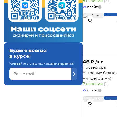
В наличии
(27)
-
1
+
Купи
Будьте всегда
в курсе!
45
₽
/шт
Узнавайте о скидках и акциях первыми!
Протекторы
фетровые белые 
мм (фетр 2 мм)
В наличии
(1)
-
1
+
Купи