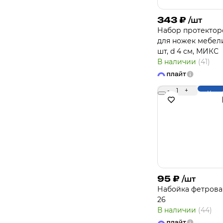
343
₽
/шт
Набор протектор
для ножек мебели
шт, d 4 см, МИКС
В наличии
(41)
-
1
+
Купи
95
₽
/шт
Набойка фетрова
26
В наличии
(44)