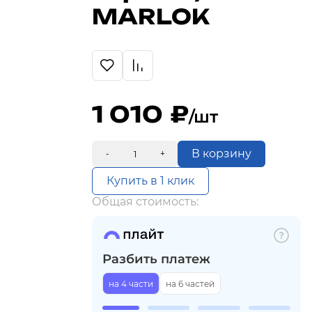
MARLOK
1 010
/шт
В корзину
-
+
Купить в 1 клик
Общая стоимость:
Разбить платеж
на 4 части
на 6 частей