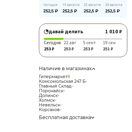
Сегодня
15 августа
22 августа
29 августа
252,5
₽
252,5
₽
252,5
₽
252,5
₽
давай делить
1 010 ₽
Сегодня
22 авг
5 сент
19 сен
253 ₽
253 ₽
253 ₽
251 ₽
Наличие в магазинах
Гипермаркет
8
Комсомольская 247 Б
-
Главный Склад
-
Поронайск
-
Долинск
-
Холмск
-
Невельск
-
Корсаков
-
Бесплатная доставка
по городу при покупке
от 15 000р
в города Корсаков, Долинск, Анива при