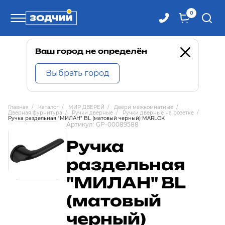
0
Телефоны
Ваш город не определён
Выбрать город
8 800 100-71-71
Главная
/
Каталог
/
МИР ДВЕРЕЙ
/
Двери межкомнатные
/
Дверная фурнитура
/
Ручки дверные
/
Ручки дверные на розетке
/
8 (4242) 30-00-27
Ручка раздельная "МИЛАН" BL (матовый черный) MARLOK
Артикул:
GP-00089588
Ручка
8 (4242) 30-00-72
раздельная
"МИЛАН" BL
(матовый
черный)