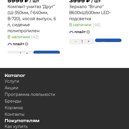
5999
₽
3999
₽
/ шт
/ шт
Компакт-унитаз "Друг"
Зеркало "Bruno"
(Ш-350мм, Г-640мм,
В600хШ500мм LED-
В-720), косой выпуск, 6
подсветка
л, сиденье
В наличии
(46)
полипропилен
В наличии
(42)
ПЛ
-
1
+
Купить
-
1
+
Купить
Каталог
Услуги
Акции
Программа лояльности
Бренды
Для клиентов всех банков
Корзина
Контакты
Покупателям
Разбейте оплату на ч
Как купить