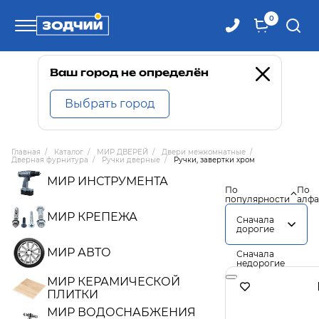
0
Телефоны
Ваш город не определён
Выбрать город
8 800 100-71-71
Главная
/
Каталог
/
МИР ДВЕРЕЙ
/
Двери межкомнатные
/
Дверная фурнитура
/
Ручки дверные
/
Ручки, завертки хром
8 (4242) 30-00-27
МИР ИНСТРУМЕНТА
По
По
популярности
алфа
8 (4242) 30-00-72
МИР КРЕПЕЖА
Сначала
дорогие
МИР АВТО
Сначала
недорогие
МИР КЕРАМИЧЕСКОЙ
ПЛИТКИ
МИР ВОДОСНАБЖЕНИЯ