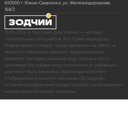
693000 г. Южно-Сахалинск, ул. Железнодорожная,
168/2
2009–2026 © Торговый Дом Зодчий — магазин
строительных материалов. Все права защищены.
Информация о товаре, представленном на сайте, не
является публичной офертой. Характеристики,
комплект поставки, внешний вид, страна и место
производства товара могут отличаться от указанных
или могут быть изменены производителем без
отображения в каталоге магазина «ТД Зодчий».
Условия приобретения товара требуют согласования с
менеджером Интернет-магазина.