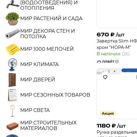
(ВОДООТВЕДЕНИЯ) И
ОТОПЛЕНИЯ
МИР РАСТЕНИЙ И САДА
МИР ДЕКОРА СТЕН И
670
₽
/шт
ПОТОЛКА
Завертка Slim НФ
хром "НОРА-М"
МИР 1000 МЕЛОЧЕЙ
В наличии
(26)
МИР КЛИМАТА
-
1
+
Купи
МИР ДВЕРЕЙ
МИР СЕЗОННЫХ ТОВАРОВ
МИР СВЕТА
Акция
МИР СТРОИТЕЛЬНЫХ
1180
₽
/шт
МАТЕРИАЛОВ
Ручка раздельная