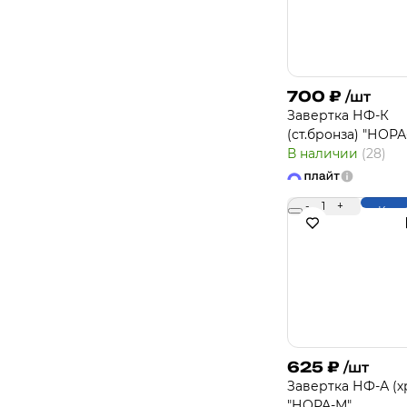
700
₽
/шт
Завертка НФ-К
(ст.бронза) "НОРА
В наличии
(28)
-
1
+
Купи
625
₽
/шт
Завертка НФ-А (х
"НОРА-М"