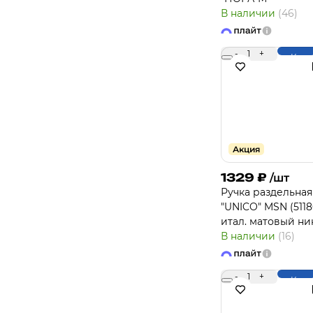
В наличии
(46)
-
1
+
Купи
Акция
1329
₽
/шт
Ручка раздельная
"UNICO" MSN (5118
итал. матовый ни
В наличии
(16)
-
1
+
Купи