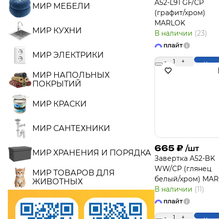
A52-L91 GF/CP
МИР МЕБЕЛИ
(графит/хром)
MARLOK
МИР КУХНИ
В наличии
(23)
МИР ЭЛЕКТРИКИ
-
1
+
Купи
МИР НАПОЛЬНЫХ
ПОКРЫТИЙ
МИР КРАСКИ
МИР САНТЕХНИКИ
665
₽
/шт
МИР ХРАНЕНИЯ И ПОРЯДКА
Завертка A52-BK
WW/CP (глянец
МИР ТОВАРОВ ДЛЯ
белый/хром) MA
ЖИВОТНЫХ
В наличии
(11)
-
1
+