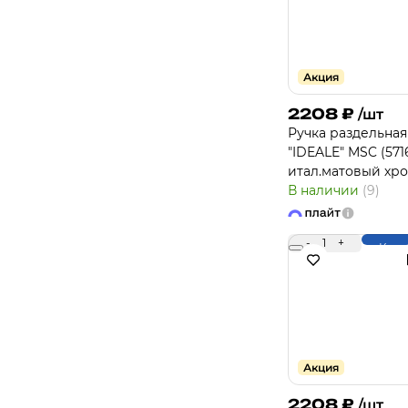
Акция
2208
₽
/шт
Ручка раздельная
"IDEALE" MSC (571
итал.матовый хр
В наличии
(9)
-
1
+
Купи
Акция
2208
₽
/шт