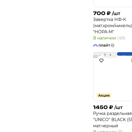
700
₽
/шт
Завертка НФ-К
(мат.хром/никель)
"НОРА-М"
В наличии
(49)
-
1
+
Купи
Акция
1450
₽
/шт
Ручка раздельная
"UNICO" BLACK (51
мат.черный