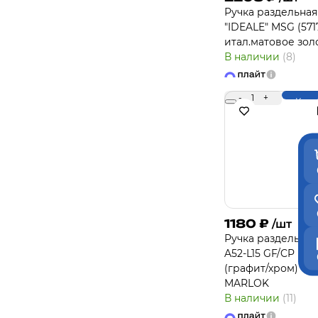
Ручка раздельная
"IDEALE" MSG (571
итал.матовое зол
В наличии
(8)
-
1
+
Купи
1180
₽
/шт
Ручка раздельная
A52-L15 GF/CP
(графит/хром)
MARLOK
В наличии
(11)