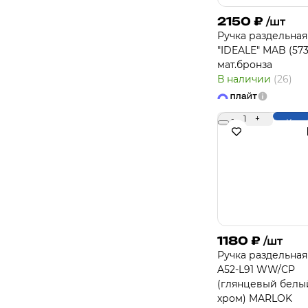
2150
₽
/шт
Ручка раздельная
"IDEALE" MAB (573
мат.бронза
В наличии
(26)
-
1
+
Купи
1180
₽
/шт
Ручка раздельная
A52-L91 WW/CP
(глянцевый белы
хром) MARLOK