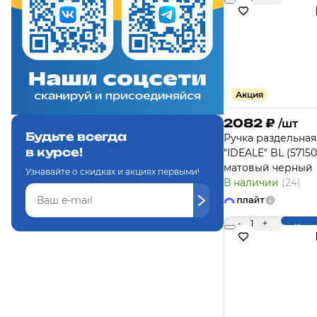
Купи
Акция
2082
₽
/шт
Будьте всегда
Ручка раздельная
в курсе!
"IDEALE" BL (57150
матовый черный
Узнавайте о скидках и акциях первыми!
В наличии
(24)
-
1
+
Купи