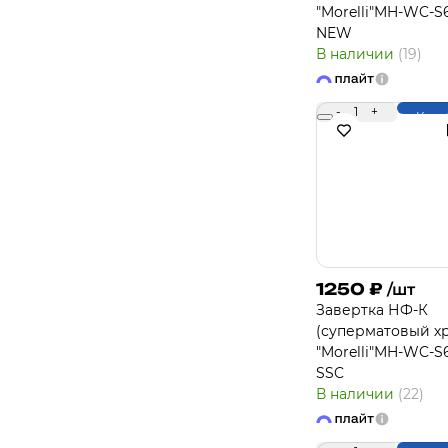
"Morelli"MH-WC-S
NEW
В наличии
(19)
-
1
+
Купи
1250
₽
/шт
Завертка НФ-К
(суперматовый х
"Morelli"MH-WC-S
SSC
В наличии
(22)