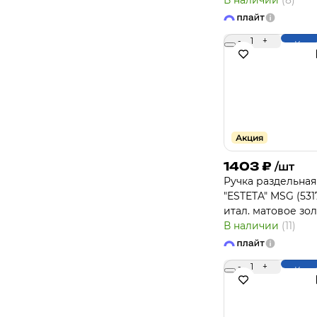
В наличии
(8)
-
1
+
Купи
Акция
1403
₽
/шт
Ручка раздельная
"ESTETA" MSG (531
итал. матовое зо
В наличии
(11)
-
1
+
Купи