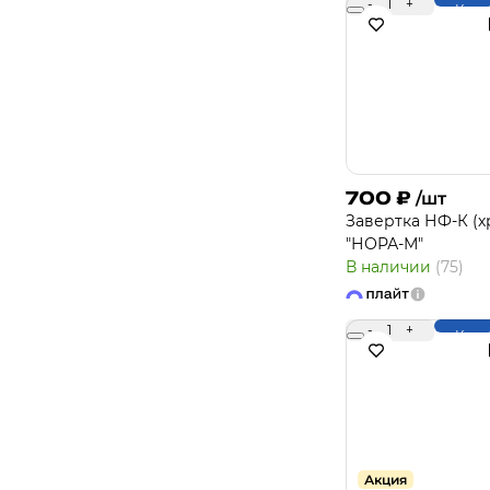
-
1
+
Купи
700
₽
/шт
Завертка НФ-К (х
"НОРА-М"
В наличии
(75)
-
1
+
Купи
Акция