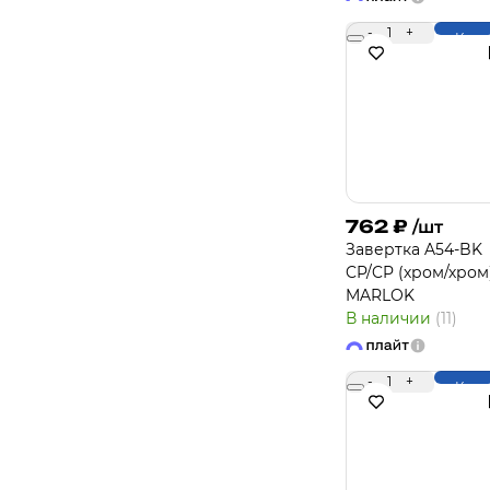
-
1
+
Купи
762
₽
/шт
Завертка A54-BK
CP/CP (хром/хром
MARLOK
В наличии
(11)
-
1
+
Купи