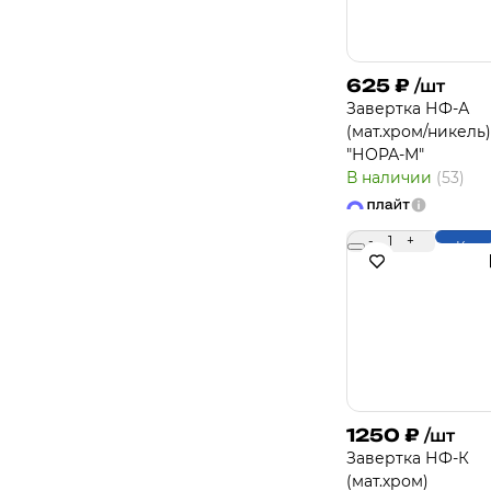
625
₽
/шт
Завертка НФ-А
(мат.хром/никель)
"НОРА-М"
В наличии
(53)
-
1
+
Купи
1250
₽
/шт
Завертка НФ-К
(мат.хром)