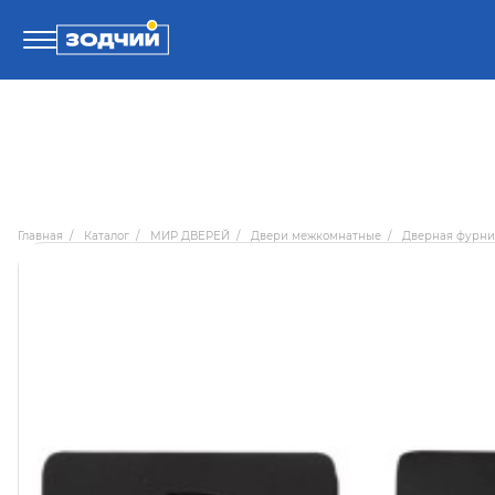
Телефоны
8 800 100-71-71
Главная
/
Каталог
/
МИР ДВЕРЕЙ
/
Двери межкомнатные
/
Дверная фурни
8 (4242) 30-00-27
8 (4242) 30-00-72