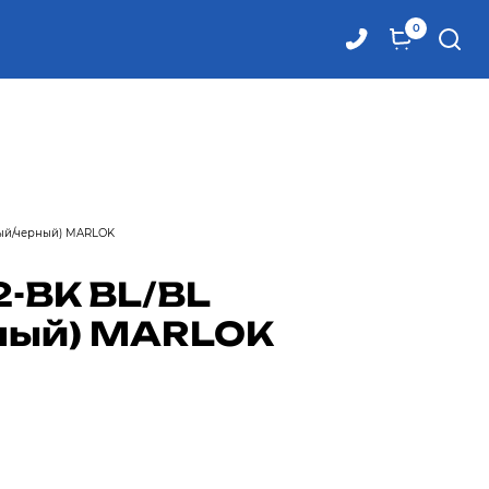
0
ный/черный) MARLOK
-BK BL/BL
ный) MARLOK