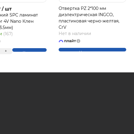
₽
Отвертка PZ 2*100 мм
/ шт
диэлектрическая INGCO,
кий SPC ламинат
пластиковая черно-желтая,
or 4V Nano Клен
ЛАЙТ
CrV
*3.5мм)
Нет в наличии
ии
(167)
+
Нет в наличии
Купить
на части