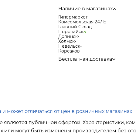
Наличие в магазинах
Гипермаркет
-
Комсомольская 247 Б
-
Главный Склад
-
Поронайск
3
Долинск
-
Холмск
-
Невельск
-
Корсаков
-
Бесплатная доставка
по городу при покупке
от 15 000р
в города Корсаков, Долинск, Ани
в города Холмск, Невельск при п
в город Поронайск при покупке
о
Подробнее об условиях доставки
 и может отличаться от цен в розничных магазинах
е является публичной офертой. Характеристики, ком
ых или могут быть изменены производителем без ото