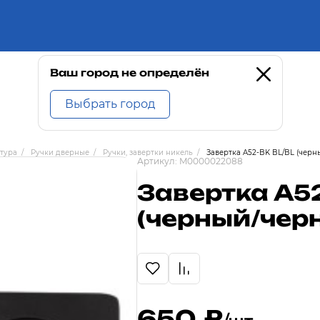
Ваш город не определён
Выбрать город
тура
/
Ручки дверные
/
Ручки, завертки никель
/
Завертка A52-BK BL/BL (чер
Артикул:
M0000022088
Завертка A52
(черный/чер
650