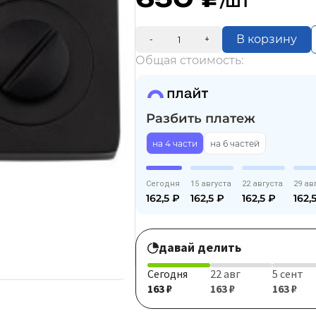
/шт
В корзину
-
+
Общая стоимость:
Разбить платеж
на 4 части
на 6 частей
Сегодня
15 августа
22 августа
29 ав
162,5
₽
162,5
₽
162,5
₽
162,
давай делить
Сегодня
22 авг
5 сент
163 ₽
163 ₽
163 ₽