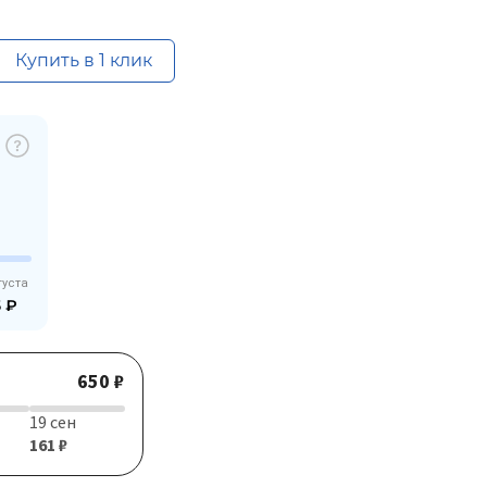
Купить в 1 клик
густа
5
₽
650 ₽
19 сен
161 ₽