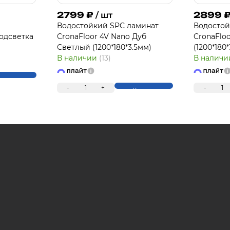
2799
₽
2899
/ шт
Водостойкий SPC ламинат
Водостой
одсветка
CronaFloor 4V Nano Дуб
CronaFlo
П
Светлый (1200*180*3.5мм)
(1200*180
В наличии
(13)
В налич
упить
-
1
+
-
1
Купить
Для клиентов всех банков
Разбейте оплату 