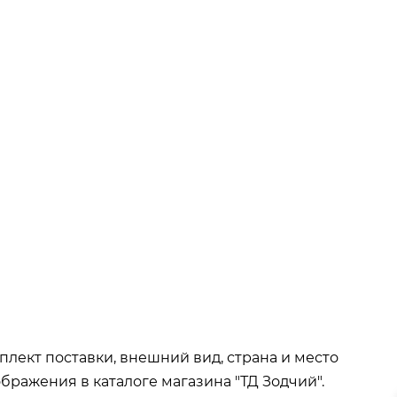
ва при покупке
от 15 000р
окупке
от 35 000р
т 50 000р
плект поставки, внешний вид, страна и место
бражения в каталоге магазина "ТД Зодчий".