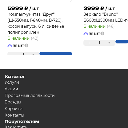
5999
₽
3999
₽
/ шт
/ шт
Компакт-унитаз "Друг"
Зеркало "Bruno"
(Ш-350мм, Г-640мм, В-720),
В600хШ500мм LED-п
косой выпуск, 6 л, сиденье
В наличии
(46)
полипропилен
В наличии
(42)
-
1
+
К
-
1
+
Купить
Каталог
Услуги
Акции
Программа лояльности
Бренды
Корзина
Контакты
Покупателям
Как купить