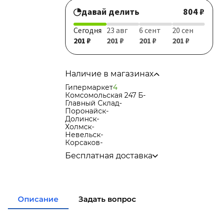
давай делить
804 ₽
Сегодня
23 авг
6 сент
20 сен
201 ₽
201 ₽
201 ₽
201 ₽
Наличие в магазинах
Гипермаркет
4
Комсомольская 247 Б
-
Главный Склад
-
Поронайск
-
Долинск
-
Холмск
-
Невельск
-
Корсаков
-
Бесплатная доставка
по городу при покупке
от 15 000р
в города Корсаков, Долинск, Анива при
покупке
от 15 000р
в города Холмск, Невельск при покупке
Описание
Задать вопрос
от 35 000р
в город Поронайск при покупке
от 50
000р