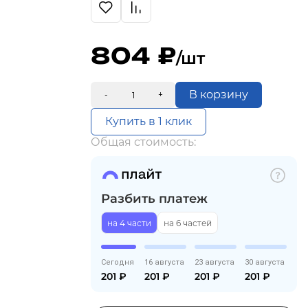
804
/шт
В корзину
-
+
Купить в 1 клик
Общая стоимость:
Разбить платеж
на 4 части
на 6 частей
Сегодня
16 августа
23 августа
30 августа
201
₽
201
₽
201
₽
201
₽