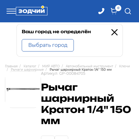
0
Телефоны
Ваш город не определён
Выбрать город
8 800 100-71-71
Главная
/
Каталог
/
МИР АВТО
/
Автомобильный инструмент
/
Ключи
/
Рычаги шарнирные
/
Рычаг шарнирный Кратон 1/4" 150 мм
8 (4242) 30-00-27
Артикул:
GP-00084705
Рычаг
8 (4242) 30-00-72
шарнирный
Кратон 1/4" 150
мм