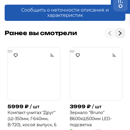
0
Сообщить о неточности описания и
характеристик
Ранее вы смотрели
5999
₽
3999
₽
/ шт
/ шт
Компакт-унитаз "Друг"
Зеркало "Bruno"
(Ш-350мм, Г-640мм,
В600хШ500мм LED-
В-720), косой выпуск, 6
подсветка