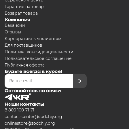
Сервисный центр
Гарантия на товар
Возврат товара
Добавляйте товары в корзину
Компания
Вакансии
Отзывы
Оплачивайте сегодня только
25
Корпоративным клиентам
любого банка
Для поставщиков
Политика конфиденциальности
Пользовательское соглашение
Получайте товар выбранный сп
Публичная оферта
Будьте всегда в курсе!
Оставшиеся части будут списыв
графику
Оставайтесь на связи
Наши контакты
Подробнее
8 800 100-71-71
об оплате Плайтом
contact-center@zodchiy.org
onlinestore@zodchiy.org