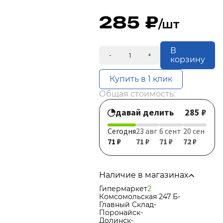
285
/шт
В
-
+
корзину
Купить в 1 клик
Общая стоимость:
давай делить
285 ₽
Сегодня
23 авг
6 сент
20 сен
71 ₽
71 ₽
71 ₽
72 ₽
Наличие в магазинах
Гипермаркет
2
Комсомольская 247 Б
-
Главный Склад
-
Поронайск
-
Долинск
-