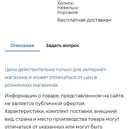
Холмск
-
Невельск
-
Корсаков
-
Бесплатная доставка
по городу при покупке
от 15
000р
в города Корсаков, Долинск,
Анива при покупке
от 15 000р
Описание
Задать вопрос
в города Холмск, Невельск
при покупке
от 35 000р
в город Поронайск при
покупке
от 50 000р
Подробнее об условиях доставки
Цена действительна только для интернет-
магазина и может отличаться от цен в
розничных магазинах
Информация о товаре, представленном на сайте,
не является публичной офертой.
Характеристики, комплект поставки, внешний
вид, страна и место производства товара могут
отличаться от указанных или могут быть