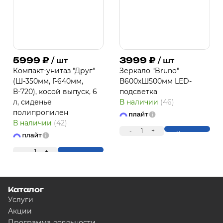
5999
₽
3999
₽
/ шт
/ шт
Компакт-унитаз "Друг"
Зеркало "Bruno"
(Ш-350мм, Г-640мм,
В600хШ500мм LED-
В-720), косой выпуск, 6
подсветка
л, сиденье
В наличии
(46)
полипропилен
В наличии
(42)
-
1
+
Купить
-
1
+
Купить
Каталог
Услуги
Акции
Программа лояльности