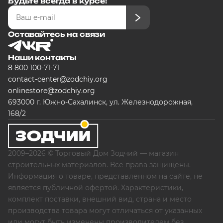
Будьте всегда в курсе!
Оставайтесь на связи
Наши контакты
8 800 100-71-71
contact-center@zodchiy.org
onlinestore@zodchiy.org
693000 г. Южно-Сахалинск, ул. Железнодорожная,
168/2
2009–2026 © Торговый Дом Зодчий — магазин
строительных материалов. Все права защищены.
Информация о товаре, представленном на сайте, не
является публичной офертой. Характеристики,
комплект поставки, внешний вид, страна и место
производства товара могут отличаться от указанных
или могут быть изменены производителем без