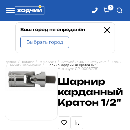
0
Телефоны
Ваш город не определён
Выбрать город
8 800 100-71-71
Главная
/
Каталог
/
МИР АВТО
/
Автомобильный инструмент
/
Ключи
/
Рычаги шарнирные
/
Шарнир карданный Кратон 1/2"
8 (4242) 30-00-27
Артикул:
GP-00087781
Шарнир
8 (4242) 30-00-72
карданный
Кратон 1/2"