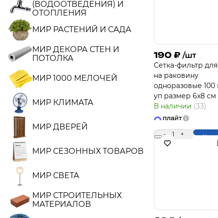
(ВОДООТВЕДЕНИЯ) И
ОТОПЛЕНИЯ
МИР РАСТЕНИЙ И САДА
МИР ДЕКОРА СТЕН И
190
₽
/шт
ПОТОЛКА
Сетка-фильтр для
на раковину
МИР 1000 МЕЛОЧЕЙ
одноразовые 100 
уп размер 6x8 см
МИР КЛИМАТА
В наличии
(33)
МИР ДВЕРЕЙ
-
1
+
Купи
МИР СЕЗОННЫХ ТОВАРОВ
МИР СВЕТА
МИР СТРОИТЕЛЬНЫХ
МАТЕРИАЛОВ