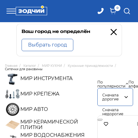
0
Телефоны
Ваш город не определён
Выбрать город
8 800 100-71-71
Главная
/
Каталог
/
МИР КУХНИ
/
Кухонные принадлежности
/
Ситечки для раковины
8 (4242) 30-00-27
МИР ИНСТРУМЕНТА
По
По
популярности
алфа
8 (4242) 30-00-72
МИР КРЕПЕЖА
Сначала
дорогие
МИР АВТО
Сначала
недорогие
МИР КЕРАМИЧЕСКОЙ
ПЛИТКИ
МИР ВОДОСНАБЖЕНИЯ