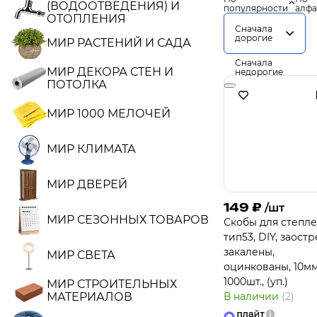
(ВОДООТВЕДЕНИЯ) И
популярности
алфа
ОТОПЛЕНИЯ
Сначала
дорогие
МИР РАСТЕНИЙ И САДА
Сначала
МИР ДЕКОРА СТЕН И
недорогие
ПОТОЛКА
МИР 1000 МЕЛОЧЕЙ
МИР КЛИМАТА
МИР ДВЕРЕЙ
149
₽
/шт
МИР СЕЗОННЫХ ТОВАРОВ
Скобы для степле
тип53, DIY, заостр
закалены,
МИР СВЕТА
оцинкованы, 10м
1000шт., (уп.)
МИР СТРОИТЕЛЬНЫХ
МАТЕРИАЛОВ
В наличии
(2)