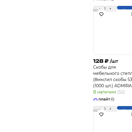
-
1
+
Купи
128
₽
/шт
Скобы для
мебельного степ
(8мм,тип скобы 53
(1000 шт.) ADMIRA
В наличии
(52)
-
1
+
Купи