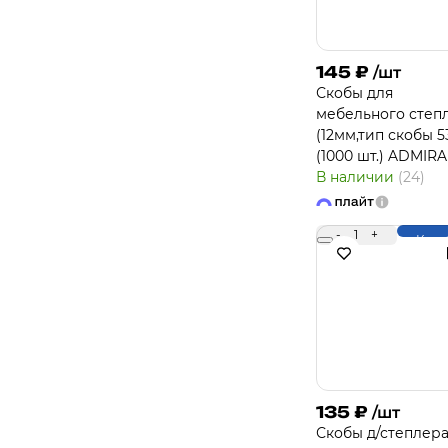
145
₽
/шт
Скобы для
мебельного степ
(12мм,тип скобы 5
(1000 шт.) ADMIRA
В наличии
(24)
-
1
+
Купи
135
₽
/шт
Скобы д/степлера