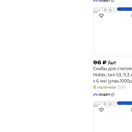
-
1
+
Купи
96
₽
/шт
Скобы для степл
Hobbi, тип 53, 11,3 
х 6 мм (упак.1000ш
В наличии
(101)
-
1
+
Купи