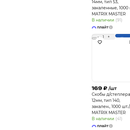
14мм, тип 53,
закаленные, 1000 
MATRIX MASTER
В наличии
(91)
-
1
+
Купи
169
₽
/шт
Скобы д/степлера
12мм, тип 140,
закален., 1000 шт./
MATRIX MASTER
В наличии
(41)