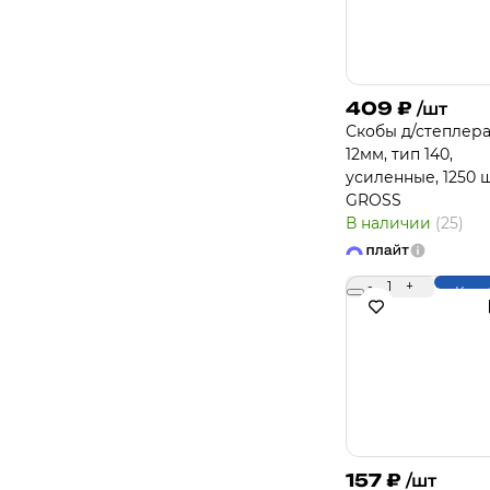
409
₽
/шт
Скобы д/степлера
12мм, тип 140,
усиленные, 1250 ш
GROSS
В наличии
(25)
-
1
+
Купи
157
₽
/шт