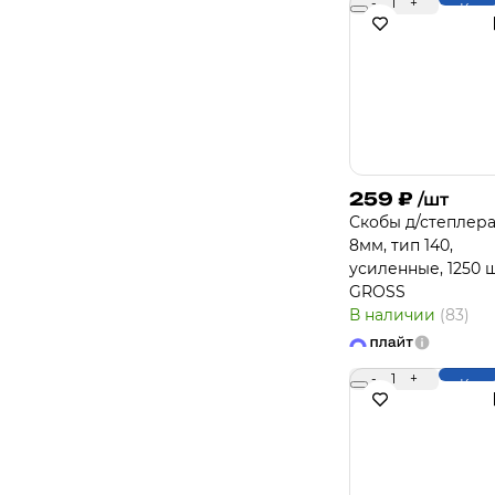
-
1
+
Купи
259
₽
/шт
Скобы д/степлера
8мм, тип 140,
усиленные, 1250 ш
GROSS
В наличии
(83)
-
1
+
Купи