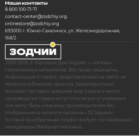
Наши контакты
8 800 100-71-71
contact-center@zodchiy.org
onlinestore@zodchiy.org
693000 г. Южно-Сахалинск, ул. Железнодорожная,
168/2
2009–2026 © Торговый Дом Зодчий — магазин
строительных материалов. Все права защищены.
Информация о товаре, представленном на сайте, не
является публичной офертой. Характеристики,
комплект поставки, внешний вид, страна и место
производства товара могут отличаться от указанных
или могут быть изменены производителем без
отображения в каталоге магазина «ТД Зодчий».
Условия приобретения товара требуют согласования с
менеджером Интернет-магазина.