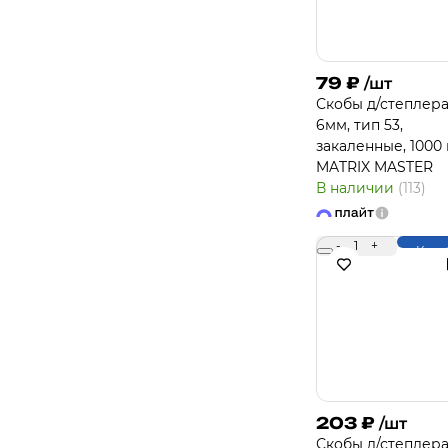
79
₽
/шт
Скобы д/степлера
6мм, тип 53,
закаленные, 1000 
MATRIX MASTER
В наличии
(113)
-
1
+
Купи
203
₽
/шт
Скобы д/степлера