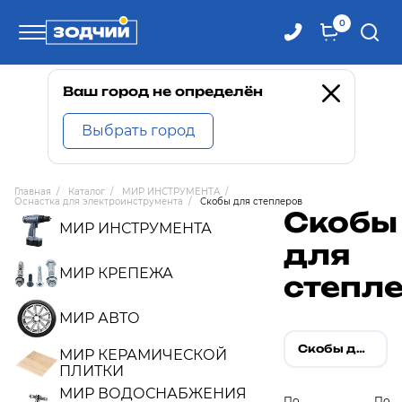
0
Телефоны
Ваш город не определён
Выбрать город
8 800 100-71-71
Главная
/
Каталог
/
МИР ИНСТРУМЕНТА
/
Оснастка для электроинструмента
/
Скобы для степлеров
8 (4242) 30-00-27
Скобы
МИР ИНСТРУМЕНТА
для
8 (4242) 30-00-72
МИР КРЕПЕЖА
степл
МИР АВТО
Скобы для степлеров
МИР КЕРАМИЧЕСКОЙ
ПЛИТКИ
МИР ВОДОСНАБЖЕНИЯ
По
По