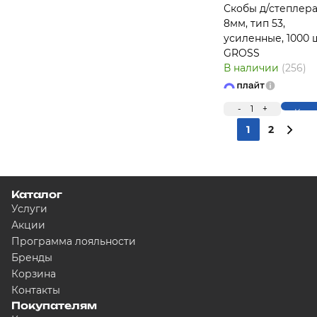
Скобы д/степлера
8мм, тип 53,
усиленные, 1000 ш
GROSS
В наличии
(256)
-
1
+
Купи
1
2
Каталог
Услуги
Акции
Программа лояльности
Бренды
Корзина
Контакты
Покупателям