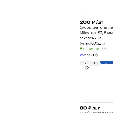
200
₽
/шт
Скобы для степл
Miles, тип 53, 8 мм
закаленные
(упак.1000шт.)
В наличии
(55)
-
1
+
Купи
80
₽
/шт