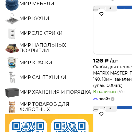
МИР МЕБЕЛИ
-
1
+
Купи
МИР КУХНИ
МИР ЭЛЕКТРИКИ
МИР НАПОЛЬНЫХ
ПОКРЫТИЙ
126
₽
/шт
МИР КРАСКИ
Скобы для степл
MATRIX MASTER, 
МИР САНТЕХНИКИ
140, 10мм, закале
(упак.1000шт.)
В наличии
(57)
МИР ХРАНЕНИЯ И ПОРЯДКА
МИР ТОВАРОВ ДЛЯ
-
1
+
ЖИВОТНЫХ
Купи