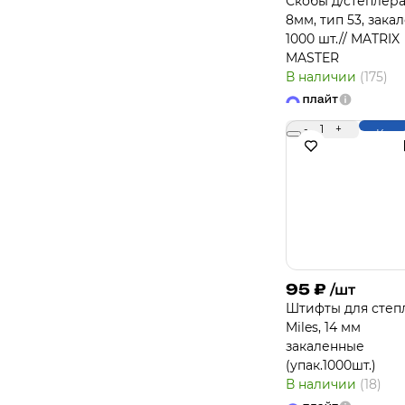
Скобы д/степлера
8мм, тип 53, закал
1000 шт.// MATRIX
MASTER
В наличии
(175)
-
1
+
Купи
95
₽
/шт
Штифты для степ
Miles, 14 мм
закаленные
(упак.1000шт.)
В наличии
(18)