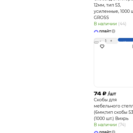
12мм, тип 53,
усиленные, 1000 ш
GROSS
В наличии
(44)
-
1
+
Купи
74
₽
/шт
Скобы для
мебельного степ
(6мм,тип скобы 53
(1000 шт.) Вихрь
В наличии
(74)