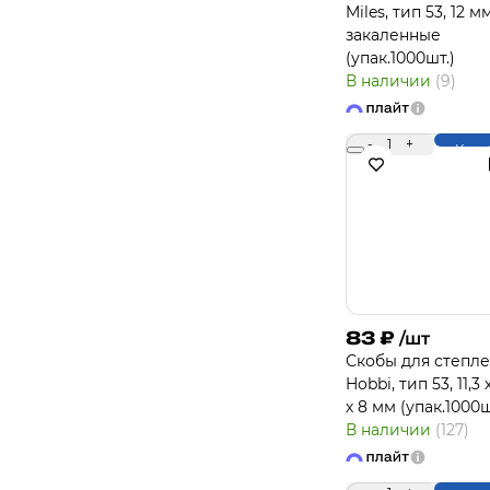
Miles, тип 53, 12 м
закаленные
(упак.1000шт.)
В наличии
(9)
-
1
+
Купи
83
₽
/шт
Скобы для степл
Hobbi, тип 53, 11,3 
х 8 мм (упак.1000ш
В наличии
(127)