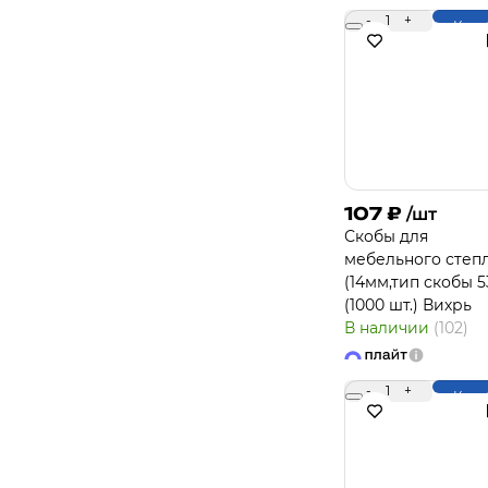
-
1
+
Купи
107
₽
/шт
Скобы для
мебельного степ
(14мм,тип скобы 5
(1000 шт.) Вихрь
В наличии
(102)
-
1
+
Купи