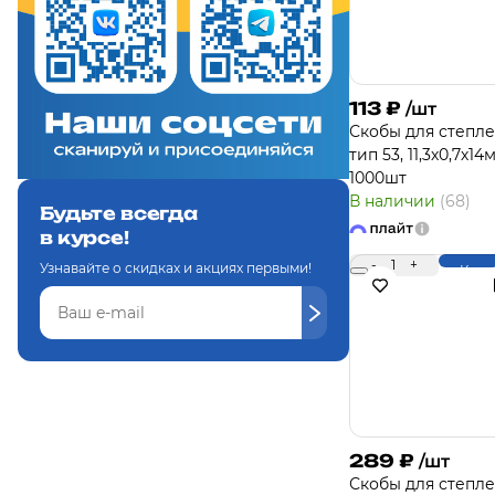
113
₽
/шт
Скобы для степле
тип 53, 11,3х0,7х14
1000шт
В наличии
(68)
Будьте всегда
в курсе!
-
1
+
Узнавайте о скидках и акциях первыми!
Купи
289
₽
/шт
Скобы для степл