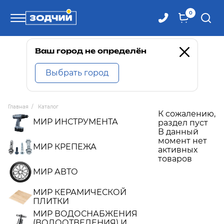
0
Телефоны
Ваш город не определён
Выбрать город
8 800 100-71-71
Главная
/
Каталог
К сожалению,
8 (4242) 30-00-27
МИР ИНСТРУМЕНТА
раздел пуст
В данный
момент нет
8 (4242) 30-00-72
МИР КРЕПЕЖА
активных
товаров
МИР АВТО
МИР КЕРАМИЧЕСКОЙ
ПЛИТКИ
МИР ВОДОСНАБЖЕНИЯ
(ВОДООТВЕДЕНИЯ) И