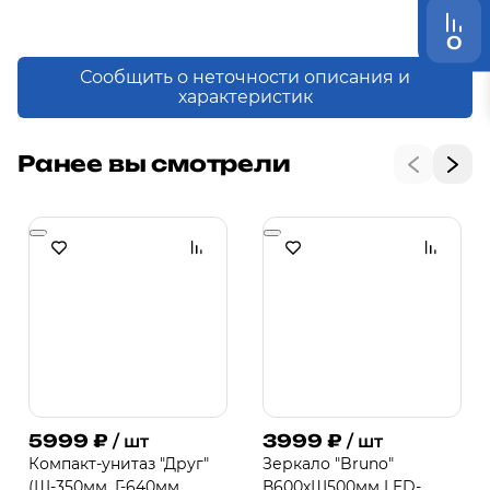
0
Сообщить о неточности описания и
характеристик
Ранее вы смотрели
5999
₽
3999
₽
/ шт
/ шт
Компакт-унитаз "Друг"
Зеркало "Bruno"
(Ш-350мм, Г-640мм,
В600хШ500мм LED-