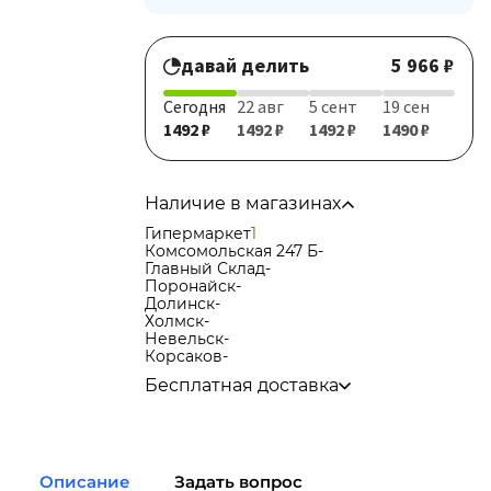
давай делить
5 966 ₽
Сегодня
22 авг
5 сент
19 сен
1492 ₽
1492 ₽
1492 ₽
1490 ₽
Наличие в магазинах
Гипермаркет
1
Комсомольская 247 Б
-
Главный Склад
-
Поронайск
-
Долинск
-
Холмск
-
Невельск
-
Корсаков
-
Бесплатная доставка
по городу при покупке
от 15 000р
в города Корсаков, Долинск, Анива при
покупке
от 15 000р
в города Холмск, Невельск при покупке
Описание
Задать вопрос
от 35 000р