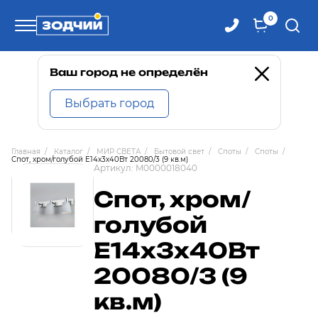
0
Телефоны
Ваш город не определён
Выбрать город
8 800 100-71-71
Главная
/
Каталог
/
МИР СВЕТА
/
Бытовой свет
/
Споты
/
Споты
/
Спот, хром/голубой Е14х3х40Вт 20080/3 (9 кв.м)
8 (4242) 30-00-27
Артикул:
M0000018040
Спот, хром/
8 (4242) 30-00-72
голубой
Е14х3х40Вт
20080/3 (9
кв.м)