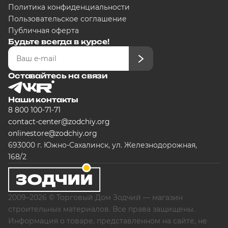
Политика конфиденциальности
Пользовательское соглашение
Публичная оферта
Подробнее
Будьте всегда в курсе!
об оплате Плайтом
Оставайтесь на связи
Остались вопросы?
8 800 302-02-51
Наши контакты
plait.ru
8 800 100-71-71
contact-center@zodchiy.org
onlinestore@zodchiy.org
недели
693000 г. Южно-Сахалинск, ул. Железнодорожная,
168/2
2009–2026 © Торговый Дом Зодчий — магазин
строительных материалов. Все права защищены.
Информация о товаре, представленном на сайте, не