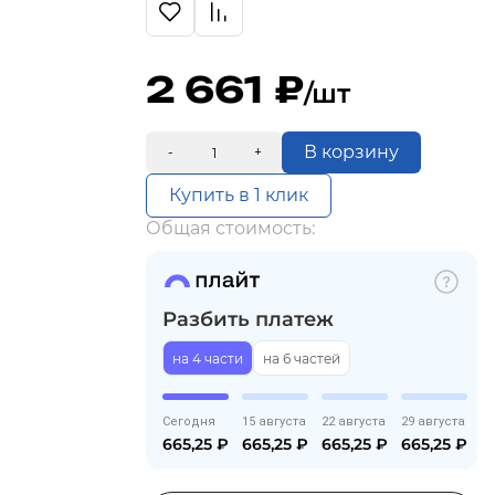
2 661
/шт
В корзину
-
+
Купить в 1 клик
Общая стоимость:
Разбить платеж
на 4 части
на 6 частей
Сегодня
15 августа
22 августа
29 августа
665,25
₽
665,25
₽
665,25
₽
665,25
₽