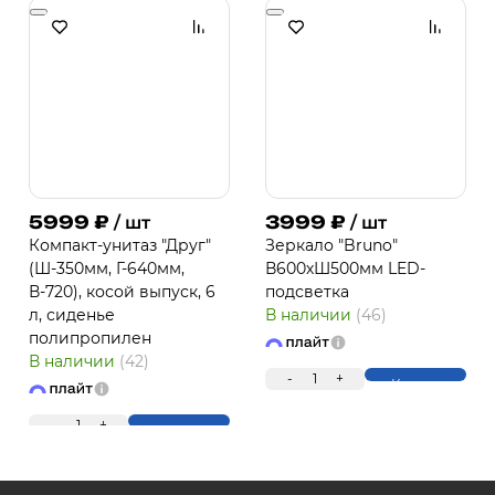
ПЛ
5999
₽
3999
₽
/ шт
/ шт
Компакт-унитаз "Друг"
Зеркало "Bruno"
(Ш-350мм, Г-640мм,
В600хШ500мм LED-
В-720), косой выпуск, 6
подсветка
л, сиденье
В наличии
(46)
полипропилен
В наличии
(42)
-
1
+
Купить
Для клиентов всех банков
-
1
+
Купить
Разбейте оплату на ч