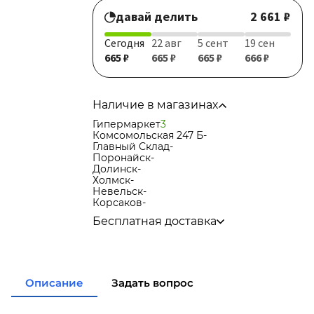
давай делить
2 661 ₽
Сегодня
22 авг
5 сент
19 сен
665 ₽
665 ₽
665 ₽
666 ₽
Наличие в магазинах
Гипермаркет
3
Комсомольская 247 Б
-
Главный Склад
-
Поронайск
-
Долинск
-
Холмск
-
Невельск
-
Корсаков
-
Бесплатная доставка
по городу при покупке
от 15 000р
в города Корсаков, Долинск, Анива при
покупке
от 15 000р
в города Холмск, Невельск при покупке
Описание
Задать вопрос
от 35 000р
в город Поронайск при покупке
от 50
000р