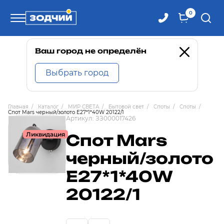
0
Телефоны
Ваш город не определён
Выбрать город
8 800 100-71-71
Главная
/
Каталог
/
МИР СВЕТА
/
Бытовой свет
/
Споты
/
Споты
/
Спот Mars черный/золото Е27*1*40W 20122/1
8 (4242) 30-00-27
Артикул:
ЗЗ000017426
Ликвидация
Спот Mars
8 (4242) 30-00-72
черный/золото
Е27*1*40W
20122/1