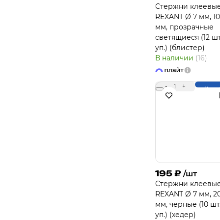
Стержни клеевы
REXANT Ø 7 мм, 1
мм, прозрачные
светящиеся (12 шт
уп.) (блистер)
В наличии
(16)
-
1
+
Купи
195
₽
/шт
Стержни клеевы
REXANT Ø 7 мм, 2
мм, черные (10 шт
уп.) (хедер)