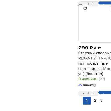
-
1
+
Купи
299
₽
/шт
Стержни клеевы
REXANT Ø 11 мм, 1
мм, прозрачные
светящиеся (12 шт
уп.) (блистер)
В наличии
(27)
-
1
+
Купи
1
2