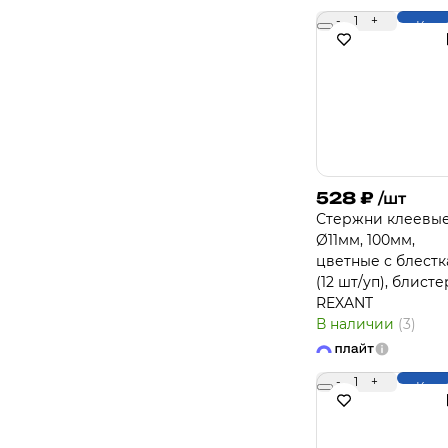
-
1
+
Купи
528
₽
/шт
Стержни клеевы
Ø11мм, 100мм,
цветные с блест
(12 шт/уп), блисте
REXANT
В наличии
(3)
-
1
+
Купи