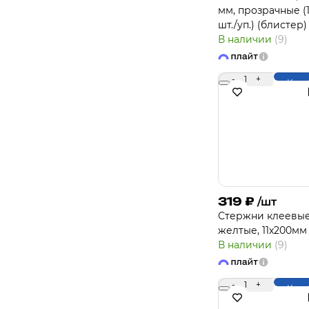
мм, прозрачные (
шт./уп.) (блистер)
В наличии
(9)
-
1
+
Купи
319
₽
/шт
Стержни клеевы
желтые, 11х200мм
В наличии
(9)
-
1
+
Купи