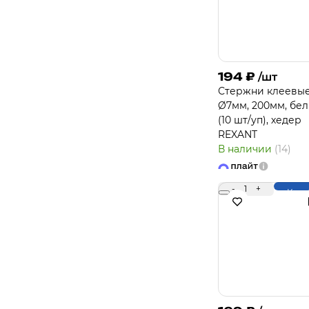
194
₽
/шт
Стержни клеевы
Ø7мм, 200мм, бе
(10 шт/уп), хедер
REXANT
В наличии
(14)
-
1
+
Купи