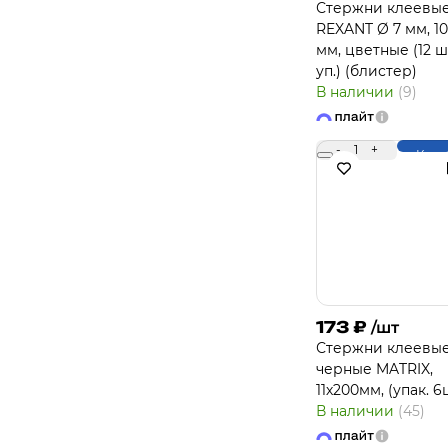
Стержни клеевы
REXANT Ø 7 мм, 1
мм, цветные (12 ш
уп.) (блистер)
В наличии
(9)
-
1
+
Купи
173
₽
/шт
Стержни клеевые
черные MATRIX,
11х200мм, (упак. 6
В наличии
(45)