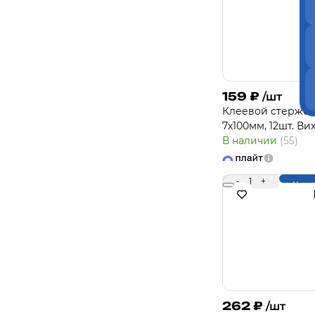
159
₽
/шт
Клеевой стерже
7х100мм, 12шт. Ви
В наличии
(55)
-
1
+
Купи
262
₽
/шт