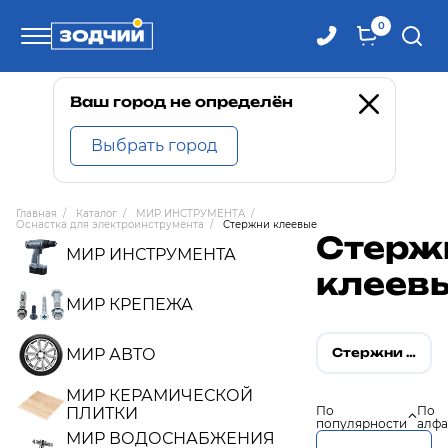
0
Телефоны
Ваш город не определён
Выбрать город
8 800 100-71-71
Главная
/
Каталог
/
МИР ИНСТРУМЕНТА
/
Оснастка для электроинструмента
/
Стержни клеевые
8 (4242) 30-00-27
Стерж
МИР ИНСТРУМЕНТА
клеев
8 (4242) 30-00-72
МИР КРЕПЕЖА
МИР АВТО
Стержни клеевые
МИР КЕРАМИЧЕСКОЙ
По
По
ПЛИТКИ
популярности
алфа
МИР ВОДОСНАБЖЕНИЯ