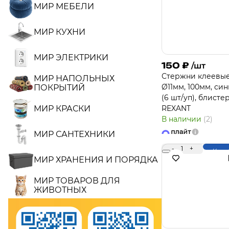
МИР МЕБЕЛИ
МИР КУХНИ
МИР ЭЛЕКТРИКИ
150
₽
/шт
Стержни клеевы
МИР НАПОЛЬНЫХ
Ø11мм, 100мм, си
ПОКРЫТИЙ
(6 шт/уп), блисте
МИР КРАСКИ
REXANT
В наличии
(2)
МИР САНТЕХНИКИ
-
1
+
Купи
МИР ХРАНЕНИЯ И ПОРЯДКА
МИР ТОВАРОВ ДЛЯ
ЖИВОТНЫХ