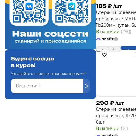
185
₽
/шт
Стержни клеевые
прозрачные MATR
11х200мм, (упак. 6
В наличии
(250)
-
1
+
Купи
Будьте всегда
в курсе!
Узнавайте о скидках и акциях первыми!
290
₽
/шт
Стержни клеевы
прозрачные, 11х2
6шт
В наличии
(14)