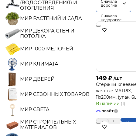
Сначала
(ВОДООТВЕДЕНИЯ) И
дорогие
ОТОПЛЕНИЯ
Сначала
МИР РАСТЕНИЙ И САДА
недорогие
МИР ДЕКОРА СТЕН И
ПОТОЛКА
МИР 1000 МЕЛОЧЕЙ
МИР КЛИМАТА
149
₽
/шт
МИР ДВЕРЕЙ
Стержни клеевые
желтые MATRIX,
МИР СЕЗОННЫХ ТОВАРОВ
11х200мм, (упак. 6
В наличии
(1)
МИР СВЕТА
-
1
+
МИР СТРОИТЕЛЬНЫХ
Купи
МАТЕРИАЛОВ