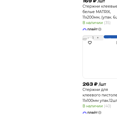
169
₽
/шт
Стержни клеевые
белые MATRIX,
11х200мм, (упак. 6
В наличии
(35)
-
1
+
Купи
263
₽
/шт
Стержни для
клеевого пистол
11х100мм упак.12шт
В наличии
(40)