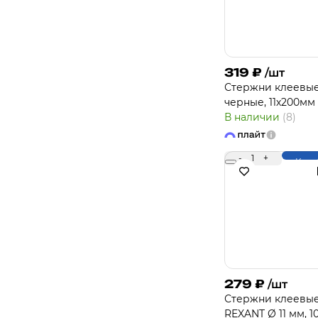
319
₽
/шт
Стержни клеевы
черные, 11х200мм
В наличии
(8)
-
1
+
Купи
279
₽
/шт
Стержни клеевы
REXANT Ø 11 мм, 1