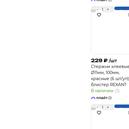
-
1
+
Купи
229
₽
/шт
Стержни клеевы
Ø11мм, 100мм,
красные (6 шт/уп)
блистер REXANT
В наличии
(3)
-
1
+
Купи