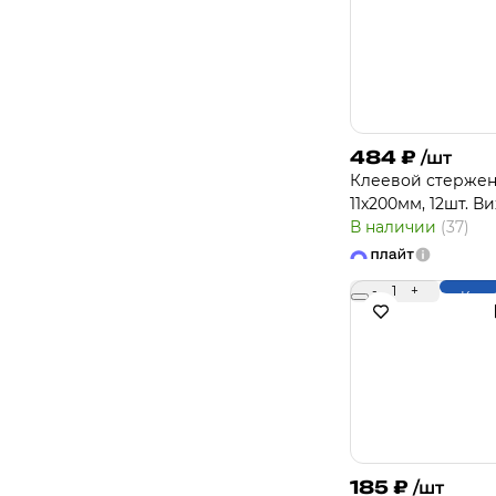
484
₽
/шт
Клеевой стерже
11х200мм, 12шт. В
В наличии
(37)
-
1
+
Купи
185
₽
/шт