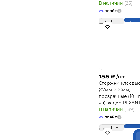
В наличии
(25)
-
1
+
Купи
155
₽
/шт
Стержни клеевы
Ø7мм, 200мм,
прозрачные (10 ш
уп), хедер REXAN
В наличии
(189)
-
1
+
Купи