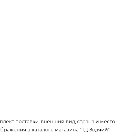
ва при покупке
от 15 000р
окупке
от 35 000р
т 50 000р
плект поставки, внешний вид, страна и место
бражения в каталоге магазина "ТД Зодчий".