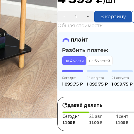
/шт
В корзину
-
+
Общая стоимость:
Разбить платеж
на 4 части
на 6 частей
Сегодня
14 августа
21 августа
1 099,75
₽
1 099,75
₽
1 099,75
₽
давай делить
Сегодня
21 авг
4 сент
1100 ₽
1100 ₽
1100 ₽