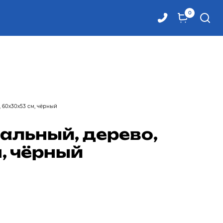
0
 60х30х53 см, чёрный
альный, дерево,
, чёрный