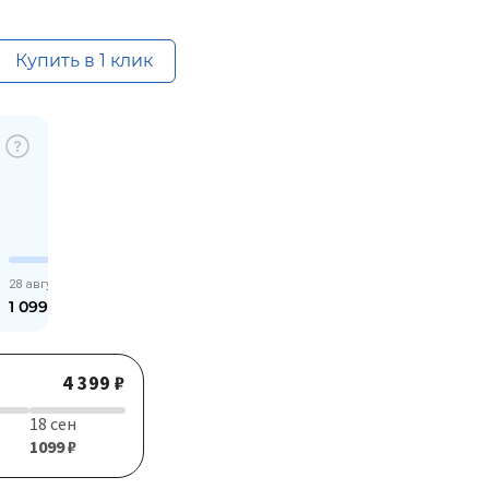
Купить в 1 клик
28 августа
1 099,75
₽
4 399 ₽
18 сен
1099 ₽