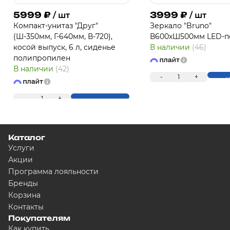
5999
₽
3999
₽
/ шт
/ шт
Компакт-унитаз "Друг"
Зеркало "Bruno"
(Ш-350мм, Г-640мм, В-720),
В600хШ500мм LED-п
косой выпуск, 6 л, сиденье
В наличии
(46)
полипропилен
В наличии
(42)
-
1
+
К
-
1
+
Купить
Каталог
Услуги
Акции
Программа лояльности
Бренды
Корзина
Контакты
Покупателям
Как купить