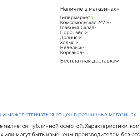
Наличие в магазинах
Гипермаркет
4
Комсомольская 247 Б
-
Главный Склад
-
Поронайск
-
Долинск
-
Холмск
-
Невельск
-
Корсаков
-
Бесплатная доставка
по городу при покупке
от 15 000р
в города Корсаков, Долинск, Ани
в города Холмск, Невельск при п
в город Поронайск при покупке
о
Подробнее об условиях доставки
 и может отличаться от цен в розничных магазинах
е является публичной офертой. Характеристики, ком
ых или могут быть изменены производителем без ото