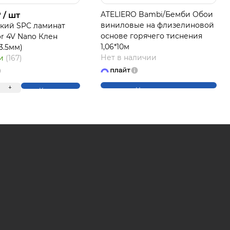
₽
ATELIERO Bambi/Бемби Обои
/ шт
виниловые на флизелиновой
кий SPC ламинат
основе горячего тиснения
or 4V Nano Клен
ЛАЙТ
1,06*10м
*3.5мм)
Нет в наличии
ии
(167)
+
Нет в наличии
Купить
на части