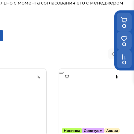
льно с момента согласования его с менеджером
0
0
0
Новинка
Советуем
Акция