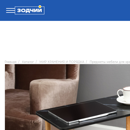
Телефоны
8 800 100-71-71
Главная
/
Каталог
/
МИР ХРАНЕНИЯ И ПОРЯДКА
/
Предметы мебели для хр
8 (4242) 30-00-27
8 (4242) 30-00-72