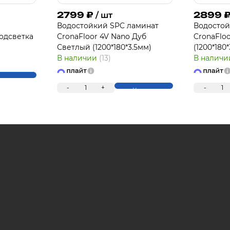
2799
₽
2899
/ шт
Водостойкий SPC ламинат
Водостой
одсветка
CronaFloor 4V Nano Дуб
CronaFlo
П
Светлый (1200*180*3.5мм)
(1200*180
В наличии
(13)
В налич
упить
-
1
+
-
1
Купить
Для клиентов всех банков
Разбейте оплату 