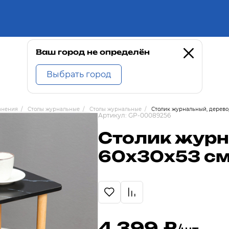
Ваш город не определён
Выбрать город
анения
/
Столы журнальные
/
Столы журнальные
/
Столик журнальный, дерево,
Артикул:
GP-00089256
Столик журн
60х30х53 см
4 399