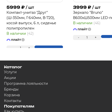
5999
₽
3999
₽
/ шт
/ шт
Компакт-унитаз "Друг"
Зеркало "Bruno"
(Ш-350мм, Г-640мм, В-720),
В600хШ500мм LED-п
косой выпуск, 6 л, сиденье
В наличии
(46)
полипропилен
В наличии
(42)
-
1
+
К
-
1
+
Купить
Каталог
Услуги
Акции
Программа лояльности
Бренды
Корзина
Контакты
Покупателям
Как купить