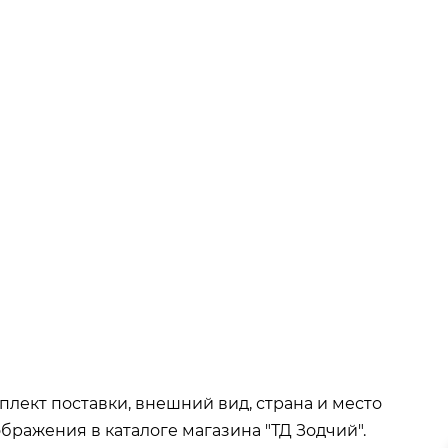
ва при покупке
от 15 000р
окупке
от 35 000р
т 50 000р
плект поставки, внешний вид, страна и место
бражения в каталоге магазина "ТД Зодчий".