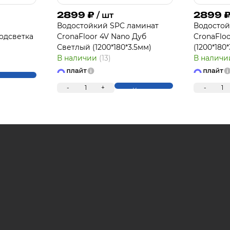
2899
₽
2899
/ шт
Водостойкий SPC ламинат
Водостой
одсветка
CronaFloor 4V Nano Дуб
CronaFlo
П
Светлый (1200*180*3.5мм)
(1200*180
В наличии
(13)
В налич
упить
-
1
+
-
1
Купить
Для клиентов всех банков
Разбейте оплату 