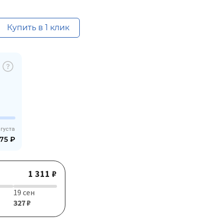
Купить в 1 клик
вгуста
,75
₽
1 311 ₽
19 сен
327 ₽