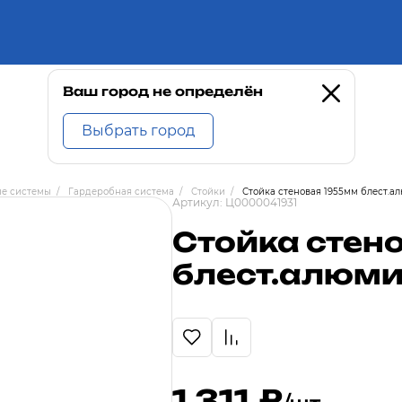
Ваш город не определён
Выбрать город
ые системы
/
Гардеробная система
/
Стойки
/
Стойка стеновая 1955мм блест.
Артикул:
Ц0000041931
Стойка стен
блест.алюм
1 311