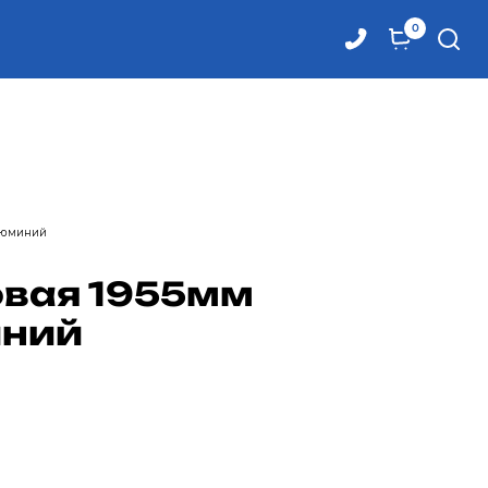
0
алюминий
овая 1955мм
иний