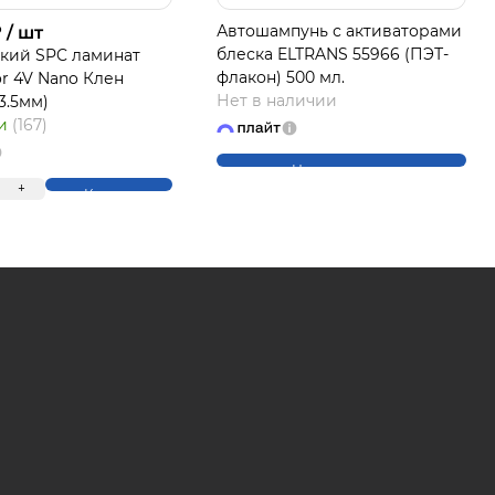
₽
Автошампунь с активаторами
/ шт
блеска ELTRANS 55966 (ПЭТ-
кий SPC ламинат
флакон) 500 мл.
or 4V Nano Клен
ЛАЙТ
Нет в наличии
*3.5мм)
ии
(167)
Нет в наличии
+
Купить
на части