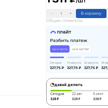
/шт
В корзину
-
+
Общая стоимость:
Разбить платеж
на 4 части
на 6 частей
Сегодня
15 августа
22 августа
29 а
327,75
₽
327,75
₽
327,75
₽
327
давай делить
Сегодня
22 авг
5 сент
328 ₽
328 ₽
328 ₽