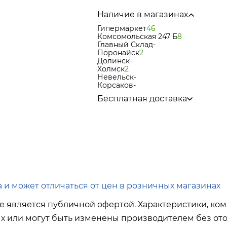
Наличие в магазинах
Гипермаркет
46
Комсомольская 247 Б
8
Главный Склад
-
Поронайск
2
Долинск
-
Холмск
2
Невельск
-
Корсаков
-
Бесплатная доставка
по городу при покупке
от 15 000р
в города Корсаков, Долинск, Ани
в города Холмск, Невельск при п
в город Поронайск при покупке
о
Подробнее об условиях доставки
 и может отличаться от цен в розничных магазинах
е является публичной офертой. Характеристики, ком
ых или могут быть изменены производителем без ото