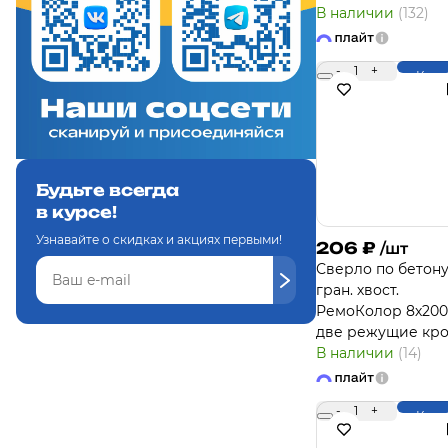
В наличии
(132)
-
1
+
Купи
Будьте всегда
в курсе!
Узнавайте о скидках и акциях первыми!
206
₽
/шт
Сверло по бетону
гран. хвост.
РемоКолор 8х20
две режущие кр
В наличии
(14)
-
1
+
Купи