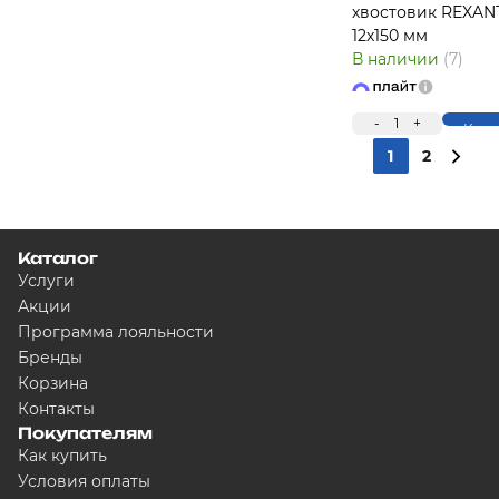
хвостовик REXAN
12х150 мм
В наличии
(7)
-
1
+
Купи
1
2
Каталог
Услуги
Акции
Программа лояльности
Бренды
Корзина
Контакты
Покупателям
Как купить
Условия оплаты