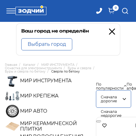
0
Телефоны
Ваш город не определён
Выбрать город
8 800 100-71-71
Главная
/
Каталог
/
МИР ИНСТРУМЕНТА
/
Оснастка для электроинструмента
/
Буры и сверла
/
8 (4242) 30-00-27
Буры и сверла по бетону
/
Сверла по бетону
МИР ИНСТРУМЕНТА
По
По
популярности
алфа
8 (4242) 30-00-72
МИР КРЕПЕЖА
Сначала
дорогие
МИР АВТО
Сначала
недорогие
МИР КЕРАМИЧЕСКОЙ
ПЛИТКИ