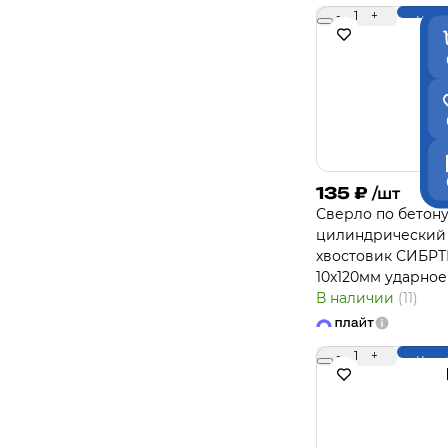
-
1
+
Купи
135
₽
/шт
Сверло по бетон
цилиндрический
хвостовик СИБРТ
10х120мм ударное
В наличии
(11)
-
1
+
Купи