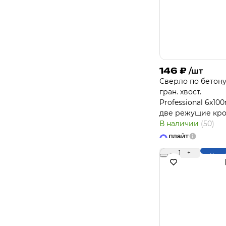
146
₽
/шт
Сверло по бетону
гран. хвост.
Professional 6х10
две режущие кр
В наличии
(50)
-
1
+
Купи