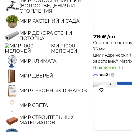
МИР ВОДОСНАБЖЕНИЯ
(ВОДООТВЕДЕНИЯ) И
ОТОПЛЕНИЯ
МИР РАСТЕНИЙ И САДА
МИР ДЕКОРА СТЕН И
79
₽
/шт
ПОТОЛКА
Сверло по бетону,
МИР 1000
75 мм,
МЕЛОЧЕЙ
цилиндрический
МИР КЛИМАТА
хвостовик// Matri
В наличии
(11)
МИР ДВЕРЕЙ
-
1
+
Купи
МИР СЕЗОННЫХ ТОВАРОВ
МИР СВЕТА
МИР СТРОИТЕЛЬНЫХ
МАТЕРИАЛОВ