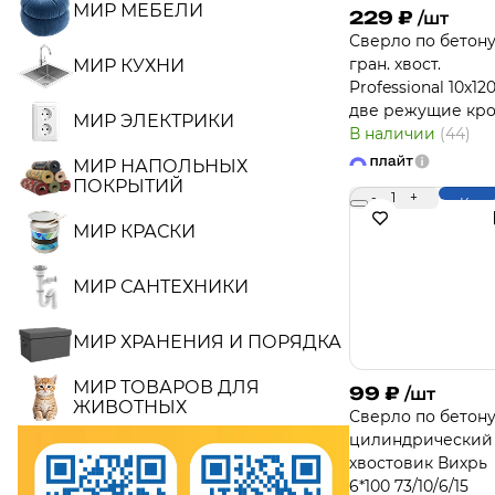
МИР МЕБЕЛИ
229
₽
/шт
Сверло по бетону
гран. хвост.
МИР КУХНИ
Professional 10х1
две режущие кр
МИР ЭЛЕКТРИКИ
В наличии
(44)
МИР НАПОЛЬНЫХ
ПОКРЫТИЙ
-
1
+
Купи
МИР КРАСКИ
МИР САНТЕХНИКИ
МИР ХРАНЕНИЯ И ПОРЯДКА
МИР ТОВАРОВ ДЛЯ
99
₽
/шт
ЖИВОТНЫХ
Сверло по бетон
цилиндрический
хвостовик Вихрь
6*100 73/10/6/15