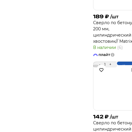
189
₽
/шт
Сверло по бетону,
200 мм,
цилиндрический
хвостовик// Matri
В наличии
(6)
-
1
+
Купи
142
₽
/шт
Сверло по бетон
цилиндрический