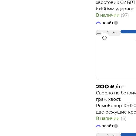
хвостовик СИБРТ
6х100мм ударное
В наличии
(97)
-
1
+
Купи
200
₽
/шт
Сверло по бетону
гран. хвост.
РемоКолор 10х12
две режущие кр
В наличии
(6)
-
1
+