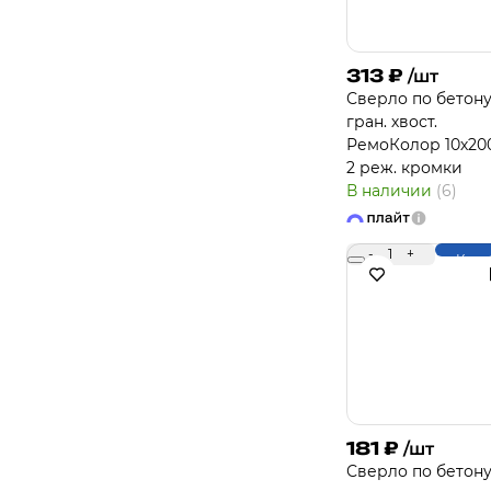
313
₽
/шт
Сверло по бетону
гран. хвост.
РемоКолор 10х20
2 реж. кромки
В наличии
(6)
-
1
+
Купи
181
₽
/шт
Сверло по бетону