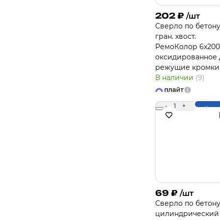
202
₽
/шт
Сверло по бетону
гран. хвост.
РемоКолор 6х20
оксидированное 
режущие кромки
В наличии
(9)
-
1
+
Купи
69
₽
/шт
Сверло по бетон
цилиндрический