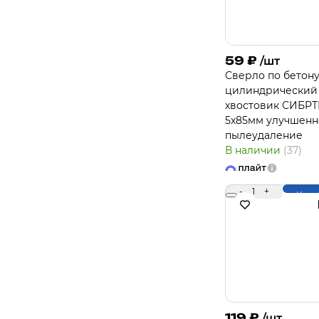
59
₽
/шт
Сверло по бетон
цилиндрический
хвостовик СИБРТ
5х85мм улучшенн
пылеудаление
В наличии
(37)
-
1
+
Купи
119
₽
/шт