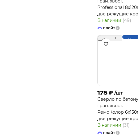
гран. хвост.
Professional 8х12
две режущие кр
В наличии
(49)
-
1
+
Купи
175
₽
/шт
Сверло по бетону
гран. хвост.
РемоКолор 6х15
две режущие кр
В наличии
(31)