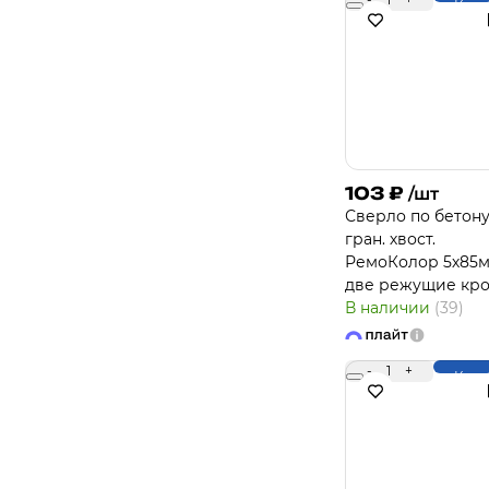
Купи
103
₽
/шт
Сверло по бетону
гран. хвост.
РемоКолор 5х85
две режущие кр
В наличии
(39)
-
1
+
Купи