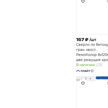
157
₽
/шт
Сверло по бетону
гран. хвост.
РемоКолор 8х12
две режущие кр
В наличии
(23)
-
1
+
Купи