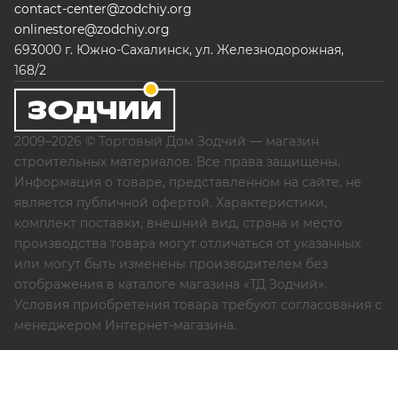
contact-center@zodchiy.org
onlinestore@zodchiy.org
693000 г. Южно-Сахалинск, ул. Железнодорожная,
168/2
2009–2026 © Торговый Дом Зодчий — магазин
строительных материалов. Все права защищены.
Информация о товаре, представленном на сайте, не
является публичной офертой. Характеристики,
комплект поставки, внешний вид, страна и место
производства товара могут отличаться от указанных
или могут быть изменены производителем без
отображения в каталоге магазина «ТД Зодчий».
Условия приобретения товара требуют согласования с
менеджером Интернет-магазина.