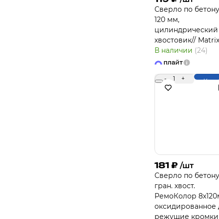
Сверло по бетону,
120 мм,
цилиндрический
хвостовик// Matri
В наличии
(24)
-
1
+
Купи
181
₽
/шт
Сверло по бетону
гран. хвост.
РемоКолор 8х12
оксидированное 
режущие кромки