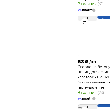
В наличии
(41)
-
1
+
Купи
53
₽
/шт
Сверло по бетон
цилиндрический
хвостовик СИБРТ
4х75мм улучшенн
пылеудаление
В наличии
(23)
-
1
+
Купи