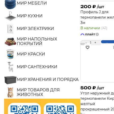
МИР МЕБЕЛИ
200
₽
/шт
Профиль J для
МИР КУХНИ
термопанели же
3м
В наличии
(41)
МИР ЭЛЕКТРИКИ
МИР НАПОЛЬНЫХ
-
1
+
ПОКРЫТИЙ
Купи
МИР КРАСКИ
МИР САНТЕХНИКИ
МИР ХРАНЕНИЯ И ПОРЯДКА
500
₽
/шт
МИР ТОВАРОВ ДЛЯ
Угол наружный д
ЖИВОТНЫХ
термопанели Ки
желтый
прокрашенный 2