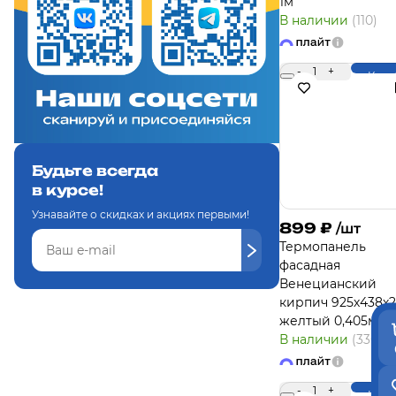
1м
В наличии
(110)
-
1
+
Купи
Будьте всегда
в курсе!
Узнавайте о скидках и акциях первыми!
899
₽
/шт
Термопанель
фасадная
Венецианский
кирпич 925х438х
желтый 0,405м2
В наличии
(330)
-
1
+
Купи