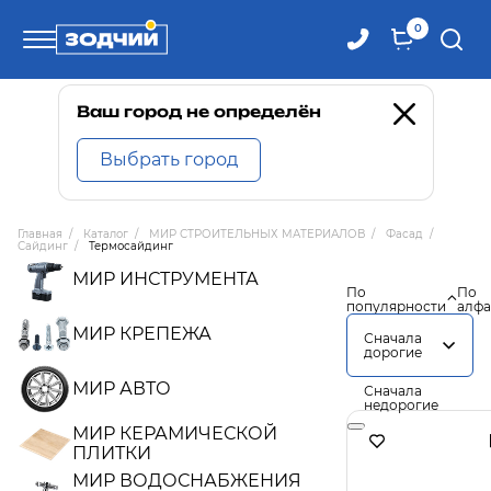
0
Телефоны
Ваш город не определён
Выбрать город
8 800 100-71-71
Главная
/
Каталог
/
МИР СТРОИТЕЛЬНЫХ МАТЕРИАЛОВ
/
Фасад
/
Сайдинг
/
Термосайдинг
8 (4242) 30-00-27
МИР ИНСТРУМЕНТА
По
По
популярности
алфа
8 (4242) 30-00-72
МИР КРЕПЕЖА
Сначала
дорогие
МИР АВТО
Сначала
недорогие
МИР КЕРАМИЧЕСКОЙ
ПЛИТКИ
МИР ВОДОСНАБЖЕНИЯ