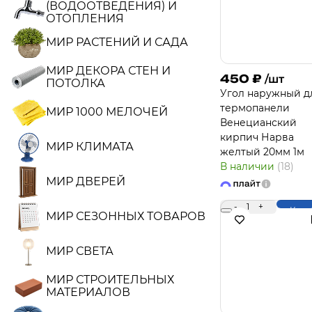
(ВОДООТВЕДЕНИЯ) И
ОТОПЛЕНИЯ
МИР РАСТЕНИЙ И САДА
МИР ДЕКОРА СТЕН И
450
₽
/шт
ПОТОЛКА
Угол наружный д
термопанели
МИР 1000 МЕЛОЧЕЙ
Венецианский
кирпич Нарва
МИР КЛИМАТА
желтый 20мм 1м
В наличии
(18)
МИР ДВЕРЕЙ
-
1
+
Купи
МИР СЕЗОННЫХ ТОВАРОВ
МИР СВЕТА
МИР СТРОИТЕЛЬНЫХ
МАТЕРИАЛОВ