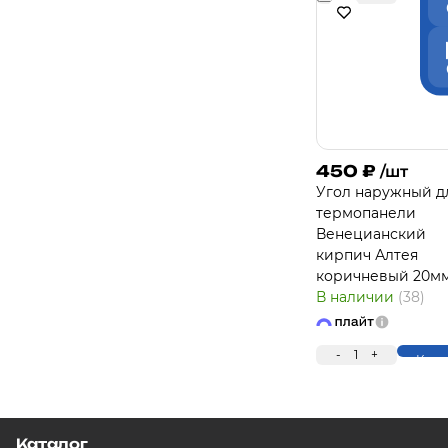
450
₽
/шт
Угол наружный д
термопанели
Венецианский
кирпич Алтея
коричневый 20мм
В наличии
(38)
-
1
+
Купи
Каталог