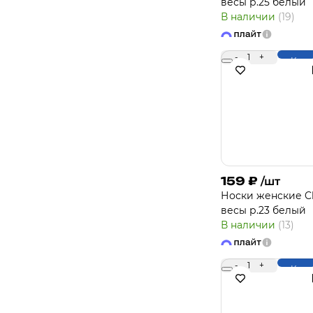
весы р.25 белый
В наличии
(19)
-
1
+
Купи
159
₽
/шт
Носки женcкие Cl
весы р.23 белый
В наличии
(13)
-
1
+
Купи