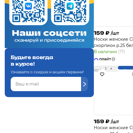
159
₽
/шт
Носки женcкие Cl
скорпион р.25 б
В наличии
(17)
Будьте всегда
в курсе!
-
1
+
Купи
Узнавайте о скидках и акциях первыми!
159
₽
/шт
Носки женcкие Cl