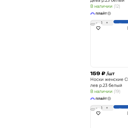
дева р.23 белый
В наличии
(12)
-
1
+
Купи
159
₽
/шт
Носки женcкие Cl
лев р.23 белый
В наличии
(19)
-
1
+
Купи