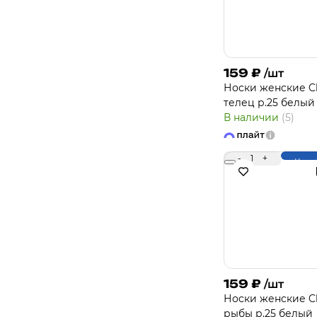
159
₽
/шт
Носки женcкие Cl
телец р.25 белый
В наличии
(5)
-
1
+
Купи
159
₽
/шт
Носки женcкие Cl
рыбы р.25 белый