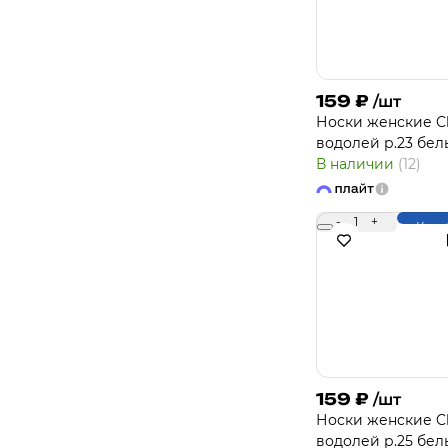
159
₽
/шт
Носки женcкие Cl
водолей р.23 бе
В наличии
(12)
-
1
+
Купи
159
₽
/шт
Носки женcкие Cl
водолей р.25 бе