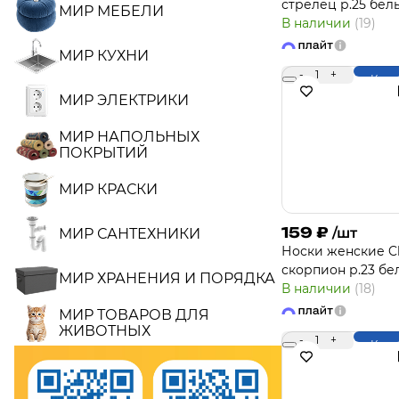
стрелец р.25 бел
МИР МЕБЕЛИ
В наличии
(19)
МИР КУХНИ
-
1
+
Купи
МИР ЭЛЕКТРИКИ
МИР НАПОЛЬНЫХ
ПОКРЫТИЙ
МИР КРАСКИ
159
₽
/шт
МИР САНТЕХНИКИ
Носки женcкие Cl
скорпион р.23 б
МИР ХРАНЕНИЯ И ПОРЯДКА
В наличии
(18)
МИР ТОВАРОВ ДЛЯ
ЖИВОТНЫХ
-
1
+
Купи