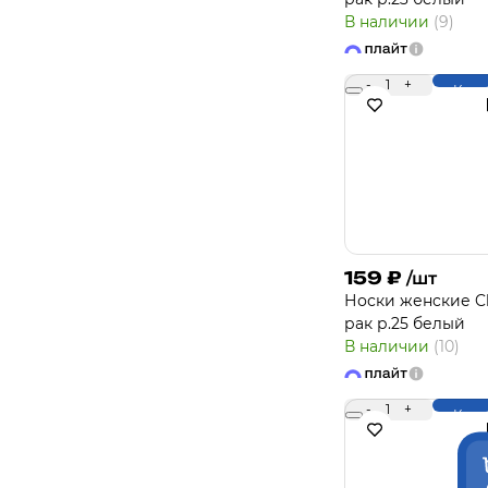
В наличии
(9)
-
1
+
Купи
159
₽
/шт
Носки женcкие Cl
рак р.25 белый
В наличии
(10)
-
1
+
Купи