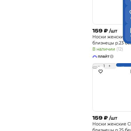
159
₽
/шт
Носки женcкие Cl
близнецы р.23 б
В наличии
(12)
-
1
+
Купи
159
₽
/шт
Носки женcкие Cl
близнецы р.25 б