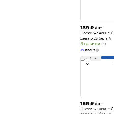
159
₽
/шт
Носки женcкие Cl
дева р.25 белый
В наличии
(4)
-
1
+
Купи
159
₽
/шт
Носки женcкие Cl