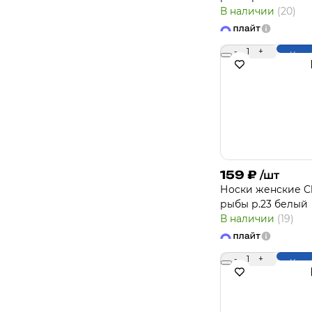
В наличии
(20)
-
1
+
Купи
159
₽
/шт
Носки женcкие Cl
рыбы р.23 белый
В наличии
(19)
-
1
+
Купи