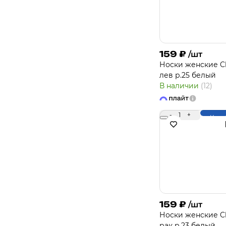
159
₽
/шт
Носки женcкие Cl
лев р.25 белый
В наличии
(12)
-
1
+
Купи
159
₽
/шт
Носки женcкие Cl
рак р.23 белый