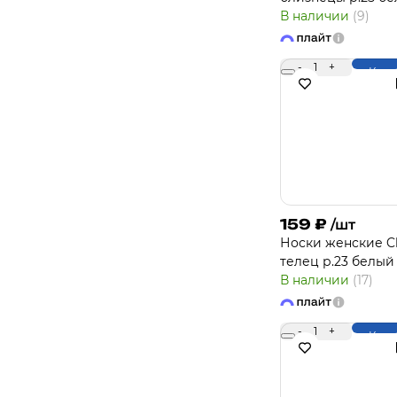
В наличии
(9)
-
1
+
Купи
159
₽
/шт
Носки женcкие Cl
телец р.23 белый
В наличии
(17)
-
1
+
Купи