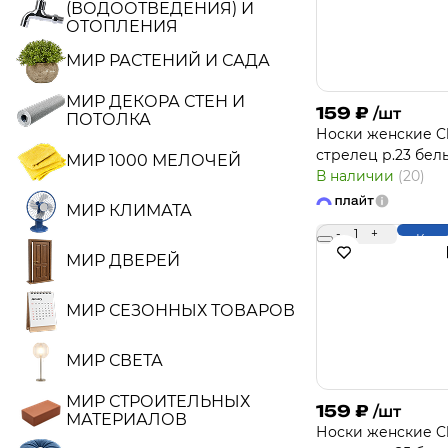
(ВОДООТВЕДЕНИЯ) И
ОТОПЛЕНИЯ
МИР РАСТЕНИЙ И САДА
МИР ДЕКОРА СТЕН И
159
₽
/шт
ПОТОЛКА
Носки женcкие Cl
стрелец р.23 бел
МИР 1000 МЕЛОЧЕЙ
В наличии
(20)
МИР КЛИМАТА
-
1
+
Купи
МИР ДВЕРЕЙ
МИР СЕЗОННЫХ ТОВАРОВ
МИР СВЕТА
МИР СТРОИТЕЛЬНЫХ
159
₽
/шт
МАТЕРИАЛОВ
Носки женcкие Cl