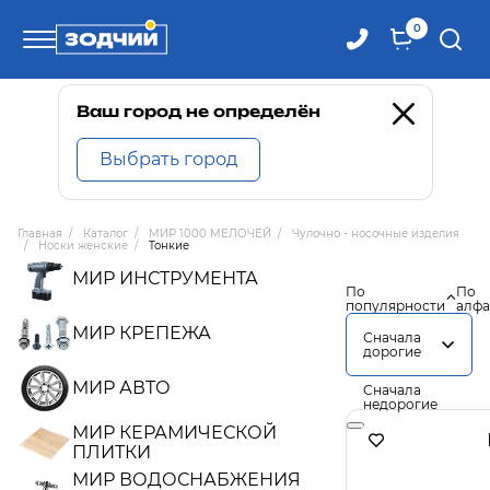
0
Телефоны
Ваш город не определён
Выбрать город
8 800 100-71-71
Главная
/
Каталог
/
МИР 1000 МЕЛОЧЕЙ
/
Чулочно - носочные изделия
/
Носки женские
/
Тонкие
8 (4242) 30-00-27
МИР ИНСТРУМЕНТА
По
По
популярности
алфа
8 (4242) 30-00-72
МИР КРЕПЕЖА
Сначала
дорогие
МИР АВТО
Сначала
недорогие
МИР КЕРАМИЧЕСКОЙ
ПЛИТКИ
МИР ВОДОСНАБЖЕНИЯ