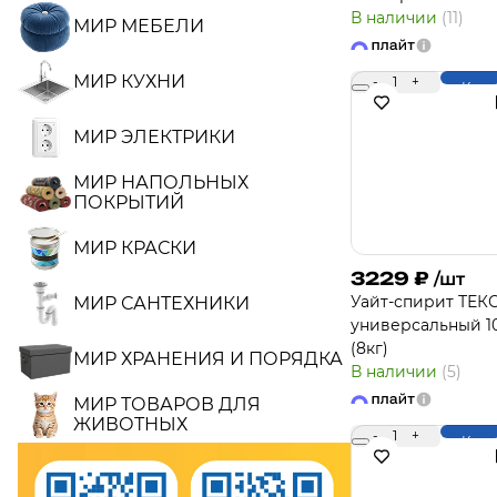
В наличии
(11)
МИР МЕБЕЛИ
МИР КУХНИ
-
1
+
Купи
МИР ЭЛЕКТРИКИ
МИР НАПОЛЬНЫХ
ПОКРЫТИЙ
МИР КРАСКИ
3229
₽
/шт
Уайт-спирит ТЕК
МИР САНТЕХНИКИ
универсальный 1
(8кг)
МИР ХРАНЕНИЯ И ПОРЯДКА
В наличии
(5)
МИР ТОВАРОВ ДЛЯ
ЖИВОТНЫХ
-
1
+
Купи