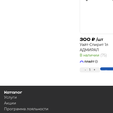
300
₽
/шт
Уайт-Спирит 1л
АДМИРАЛ
В наличии
(75)
-
1
+
Купи
Каталог
Услуги
Акции
Программа лояльности