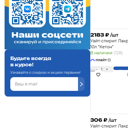
2183
₽
/шт
Уайт-спирит Лакр
10л "Кетон"
В наличии
(128)
Будьте всегда
в курсе!
-
1
+
Купи
Узнавайте о скидках и акциях первыми!
306
₽
/шт
Уайт-спирит Лакр