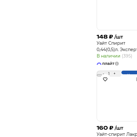
148
₽
/шт
Уайт Спирит
0,44(0,5)л. Экспер
В наличии
(395)
-
1
+
Купи
160
₽
/шт
Уайт-спирит Лакр