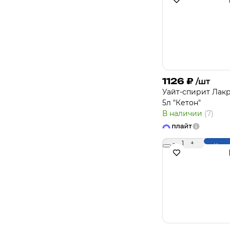
1126
₽
/шт
Уайт-спирит Лакр
5л "Кетон"
В наличии
(7)
-
1
+
Купи