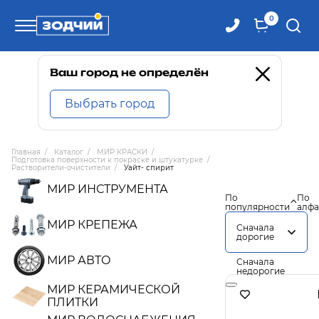
0
Телефоны
Ваш город не определён
Выбрать город
8 800 100-71-71
Главная
/
Каталог
/
МИР КРАСКИ
/
Подготовка поверхности к покраске и штукатурке
/
8 (4242) 30-00-27
Растворители-очистители
/
Уайт- спирит
МИР ИНСТРУМЕНТА
По
По
популярности
алфа
8 (4242) 30-00-72
МИР КРЕПЕЖА
Сначала
дорогие
МИР АВТО
Сначала
недорогие
МИР КЕРАМИЧЕСКОЙ
ПЛИТКИ