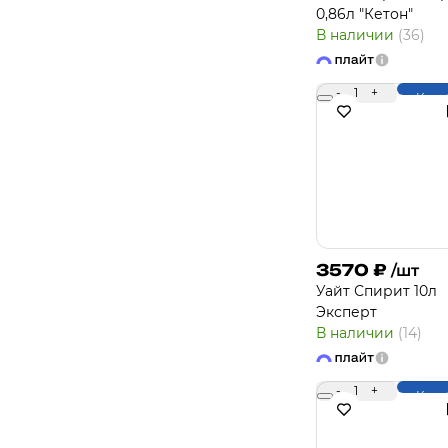
0,86л "Кетон"
В наличии
(36)
-
1
+
Купи
3570
₽
/шт
Уайт Спирит 10л
Эксперт
В наличии
(14)
-
1
+
Купи