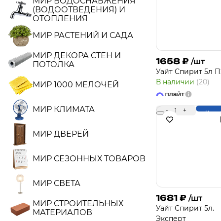
МИР ВОДОСНАБЖЕНИЯ
(ВОДООТВЕДЕНИЯ) И
ОТОПЛЕНИЯ
МИР РАСТЕНИЙ И САДА
МИР ДЕКОРА СТЕН И
1658
₽
/шт
ПОТОЛКА
Уайт Спирит 5л 
В наличии
(20)
МИР 1000 МЕЛОЧЕЙ
МИР КЛИМАТА
-
1
+
Купи
МИР ДВЕРЕЙ
МИР СЕЗОННЫХ ТОВАРОВ
МИР СВЕТА
1681
₽
/шт
МИР СТРОИТЕЛЬНЫХ
Уайт Спирит 5л.
МАТЕРИАЛОВ
Эксперт