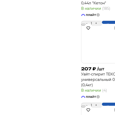
0,44л "Кетон"
В наличии
(185)
-
1
+
Купи
207
₽
/шт
Уайт-спирит ТЕК
универсальный 0
(0,4кг)
В наличии
(4)
-
1
+
Купи