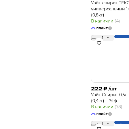
Уайт-спирит ТЕК
универсальный 1
(0,8кг)
В наличии
(4)
-
1
+
Купи
222
₽
/шт
Уайт Спирит 0,5л
(0,4кг) ПЭТф
В наличии
(78)
-
1
+
Купи