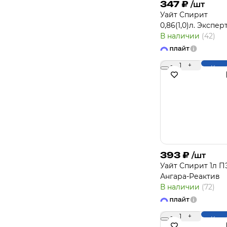
347
₽
/шт
Уайт Спирит
0,86(1,0)л. Экспер
В наличии
(42)
-
1
+
Купи
393
₽
/шт
Уайт Спирит 1л П
Ангара-Реактив
В наличии
(72)
-
1
+
Купи