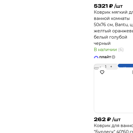
5321
₽
/шт
Коврик мягкий д
ванной комнаты
50х76 см, Bantu, 
желтый оранжев
белый голубой
черный
В наличии
(6)
-
1
+
Купи
262
₽
/шт
Коврик для ванн
"Бурлеск" 40*60 с