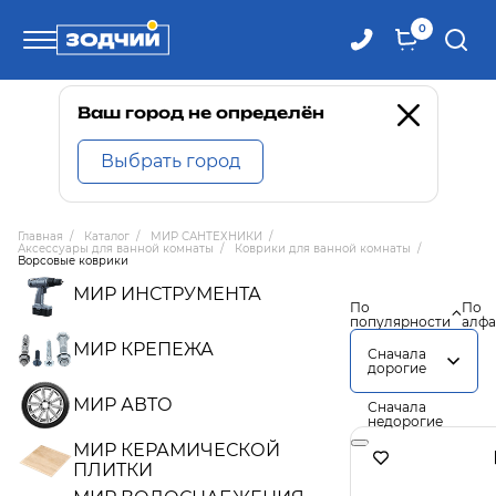
0
Телефоны
Ваш город не определён
Выбрать город
8 800 100-71-71
Главная
/
Каталог
/
МИР САНТЕХНИКИ
/
Аксессуары для ванной комнаты
/
Коврики для ванной комнаты
/
8 (4242) 30-00-27
Ворсовые коврики
МИР ИНСТРУМЕНТА
По
По
популярности
алфа
8 (4242) 30-00-72
МИР КРЕПЕЖА
Сначала
дорогие
МИР АВТО
Сначала
недорогие
МИР КЕРАМИЧЕСКОЙ
ПЛИТКИ