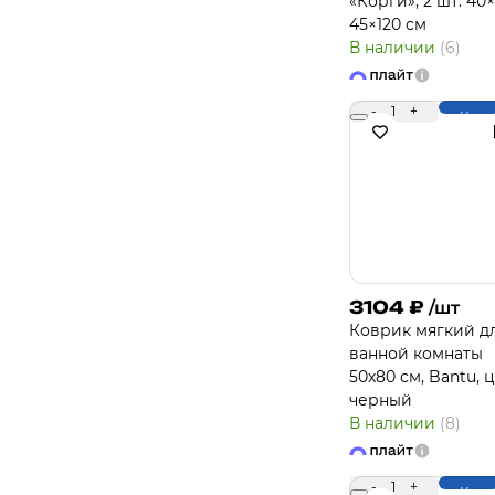
«Корги», 2 шт: 40×
45×120 см
В наличии
(6)
-
1
+
Купи
3104
₽
/шт
Коврик мягкий д
ванной комнаты
50х80 см, Bantu, 
черный
В наличии
(8)
-
1
+
Купи