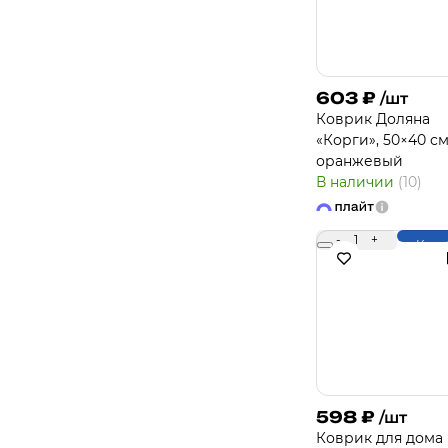
603
₽
/шт
Коврик Доляна
«Корги», 50×40 см
оранжевый
В наличии
(10)
-
1
+
Купи
598
₽
/шт
Коврик для дома