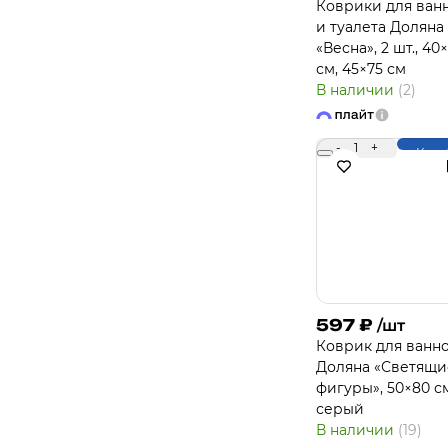
Коврики для ван
и туалета Доляна
«Весна», 2 шт., 40
см, 45×75 см
В наличии
(2)
-
1
+
Купи
597
₽
/шт
Коврик для ванн
Доляна «Светящи
фигуры», 50×80 с
серый
В наличии
(19)