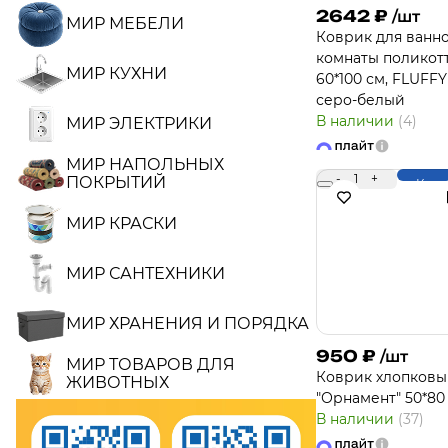
2642
₽
/шт
МИР МЕБЕЛИ
Коврик для ванн
комнаты поликотт
МИР КУХНИ
60*100 см, FLUFFY
серо-белый
В наличии
(4)
МИР ЭЛЕКТРИКИ
МИР НАПОЛЬНЫХ
-
1
+
ПОКРЫТИЙ
Купи
МИР КРАСКИ
МИР САНТЕХНИКИ
МИР ХРАНЕНИЯ И ПОРЯДКА
950
₽
/шт
МИР ТОВАРОВ ДЛЯ
Коврик хлопков
ЖИВОТНЫХ
"Орнамент" 50*80
В наличии
(37)