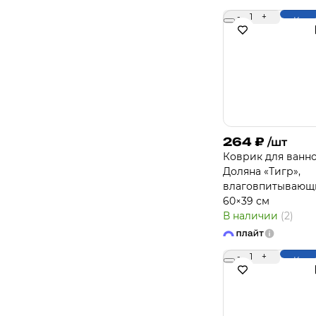
-
1
+
Купи
264
₽
/шт
Коврик для ванн
Доляна «Тигр»,
влаговпитывающ
60×39 см
В наличии
(2)
-
1
+
Купи