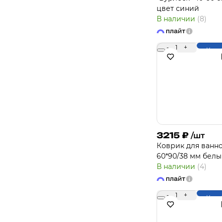
цвет синий
В наличии
(8)
-
1
+
Купи
3215
₽
/шт
Коврик для ванн
60*90/38 мм бел
В наличии
(4)
-
1
+
Купи