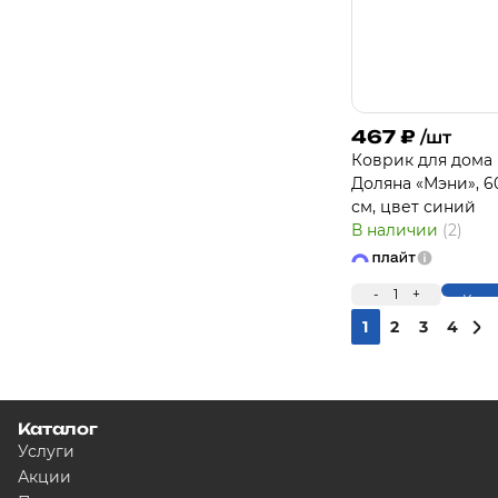
467
₽
/шт
Коврик для дома
Доляна «Мэни», 6
см, цвет синий
В наличии
(2)
-
1
+
Купи
1
2
3
4
Каталог
Услуги
Акции