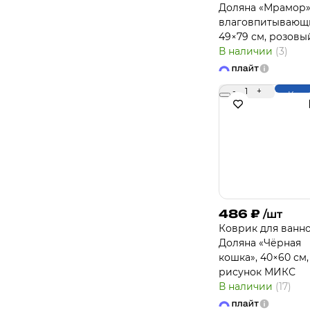
Доляна «Мрамор»
влаговпитывающ
49×79 см, розовы
В наличии
(3)
-
1
+
Купи
486
₽
/шт
Коврик для ванн
Доляна «Чёрная
кошка», 40×60 см,
рисунок МИКС
В наличии
(17)