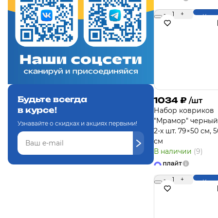
-
1
+
Купи
Будьте всегда
1034
₽
/шт
в курсе!
Набор ковриков
"Мрамор" черный
Узнавайте о скидках и акциях первыми!
2-х шт. 79×50 см, 
см
В наличии
(9)
-
1
+
Купи