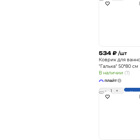
534
₽
/шт
Коврик для ванн
"Галька" 50*80 см
В наличии
(7)
-
1
+
Купи