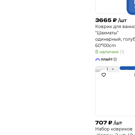
3665
₽
/шт
Коврик для ванн
"Шахматы"
одинарный, голу
60*100cm
В наличии
(1)
-
1
+
Купи
707
₽
/шт
Набор ковриков