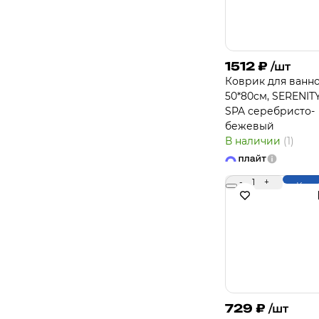
1512
₽
/шт
Коврик для ванн
50*80см, SERENIT
SPA серебристо-
бежевый
В наличии
(1)
-
1
+
Купи
729
₽
/шт