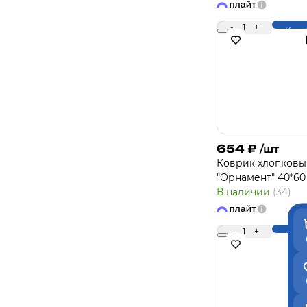
-
1
+
Купи
654
₽
/шт
Коврик хлопков
"Орнамент" 40*60
В наличии
(34)
-
1
+
Купи