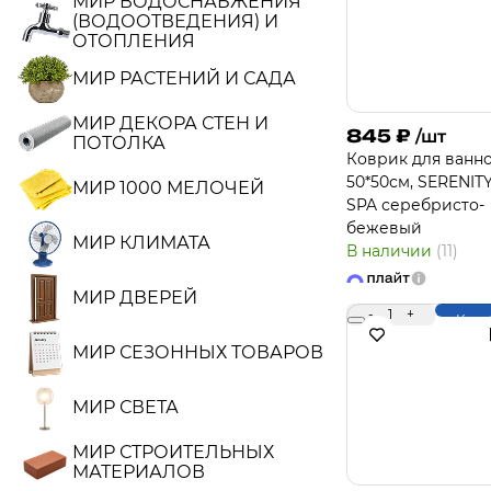
МИР ВОДОСНАБЖЕНИЯ
(ВОДООТВЕДЕНИЯ) И
ОТОПЛЕНИЯ
МИР РАСТЕНИЙ И САДА
МИР ДЕКОРА СТЕН И
845
₽
/шт
ПОТОЛКА
Коврик для ванн
50*50см, SERENIT
МИР 1000 МЕЛОЧЕЙ
SPA серебристо-
бежевый
МИР КЛИМАТА
В наличии
(11)
МИР ДВЕРЕЙ
-
1
+
Купи
МИР СЕЗОННЫХ ТОВАРОВ
МИР СВЕТА
МИР СТРОИТЕЛЬНЫХ
МАТЕРИАЛОВ