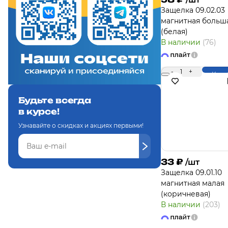
Защелка 09.02.03
магнитная больш
(белая)
В наличии
(76)
-
1
+
Купи
Будьте всегда
в курсе!
Узнавайте о скидках и акциях первыми!
33
₽
/шт
Защелка 09.01.10
магнитная малая
(коричневая)
В наличии
(203)