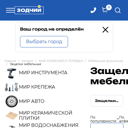
0
Телефоны
Ваш город не определён
Выбрать город
8 800 100-71-71
Главная
/
Каталог
/
МИР ХРАНЕНИЯ И ПОРЯДКА
/
Мебельная фурнитура
/
Защелки мебельные
8 (4242) 30-00-27
Защел
МИР ИНСТРУМЕНТА
мебел
8 (4242) 30-00-72
МИР КРЕПЕЖА
МИР АВТО
Защелки дверные мебельные
МИР КЕРАМИЧЕСКОЙ
По
По
ПЛИТКИ
популярности
алфа
МИР ВОДОСНАБЖЕНИЯ