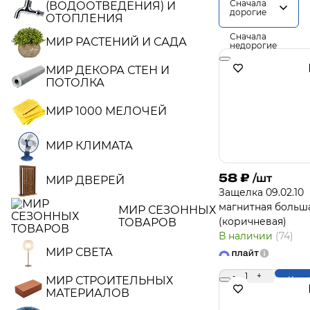
Сначала
(ВОДООТВЕДЕНИЯ) И
дорогие
ОТОПЛЕНИЯ
Сначала
МИР РАСТЕНИЙ И САДА
недорогие
МИР ДЕКОРА СТЕН И
ПОТОЛКА
МИР 1000 МЕЛОЧЕЙ
МИР КЛИМАТА
58
₽
/шт
МИР ДВЕРЕЙ
Защелка 09.02.10
магнитная больш
МИР СЕЗОННЫХ
(коричневая)
ТОВАРОВ
В наличии
(74)
МИР СВЕТА
-
1
+
МИР СТРОИТЕЛЬНЫХ
Купи
МАТЕРИАЛОВ