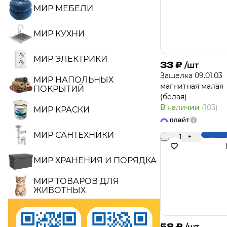
МИР МЕБЕЛИ
МИР КУХНИ
МИР ЭЛЕКТРИКИ
33
₽
/шт
Защелка 09.01.03
МИР НАПОЛЬНЫХ
магнитная малая
ПОКРЫТИЙ
(белая)
В наличии
(103)
МИР КРАСКИ
МИР САНТЕХНИКИ
-
1
+
Купи
МИР ХРАНЕНИЯ И ПОРЯДКА
МИР ТОВАРОВ ДЛЯ
ЖИВОТНЫХ
58
₽
/шт