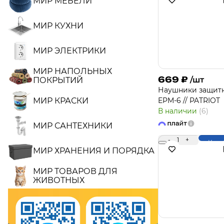
МИР МЕБЕЛИ
МИР КУХНИ
МИР ЭЛЕКТРИКИ
МИР НАПОЛЬНЫХ
669
₽
/шт
ПОКРЫТИЙ
Наушники защит
МИР КРАСКИ
EPM-6 // PATRIOT
В наличии
(6)
МИР САНТЕХНИКИ
-
1
+
Купи
МИР ХРАНЕНИЯ И ПОРЯДКА
МИР ТОВАРОВ ДЛЯ
ЖИВОТНЫХ