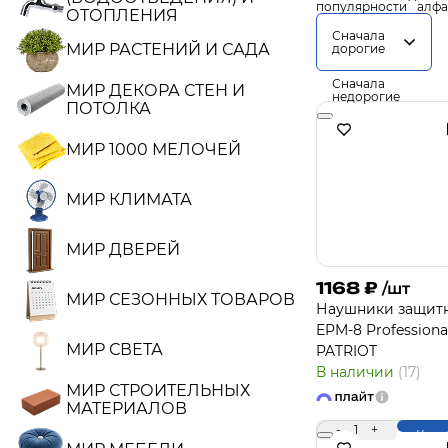
популярности
алфа
ОТОПЛЕНИЯ
Сначала
МИР РАСТЕНИЙ И САДА
дорогие
Сначала
МИР ДЕКОРА СТЕН И
недорогие
ПОТОЛКА
МИР 1000 МЕЛОЧЕЙ
МИР КЛИМАТА
МИР ДВЕРЕЙ
1168
₽
/шт
МИР СЕЗОННЫХ ТОВАРОВ
Наушники защит
EPM-8 Professional
МИР СВЕТА
PATRIOT
В наличии
(17)
МИР СТРОИТЕЛЬНЫХ
МАТЕРИАЛОВ
-
1
+
Купи