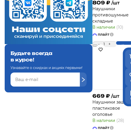
809
₽
/шт
Наушники
противошумные
складные
В наличии
(10)
-
1
+
Купи
Будьте всегда
в курсе!
Узнавайте о скидках и акциях первыми!
669
₽
/шт
Наушники защит
пластиковое
оголовье
В наличии
(28)