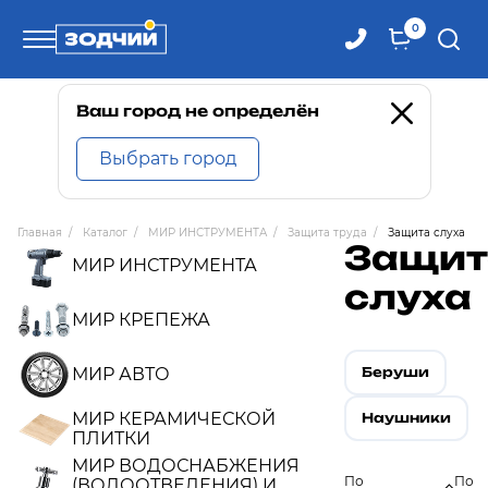
0
Телефоны
Ваш город не определён
Выбрать город
8 800 100-71-71
Главная
/
Каталог
/
МИР ИНСТРУМЕНТА
/
Защита труда
/
Защита слуха
Защит
8 (4242) 30-00-27
МИР ИНСТРУМЕНТА
слуха
8 (4242) 30-00-72
МИР КРЕПЕЖА
МИР АВТО
Беруши
МИР КЕРАМИЧЕСКОЙ
Наушники
ПЛИТКИ
МИР ВОДОСНАБЖЕНИЯ
По
По
(ВОДООТВЕДЕНИЯ) И