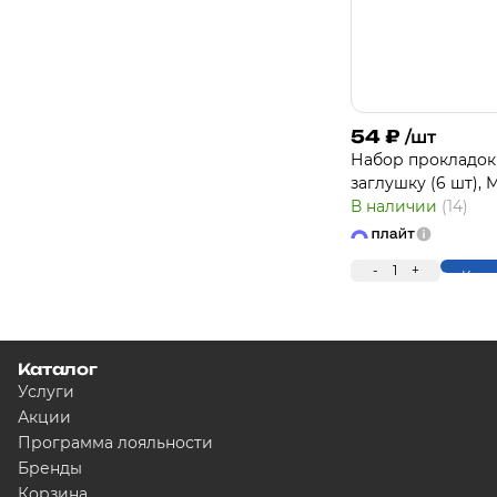
54
₽
/шт
Набор прокладок
заглушку (6 шт), 
В наличии
(14)
-
1
+
Купи
Каталог
Услуги
Акции
Программа лояльности
Бренды
Корзина