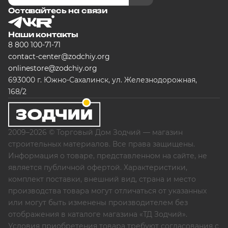
Оставайтесь на связи
Наши контакты
8 800 100-71-71
contact-center@zodchiy.org
onlinestore@zodchiy.org
693000 г. Южно-Сахалинск, ул. Железнодорожная,
168/2
2009–2026 © Торговый Дом Зодчий — магазин
строительных материалов. Все права защищены.
Информация о товаре, представленном на сайте, не
является публичной офертой. Характеристики,
комплект поставки, внешний вид, страна и место
производства товара могут отличаться от указанных
или могут быть изменены производителем без
отображения в каталоге магазина «ТД Зодчий».
Условия приобретения товара требуют согласования с