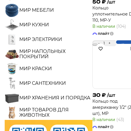
50
₽
/шт
Кольцо
МИР МЕБЕЛИ
уплотнительное 
110, MP-У
МИР КУХНИ
В наличии
(104)
МИР ЭЛЕКТРИКИ
-
1
+
Купи
МИР НАПОЛЬНЫХ
ПОКРЫТИЙ
МИР КРАСКИ
МИР САНТЕХНИКИ
30
₽
/шт
МИР ХРАНЕНИЯ И ПОРЯДКА
Кольцо под
американку 1/2" (
МИР ТОВАРОВ ДЛЯ
шт), MP
ЖИВОТНЫХ
В наличии
(43)