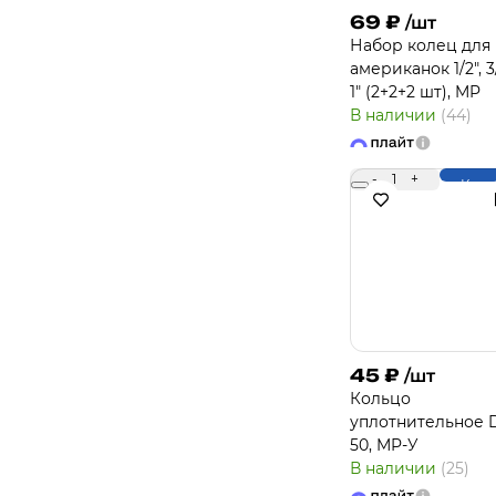
69
₽
/шт
Набор колец для
американок 1/2", 3/
1" (2+2+2 шт), MP
В наличии
(44)
-
1
+
Купи
45
₽
/шт
Кольцо
уплотнительное 
50, MP-У
В наличии
(25)