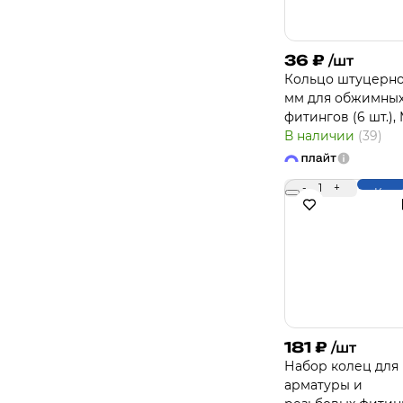
36
₽
/шт
Кольцо штуцерно
мм для обжимны
фитингов (6 шт.),
В наличии
(39)
-
1
+
Купи
181
₽
/шт
Набор колец для
арматуры и