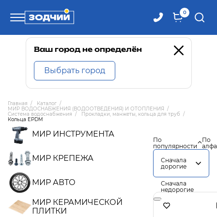
0
Телефоны
Ваш город не определён
Выбрать город
8 800 100-71-71
Главная
/
Каталог
/
МИР ВОДОСНАБЖЕНИЯ (ВОДООТВЕДЕНИЯ) И ОТОПЛЕНИЯ
/
8 (4242) 30-00-27
Система водоснабжения
/
Прокладки, манжеты, кольца для труб
/
Кольца EPDM
МИР ИНСТРУМЕНТА
По
По
8 (4242) 30-00-72
популярности
алфа
МИР КРЕПЕЖА
Сначала
дорогие
МИР АВТО
Сначала
недорогие
МИР КЕРАМИЧЕСКОЙ
ПЛИТКИ