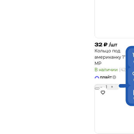
32
₽
/шт
Кольцо под
американку 1" (2ш
MP
В наличии
(42)
-
1
+
Купи