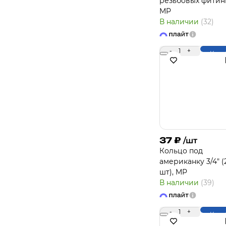
резьбовых фитин
MP
В наличии
(32)
-
1
+
Купи
37
₽
/шт
Кольцо под
американку 3/4" (
шт), MP
В наличии
(39)
-
1
+
Купи