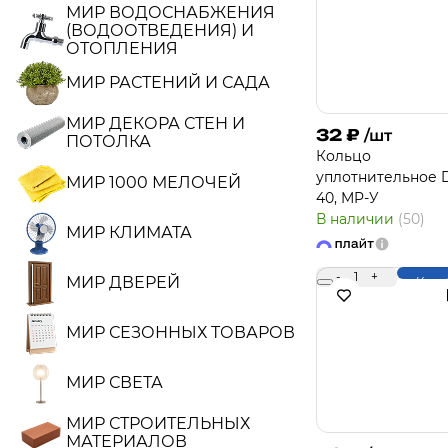
МИР ВОДОСНАБЖЕНИЯ
(ВОДООТВЕДЕНИЯ) И
ОТОПЛЕНИЯ
МИР РАСТЕНИЙ И САДА
МИР ДЕКОРА СТЕН И
32
₽
/шт
ПОТОЛКА
Кольцо
уплотнительное 
МИР 1000 МЕЛОЧЕЙ
40, MP-У
В наличии
(50)
МИР КЛИМАТА
-
1
+
МИР ДВЕРЕЙ
Купи
МИР СЕЗОННЫХ ТОВАРОВ
МИР СВЕТА
МИР СТРОИТЕЛЬНЫХ
МАТЕРИАЛОВ