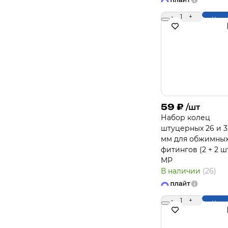
-
1
+
Купи
59
₽
/шт
Набор колец
штуцерных 26 и 3
мм для обжимны
фитингов (2 + 2 шт
MP
В наличии
(26)
-
1
+
Купи