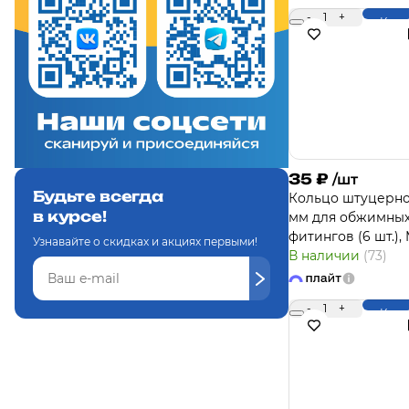
-
1
+
Купи
35
₽
/шт
Будьте всегда
Кольцо штуцерно
в курсе!
мм для обжимны
фитингов (6 шт.),
Узнавайте о скидках и акциях первыми!
В наличии
(73)
-
1
+
Купи