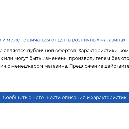
в города Корсаков, Долинск, Ани
в города Холмск, Невельск при п
в город Поронайск при покупке
о
Подробнее об условиях доставки
 и может отличаться от цен в розничных магазинах
е является публичной офертой. Характеристики, ком
ых или могут быть изменены производителем без ото
ния с менеджером магазина. Предложение действите
Сообщить о неточности описания и характеристик