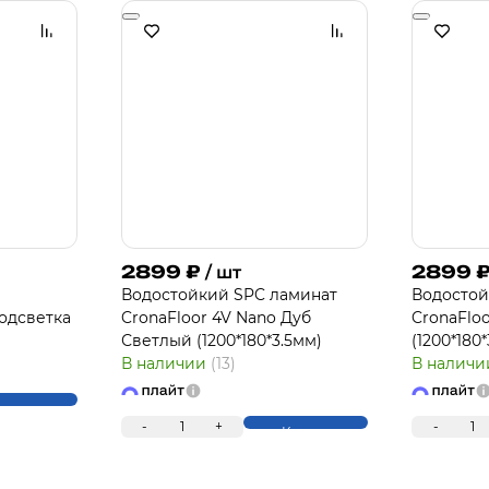
2899
₽
2899
/ шт
Водостойкий SPC ламинат
Водостой
одсветка
CronaFloor 4V Nano Дуб
CronaFlo
Светлый (1200*180*3.5мм)
(1200*180
В наличии
(13)
В налич
упить
-
1
+
-
1
Купить