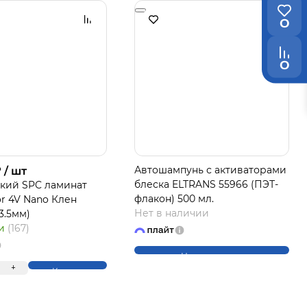
0
0
₽
Автошампунь с активаторами
/ шт
блеска ELTRANS 55966 (ПЭТ-
кий SPC ламинат
флакон) 500 мл.
or 4V Nano Клен
Нет в наличии
*3.5мм)
ии
(167)
Нет в наличии
+
Купить