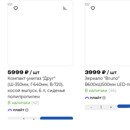
5999
₽
3999
₽
/ шт
/ шт
Компакт-унитаз "Друг"
Зеркало "Bruno"
(Ш-350мм, Г-640мм, В-720),
В600хШ500мм LED-п
косой выпуск, 6 л, сиденье
В наличии
(46)
полипропилен
В наличии
(42)
-
1
+
К
-
1
+
Купить