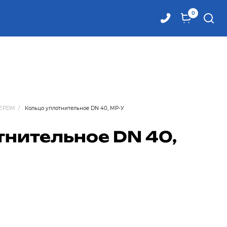
0
 EPDM
/
Кольцо уплотнительное DN 40, MP-У
тнительное DN 40,