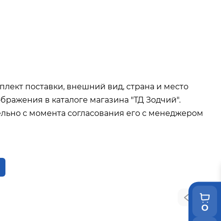
ва при покупке
от 15 000р
окупке
от 35 000р
т 50 000р
плект поставки, внешний вид, страна и место
бражения в каталоге магазина "ТД Зодчий".
льно с момента согласования его с менеджером
0