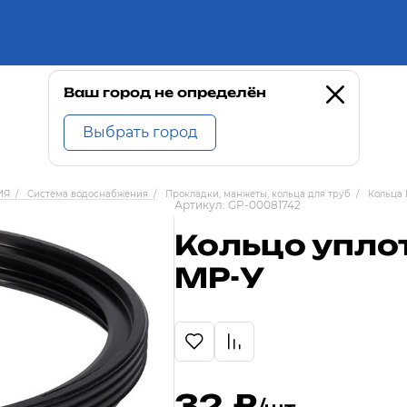
Ваш город не определён
Выбрать город
ИЯ
/
Система водоснабжения
/
Прокладки, манжеты, кольца для труб
/
Кольца
Артикул:
GP-00081742
Кольцо упло
MP-У
32