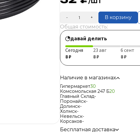
/шт
В корзину
-
+
Общая стоимость:
давай делить
Сегодня
23 авг
6 сент
8 ₽
8 ₽
8 ₽
Наличие в магазинах
Гипермаркет
30
Комсомольская 247 Б
20
Главный Склад
-
Поронайск
-
Долинск
-
Холмск
-
Невельск
-
Корсаков
-
Бесплатная доставка
по городу при покупке
от 15 000р