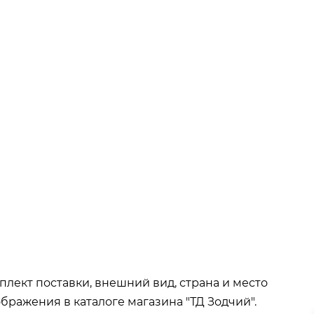
ва при покупке
от 15 000р
окупке
от 35 000р
т 50 000р
плект поставки, внешний вид, страна и место
бражения в каталоге магазина "ТД Зодчий".