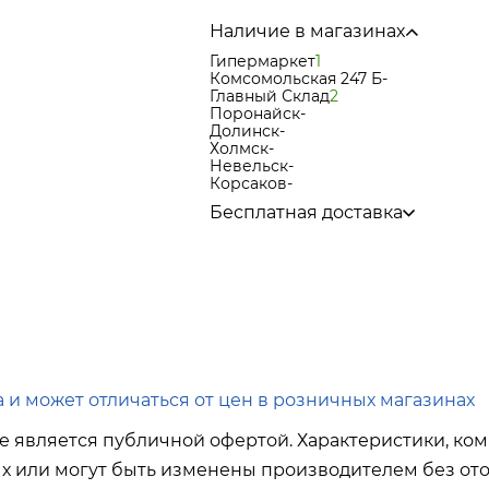
Наличие в магазинах
Гипермаркет
1
Комсомольская 247 Б
-
Главный Склад
2
Поронайск
-
Долинск
-
Холмск
-
Невельск
-
Корсаков
-
Бесплатная доставка
по городу при покупке
от 15 000р
в города Корсаков, Долинск, Ани
в города Холмск, Невельск при п
в город Поронайск при покупке
о
Подробнее об условиях доставки
 и может отличаться от цен в розничных магазинах
е является публичной офертой. Характеристики, ком
ых или могут быть изменены производителем без ото