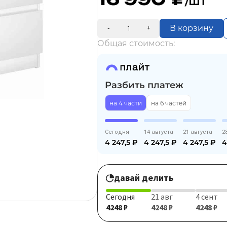
/шт
В корзину
-
+
Общая стоимость:
Разбить платеж
на 4 части
на 6 частей
Сегодня
14 августа
21 августа
2
4 247,5
₽
4 247,5
₽
4 247,5
₽
4
давай делить
Сегодня
21 авг
4 сент
4248 ₽
4248 ₽
4248 ₽