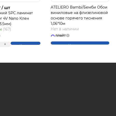
₽
ATELIERO Bambi/Бемби Обои
/ шт
виниловые на флизелиновой
кий SPC ламинат
основе горячего тиснения
or 4V Nano Клен
ЛАЙТ
1,06*10м
*3.5мм)
Нет в наличии
ии
(167)
+
Нет в наличии
Купить
на части