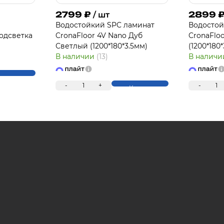
2799
₽
2899
/ шт
Водостойкий SPC ламинат
Водостой
одсветка
CronaFloor 4V Nano Дуб
CronaFlo
П
Светлый (1200*180*3.5мм)
(1200*180
В наличии
(13)
В налич
упить
-
1
+
-
1
Купить
Для клиентов всех банков
Разбейте оплату 