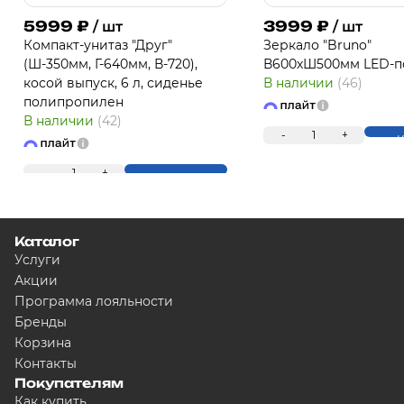
5999
₽
3999
₽
/ шт
/ шт
Компакт-унитаз "Друг"
Зеркало "Bruno"
(Ш-350мм, Г-640мм, В-720),
В600хШ500мм LED-п
косой выпуск, 6 л, сиденье
В наличии
(46)
полипропилен
В наличии
(42)
-
1
+
К
-
1
+
Купить
Каталог
Услуги
Акции
Программа лояльности
Бренды
Корзина
Контакты
Покупателям
Как купить