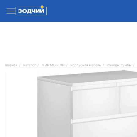
Телефоны
8 800 100-71-71
Главная
/
Каталог
/
МИР МЕБЕЛИ
/
Корпусная мебель
/
Комоды, тумбы
/
8 (4242) 30-00-27
8 (4242) 30-00-72