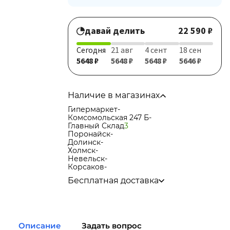
давай делить
22 590 ₽
Сегодня
21 авг
4 сент
18 сен
5648 ₽
5648 ₽
5648 ₽
5646 ₽
Наличие в магазинах
Гипермаркет
-
Комсомольская 247 Б
-
Главный Склад
3
Поронайск
-
Долинск
-
Холмск
-
Невельск
-
Корсаков
-
Бесплатная доставка
по городу при покупке
от 15 000р
в города Корсаков, Долинск, Анива при
покупке
от 15 000р
в города Холмск, Невельск при покупке
Описание
Задать вопрос
от 35 000р