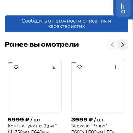
0
Сообщить о неточности описания и
характеристик
Ранее вы смотрели
5999
₽
3999
₽
/ шт
/ шт
Компакт-унитаз "Друг"
Зеркало "Bruno"
(Ш-350мм, Г-640мм,
В600хШ500мм LED-