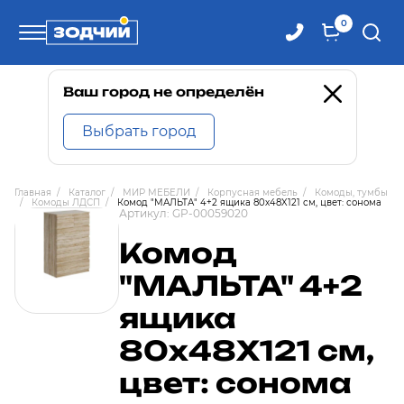
0
Телефоны
Ваш город не определён
Выбрать город
8 800 100-71-71
Главная
/
Каталог
/
МИР МЕБЕЛИ
/
Корпусная мебель
/
Комоды, тумбы
/
Комоды ЛДСП
/
Комод "МАЛЬТА" 4+2 ящика 80х48X121 см, цвет: сонома
8 (4242) 30-00-27
Артикул:
GP-00059020
Комод
8 (4242) 30-00-72
"МАЛЬТА" 4+2
ящика
80х48X121 см,
цвет: сонома