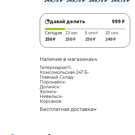
249,75
₽
249,75
₽
249,75
₽
249,75
₽
давай делить
999 ₽
Сегодня
23 авг
6 сент
20 сен
250 ₽
250 ₽
250 ₽
249 ₽
Наличие в магазинах
Гипермаркет
6
Комсомольская 247 Б
-
Главный Склад
-
Поронайск
-
Долинск
-
Холмск
-
Невельск
-
Корсаков
-
Бесплатная доставка
по городу при покупке
от 15 000р
в города Корсаков, Долинск, Анива при
покупке
от 15 000р
в города Холмск, Невельск при покупке