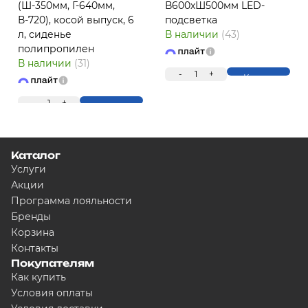
(Ш-350мм, Г-640мм,
В600хШ500мм LED-
В-720), косой выпуск, 6
подсветка
л, сиденье
В наличии
(43)
полипропилен
ПЛ
В наличии
(31)
-
1
+
Купить
-
1
+
Купить
Каталог
Услуги
Акции
Программа лояльности
Для клиентов всех банков
Бренды
Корзина
Контакты
Разбейте оплату на ч
Покупателям
Как купить
Условия оплаты