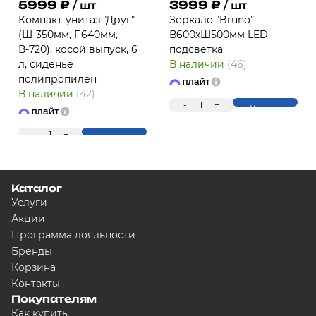
5999
₽
3999
₽
/ шт
/ шт
Компакт-унитаз "Друг"
Зеркало "Bruno"
(Ш-350мм, Г-640мм,
В600хШ500мм LED-
В-720), косой выпуск, 6
подсветка
л, сиденье
В наличии
(46)
полипропилен
В наличии
(42)
-
1
+
Купить
-
1
+
Купить
Каталог
Услуги
Акции
Программа лояльности
Бренды
Корзина
Контакты
Покупателям
Как купить