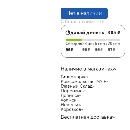
Нет в наличии
Общая стоимость:
давай делить
385 ₽
Сегодня
23 авг
6 сент
20 сен
96 ₽
96 ₽
96 ₽
97 ₽
Наличие в магазинах
Гипермаркет
-
Комсомольская 247 Б
-
Главный Склад
-
Поронайск
-
Долинск
-
Холмск
-
Невельск
-
Корсаков
-
Бесплатная доставка
по городу при покупке
от 15
000р